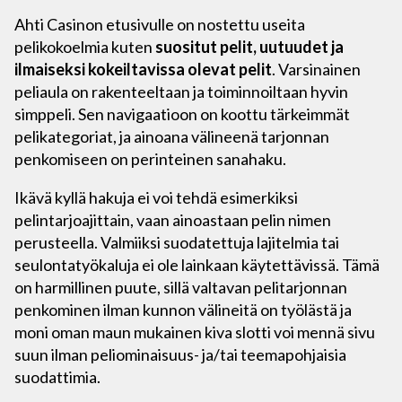
Ahti Casinon etusivulle on nostettu useita
pelikokoelmia kuten
suositut pelit, uutuudet ja
ilmaiseksi kokeiltavissa olevat pelit
. Varsinainen
peliaula on rakenteeltaan ja toiminnoiltaan hyvin
simppeli. Sen navigaatioon on koottu tärkeimmät
pelikategoriat, ja ainoana välineenä tarjonnan
penkomiseen on perinteinen sanahaku.
Ikävä kyllä hakuja ei voi tehdä esimerkiksi
pelintarjoajittain, vaan ainoastaan pelin nimen
perusteella. Valmiiksi suodatettuja lajitelmia tai
seulontatyökaluja ei ole lainkaan käytettävissä. Tämä
on harmillinen puute, sillä valtavan pelitarjonnan
penkominen ilman kunnon välineitä on työlästä ja
moni oman maun mukainen kiva slotti voi mennä sivu
suun ilman peliominaisuus- ja/tai teemapohjaisia
suodattimia.