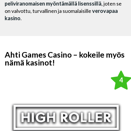
peliviranomaisen myöntämällä lisenssillä
, joten se
on valvottu, turvallinen ja suomalaisille
verovapaa
kasino
.
Ahti Games Casino – kokeile myös
nämä kasinot!
4