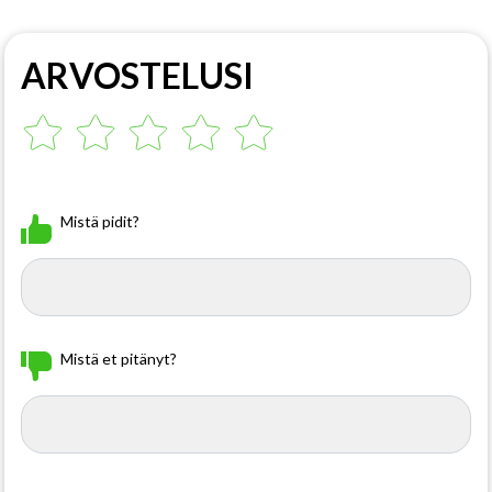
ARVOSTELUSI
Mistä pidit?
Mistä et pitänyt?