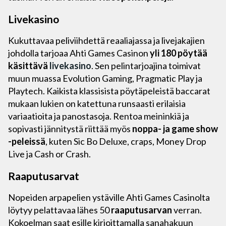
Livekasino
Kukuttavaa peliviihdettä reaaliajassa ja livejakajien
johdolla tarjoaa Ahti Games Casinon
yli 180 pöytää
käsittävä
livekasino
. Sen pelintarjoajina toimivat
muun muassa Evolution Gaming, Pragmatic Play ja
Playtech. Kaikista klassisista pöytäpeleistä baccarat
mukaan lukien on katettuna runsaasti erilaisia
variaatioita ja panostasoja. Rentoa meininkiä ja
sopivasti jännitystä riittää myös
noppa- ja game show
-peleissä
, kuten Sic Bo Deluxe, craps, Money Drop
Live ja Cash or Crash.
Raaputusarvat
Nopeiden arpapelien ystäville Ahti Games Casinolta
löytyy pelattavaa lähes 50
raaputusarvan
verran.
Kokoelman saat esille kirjoittamalla sanahakuun