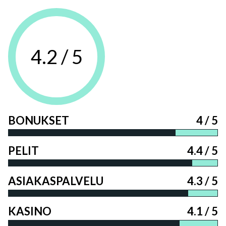
4.2 / 5
BONUKSET
4 / 5
PELIT
4.4 / 5
ASIAKASPALVELU
4.3 / 5
KASINO
4.1 / 5