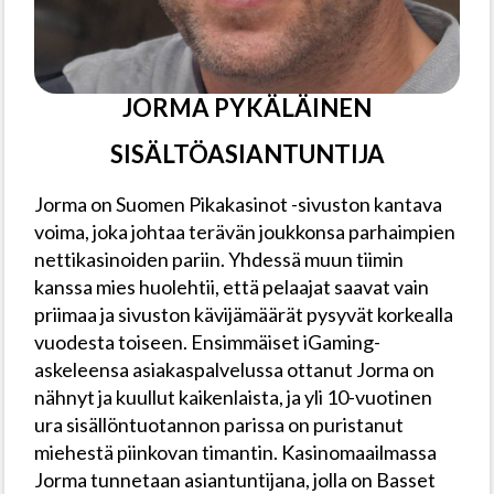
JORMA PYKÄLÄINEN
SISÄLTÖASIANTUNTIJA
Jorma on Suomen Pikakasinot -sivuston kantava
voima, joka johtaa terävän joukkonsa parhaimpien
nettikasinoiden pariin. Yhdessä muun tiimin
kanssa mies huolehtii, että pelaajat saavat vain
priimaa ja sivuston kävijämäärät pysyvät korkealla
vuodesta toiseen. Ensimmäiset iGaming-
askeleensa asiakaspalvelussa ottanut Jorma on
nähnyt ja kuullut kaikenlaista, ja yli 10-vuotinen
ura sisällöntuotannon parissa on puristanut
miehestä piinkovan timantin. Kasinomaailmassa
Jorma tunnetaan asiantuntijana, jolla on Basset