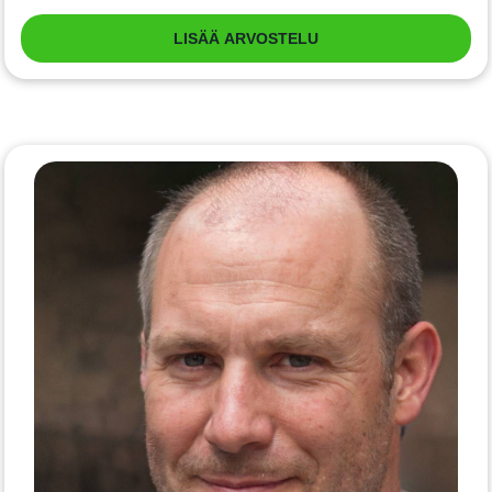
LISÄÄ ARVOSTELU