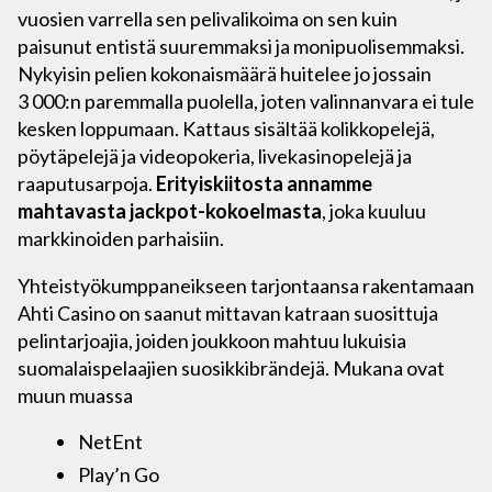
vuosien varrella sen pelivalikoima on sen kuin
paisunut entistä suuremmaksi ja monipuolisemmaksi.
Nykyisin pelien kokonaismäärä huitelee jo jossain
3 000:n paremmalla puolella, joten valinnanvara ei tule
kesken loppumaan. Kattaus sisältää kolikkopelejä,
pöytäpelejä ja videopokeria, livekasinopelejä ja
raaputusarpoja.
Erityiskiitosta annamme
mahtavasta jackpot-kokoelmasta
, joka kuuluu
markkinoiden parhaisiin.
Yhteistyökumppaneikseen tarjontaansa rakentamaan
Ahti Casino on saanut mittavan katraan suosittuja
pelintarjoajia, joiden joukkoon mahtuu lukuisia
suomalaispelaajien suosikkibrändejä. Mukana ovat
muun muassa
NetEnt
Play’n Go