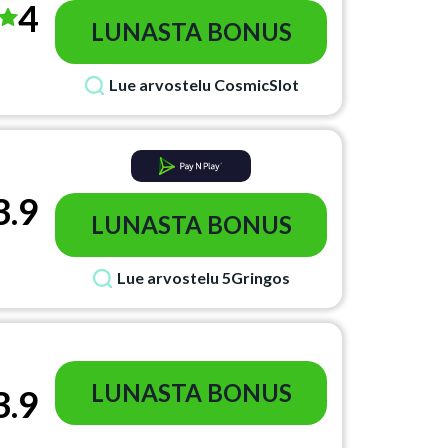
4
LUNASTA BONUS
Lue arvostelu CosmicSlot
3.9
LUNASTA BONUS
Lue arvostelu 5Gringos
LUNASTA BONUS
3.9