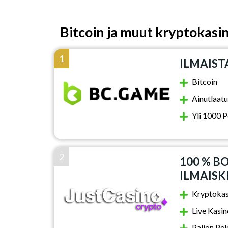
Bitcoin ja muut kryptokasi
ILMAIST
Bitcoin
Ainutlaatu
Yli 1000 P
100 % BO
ILMAISK
Kryptokas
Live Kasin
Paljon Pel