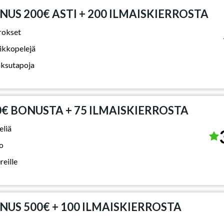
NUS 200€ ASTI + 200 ILMAISKIERROSTA
rokset
ikkopelejä
ksutapoja
0€ BONUSTA + 75 ILMAISKIERROSTA
eliä
o
reille
NUS 500€ + 100 ILMAISKIERROSTA