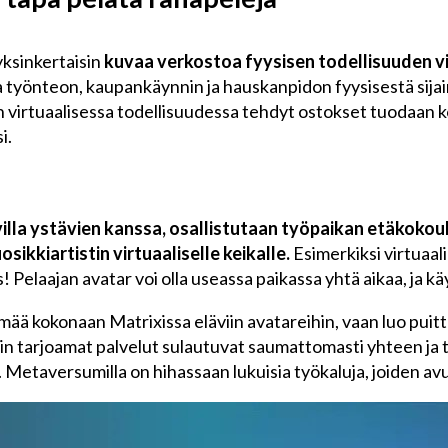
yksinkertaisin
kuvaa verkostoa fyysisen todellisuuden v
 työnteon, kaupankäynnin ja hauskanpidon fyysisestä sijain
 virtuaalisessa todellisuudessa tehdyt ostokset tuodaan ko
i.
villa ystävien kanssa, osallistutaan työpaikan etäkokouk
ikkiartistin virtuaaliselle keikalle.
Esimerkiksi virtuaal
 Pelaajan avatar voi olla useassa paikassa yhtä aikaa, ja k
ää kokonaan Matrixissa eläviin avatareihin, vaan luo puitte
n tarjoamat palvelut sulautuvat saumattomasti yhteen ja tu
 Metaversumilla on hihassaan lukuisia työkaluja, joiden avull