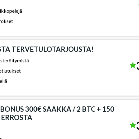
ikkopelejä
rokset
ISTA TERVETULOTARJOUSTA!
steröitymistä
tiutukset
eliä
BONUS 300€ SAAKKA / 2 BTC + 150
IERROSTA
o