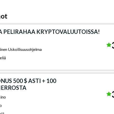
not
A PELIRAHAA KRYPTOVALUUTOISSA!
inen Uskollisuusohjelma
eliä
NUS 500 $ ASTI + 100
IERROSTA
ino
o
ejä