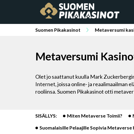
Suomen Pikakasinot
Metaversumi kas
Metaversumi Kasino
Olet jo saattanut kuulla Mark Zuckerbergi
Internet, joissa online- ja reaalimaailman el
rooliinsa.
Suomen Pikakasinot
otti metavers
SISÄLLYS:
Miten Metaverse Toimii?
Suomalaisille Pelaajille Sopivia Metaverse