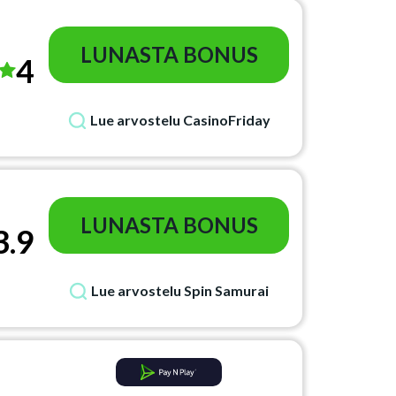
LUNASTA BONUS
4
Lue arvostelu CasinoFriday
LUNASTA BONUS
3.9
Lue arvostelu Spin Samurai