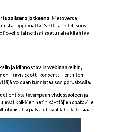
irtuaalisena jatkeena
. Metaverse
nista riippumatta. Netti ja todellisuus
tiovelle tai netissä saatu
raha kilahtaa
siin ja kiinnostaviin webinaareihin,
inen Travis Scott -konsertti Fortniten
äyttäjä voidaan tunnistaa sen perusteella.
et entistä tiiviimpään yhdessäoloon ja -
levat kaikkien netin käyttäjien saataville
a ihmiset ja palvelut ovat lähellä toisiaan.