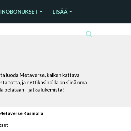
SINOBONUKSET
LISÄÄ
ta luoda Metaverse, kaiken kattava
ta totta, ja nettikasinoilla on siinä oma
lä pelataan – jatka lukemista!
 Metaverse Kasinolla
kset