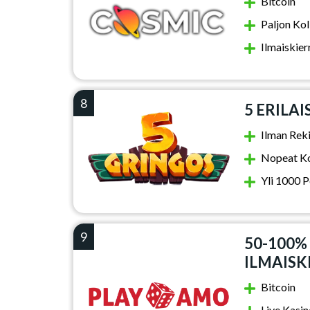
Bitcoin
Paljon Kol
Ilmaiskier
5 ERILA
Ilman Reki
Nopeat Ko
Yli 1000 P
50-100% 
ILMAISK
Bitcoin
Live Kasin