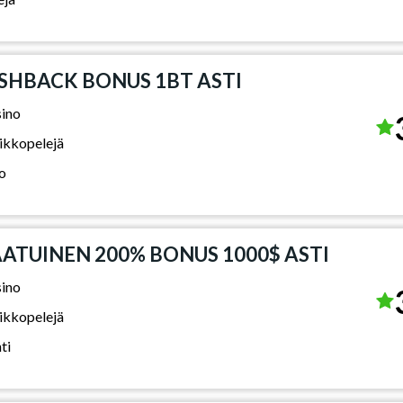
SHBACK BONUS 1BT ASTI
ino
ikkopelejä
o
ATUINEN 200% BONUS 1000$ ASTI
ino
ikkopelejä
ti