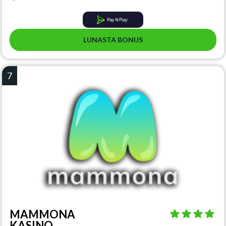
LUNASTA BONUS
MAMMONA
KASINO