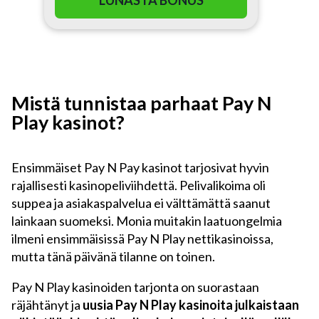
LUNASTA BONUS
Mistä tunnistaa parhaat Pay N
Play kasinot?
Ensimmäiset Pay N Pay kasinot tarjosivat hyvin
rajallisesti kasinopeliviihdettä. Pelivalikoima oli
suppea ja asiakaspalvelua ei välttämättä saanut
lainkaan suomeksi. Monia muitakin laatuongelmia
ilmeni ensimmäisissä Pay N Play nettikasinoissa,
mutta tänä päivänä tilanne on toinen.
Pay N Play kasinoiden tarjonta on suorastaan
räjähtänyt ja
uusia Pay N Play kasinoita julkaistaan