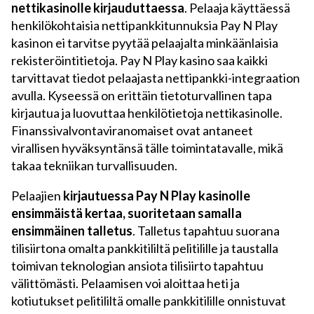
nettikasinolle kirjauduttaessa
. Pelaaja käyttäessä
henkilökohtaisia nettipankkitunnuksia Pay N Play
kasinon ei tarvitse pyytää pelaajalta minkäänlaisia
rekisteröintitietoja. Pay N Play kasino saa kaikki
tarvittavat tiedot pelaajasta nettipankki-integraation
avulla. Kyseessä on erittäin tietoturvallinen tapa
kirjautua ja luovuttaa henkilötietoja nettikasinolle.
Finanssivalvontaviranomaiset ovat antaneet
virallisen hyväksyntänsä tälle toimintatavalle, mikä
takaa tekniikan turvallisuuden.
Pelaajien
kirjautuessa Pay N Play kasinolle
ensimmäistä kertaa, suoritetaan samalla
ensimmäinen talletus
. Talletus tapahtuu suorana
tilisiirtona omalta pankkitililtä pelitilille ja taustalla
toimivan teknologian ansiota tilisiirto tapahtuu
välittömästi. Pelaamisen voi aloittaa heti ja
kotiutukset pelitililtä omalle pankkitilille onnistuvat