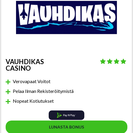
VAUHDIKAS
CASINO
Verovapaat Voitot
Pelaa Ilman Rekisteröitymistä
Nopeat Kotiutukset
LUNASTA BONUS