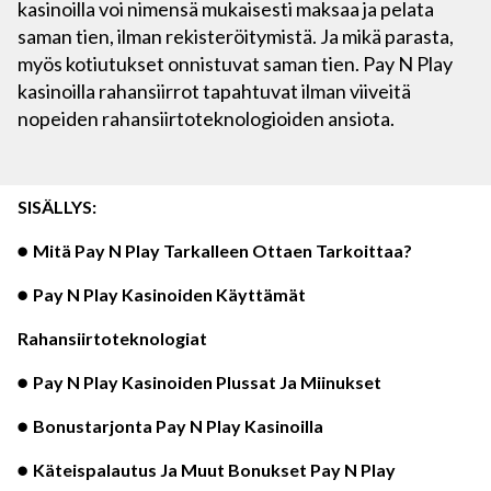
kasinoilla voi nimensä mukaisesti maksaa ja pelata
saman tien, ilman rekisteröitymistä. Ja mikä parasta,
myös kotiutukset onnistuvat saman tien. Pay N Play
kasinoilla rahansiirrot tapahtuvat ilman viiveitä
nopeiden rahansiirtoteknologioiden ansiota.
SISÄLLYS:
Mitä Pay N Play Tarkalleen Ottaen Tarkoittaa?
Pay N Play Kasinoiden Käyttämät
Rahansiirtoteknologiat
Pay N Play Kasinoiden Plussat Ja Miinukset
Bonustarjonta Pay N Play Kasinoilla
Käteispalautus Ja Muut Bonukset Pay N Play