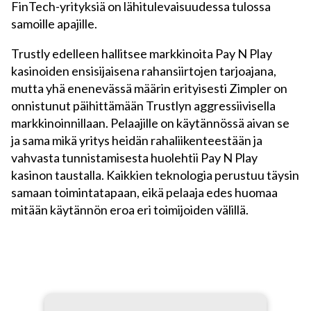
FinTech-yrityksiä on lähitulevaisuudessa tulossa
samoille apajille.
Trustly edelleen hallitsee markkinoita Pay N Play
kasinoiden ensisijaisena rahansiirtojen tarjoajana,
mutta yhä enenevässä määrin erityisesti Zimpler on
onnistunut päihittämään Trustlyn aggressiivisella
markkinoinnillaan. Pelaajille on käytännössä aivan se
ja sama mikä yritys heidän rahaliikenteestään ja
vahvasta tunnistamisesta huolehtii Pay N Play
kasinon taustalla. Kaikkien teknologia perustuu täysin
samaan toimintatapaan, eikä pelaaja edes huomaa
mitään käytännön eroa eri toimijoiden välillä.