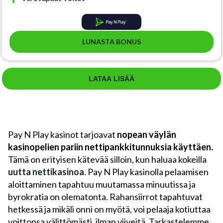
LUNASTA BONUS
LATAA LISÄÄ
Pay N Play kasinot tarjoavat
nopean väylän
kasinopelien pariin nettipankkitunnuksia käyttäen.
Tämä on erityisen kätevää silloin, kun haluaa kokeilla
uutta nettikasinoa
. Pay N Play kasinolla pelaamisen
aloittaminen tapahtuu muutamassa minuutissa ja
byrokratia on olematonta. Rahansiirrot tapahtuvat
hetkessä ja mikäli onni on myötä, voi pelaaja kotiuttaa
voittonsa välittömästi, ilman viiveitä. Tarkastelemme