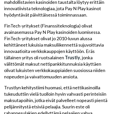
mahdollistavien kasinoiden taustalta löytyy erittäin
innovatiivista teknologiaa, jota Pay N Play kasinot
hyödyntävät päivittäisessä toiminnassaan.
FinTech-yritykset (Finanssiteknologia) olivat
avainasemassa Pay N Play kasinoiden luomisessa.
FinTech-yritykset olivat jo 2010-luvun alussa
kehittäneet lukuisia maksuliikennettä sujuvoittavia
innovaatioita verkkokauppojen käyttöön. Eräs
tällainen yritys oli ruotsalainen
Trustly
, jonka
välittömät maksut nettipankkitunnuksia käyttäen
olivat lukuisten verkkokauppiaiden suosiossa niiden
nopeuden ja vaivattomuuden ansiota.
Trustlyn kehitystiimi huomasi, että nettikasinoilla
tukeuduttiin vielä tuolloin hyvin vahvasti perinteisiin
maksutapoihin, jotka eivät palvelleet nopeasti pientä
pelijännitystä etsiviä pelaajia. Suurin este oli
rahanpesulakien edellyttämä pelaajien vahva