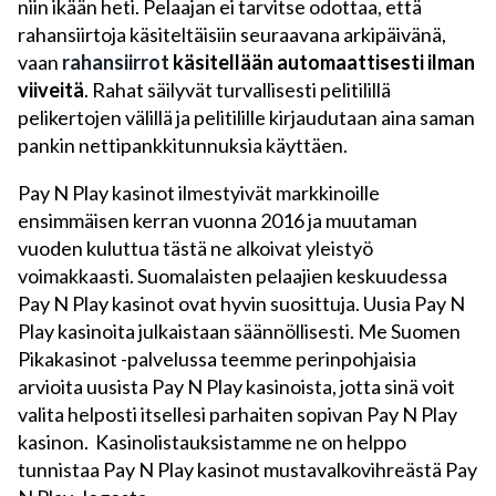
niin ikään heti. Pelaajan ei tarvitse odottaa, että
rahansiirtoja käsiteltäisiin seuraavana arkipäivänä,
vaan
rahansiirrot
käsitellään automaattisesti ilman
viiveitä
. Rahat säilyvät turvallisesti pelitilillä
pelikertojen välillä ja pelitilille kirjaudutaan aina saman
pankin nettipankkitunnuksia käyttäen.
Pay N Play kasinot ilmestyivät markkinoille
ensimmäisen kerran vuonna 2016 ja muutaman
vuoden kuluttua tästä ne alkoivat yleistyö
voimakkaasti. Suomalaisten pelaajien keskuudessa
Pay N Play kasinot ovat hyvin suosittuja. Uusia Pay N
Play kasinoita julkaistaan säännöllisesti. Me Suomen
Pikakasinot -palvelussa teemme perinpohjaisia
arvioita uusista Pay N Play kasinoista, jotta sinä voit
valita helposti itsellesi parhaiten sopivan Pay N Play
kasinon. Kasinolistauksistamme ne on helppo
tunnistaa Pay N Play kasinot mustavalkovihreästä Pay