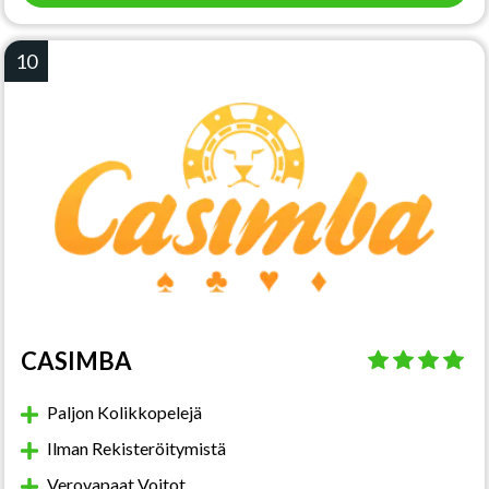
CASIMBA
Paljon Kolikkopelejä
Ilman Rekisteröitymistä
Verovapaat Voitot