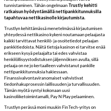
tunnistaminen. Tähän ongelmaan
Trustly kehitti
ratkaisun hyödyntämällä nettipankkitunnuksilla
tapahtuvaa nettikasinolle kirjautumista.
Trustlyn kehittämässä menetelmässä kirjautumisen
yhteydessä nettikasino kykeni noutamaan pelaajasta
kaikki tarvittavat henkilö- ja osoitetiedot pelaajan
pankkitiedoista. Näitä tietoja kasinon ei tarvitse enää
erikseen kysyä pelaajalta tai edes vahvistaa
henkilöllisyystodistuksen jäljennöksen avulla, sillä
pelaaja on ne jo kertaalleen vahvistanut pankille
nettipankkitunnuksia hakiessaan.
Finanssivalvontaviranomaiset vahvistivat
tiedonhakuprosessin laillisuuden ja turvallisuuden.
Tämän myötä syntyi kokonaan uusi
kasinoliiketoimintamalli, Pay N Play pelaaminen.
Trustlyn perässä moni muukin FinTech-yritys on