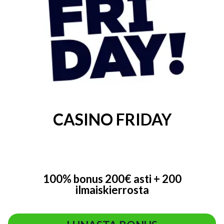
CASINO FRIDAY
100% bonus 200€ asti + 200
ilmaiskierrosta