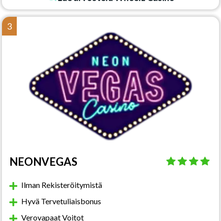
NEONVEGAS
Ilman Rekisteröitymistä
Hyvä Tervetuliaisbonus
Verovapaat Voitot