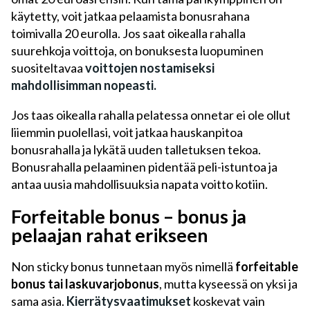
käytetty, voit jatkaa pelaamista bonusrahana
toimivalla 20 eurolla. Jos saat oikealla rahalla
suurehkoja voittoja, on bonuksesta luopuminen
suositeltavaa
voittojen nostamiseksi
mahdollisimman nopeasti.
Jos taas oikealla rahalla pelatessa onnetar ei ole ollut
liiemmin puolellasi, voit jatkaa hauskanpitoa
bonusrahalla ja lykätä uuden talletuksen tekoa.
Bonusrahalla pelaaminen pidentää peli-istuntoa ja
antaa uusia mahdollisuuksia napata voitto kotiin.
Forfeitable bonus – bonus ja
pelaajan rahat erikseen
Non sticky bonus tunnetaan myös nimellä
forfeitable
bonus tai laskuvarjobonus
, mutta kyseessä on yksi ja
sama asia.
Kierrätysvaatimukset
koskevat vain