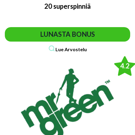
20 superspinniä
LUNASTA BONUS
Lue Arvostelu
4.2