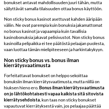
bonukset antavat mahdollisuuden juuri tähän, mutta
säilyttävät samalla tilaisuuden ottaa bonus käyttöön.
Non sticky bonus kasinot asettuvat kahden ääripään
väliin. Ne ovat parempia kuin bonuksia jakamattomat
no bonus kasinot ja vapaampia kuin tavallisia
kasinobonuksia jakavat pelisivustot. Non sticky bonus
kasinoilla pelipaikka ei tee päätöstä pelaajan puolesta,
vaan luottaa tämän mielipiteeseen ja harkintakykyyn.
Non sticky bonus vs. bonus ilman
kierrätysvaatimusta
Forfeitattavat bonukset on helppo sekoittaa
bonuksiin ilman kierrätysvaatimusta, mutta niillä on
hiuksen hieno ero.
Bonus ilman kierrätysvaatimusta
on jo lähtökohtaisesti vapaa kaikista sitä sitovista
kierrätysehdoista
, kun taas non sticky bonukset
vapautuvat kierrätyksestä vain, jos pelaajaa päättää