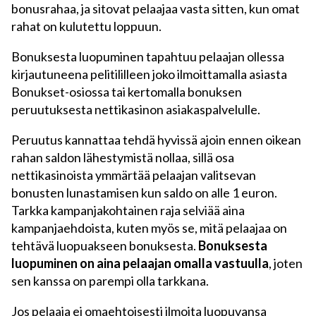
bonusrahaa, ja sitovat pelaajaa vasta sitten, kun omat
rahat on kulutettu loppuun.
Bonuksesta luopuminen tapahtuu pelaajan ollessa
kirjautuneena pelitililleen joko ilmoittamalla asiasta
Bonukset-osiossa tai kertomalla bonuksen
peruutuksesta nettikasinon asiakaspalvelulle.
Peruutus kannattaa tehdä hyvissä ajoin ennen oikean
rahan saldon lähestymistä nollaa, sillä osa
nettikasinoista ymmärtää pelaajan valitsevan
bonusten lunastamisen kun saldo on alle 1 euron.
Tarkka kampanjakohtainen raja selviää aina
kampanjaehdoista, kuten myös se, mitä pelaajaa on
tehtävä luopuakseen bonuksesta.
Bonuksesta
luopuminen on aina pelaajan omalla vastuulla
, joten
sen kanssa on parempi olla tarkkana.
Jos pelaaja ei omaehtoisesti ilmoita luopuvansa