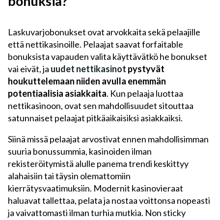
bonuksia?
Laskuvarjobonukset ovat arvokkaita sekä pelaajille
että nettikasinoille. Pelaajat saavat forfaitable
bonuksista vapauden valita käyttävätkö he bonukset
vai eivät, ja
uudet nettikasinot
pystyvät
houkuttelemaan niiden avulla enemmän
potentiaalisia asiakkaita
. Kun pelaaja luottaa
nettikasinoon, ovat sen mahdollisuudet sitouttaa
satunnaiset pelaajat pitkäaikaisiksi asiakkaiksi.
Siinä missä pelaajat arvostivat ennen mahdollisimman
suuria bonussummia, kasinoiden ilman
rekisteröitymistä alulle panema trendi keskittyy
alahaisiin tai täysin olemattomiin
kierrätysvaatimuksiin. Modernit kasinovieraat
haluavat tallettaa, pelata ja nostaa voittonsa nopeasti
ja vaivattomasti ilman turhia mutkia. Non sticky