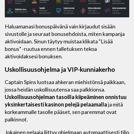
Haluamanasi bonuspäivänä vain kirjaudut sisään
sivustolle ja seuraat bonusehdoista, miten kampanja
aktivoidaan. Sinun täytyy muistaa klikata “Lisää
bonus” -ruutua ennen talletuksen tekoa
aktivoidaksesi bonuksen.
Uskollisuusohjelma ja VIP-kunniakerho
Captain Spins luotsaa ahkeran miehistönsä paikkaan,
jossa heidän uskollisuutensa saa palkkionsa.
Uskollisuusohjelman tasoilla kiipeäminen onnistuu
yksinkertaisesti kasinon pelejä pelaamalla
ja mitä
korkeammalle tasolle pääset, sen paremmat ovat
palkinnot.
Jokainen pelaaja liittyy ohjelmaan automaattisesti tilin