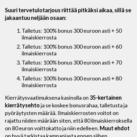
Suuri tervetulotarjous riittää pitkäksi aikaa, sillä se
jakaantuu neljään osaan:
Talletus: 100% bonus 300 euroon asti + 50
ilmaiskierrosta
Talletus: 100% bonus 300 euroon asti + 60
ilmaiskierrosta
Talletus: 100% bonus 300 euroon asti + 70
ilmaiskierrosta
Talletus: 100% bonus 300 euroon asti + 80
ilmaiskierrosta
Kierrätysvaatimuksena kasinolla on
35-kertainen
kierrätysehto
ja se koskee bonusrahaa, talletusta ja
pyöräytysten määrää. Ilmaiskierrosten voitot on
rajattu niiden määrään siten, että 80 ilmaiskierroksella
on 80 euron voittokatto ja niin edelleen.
Muut ehdot
on hyvä tarkistaa kampanjasta ennen siihen