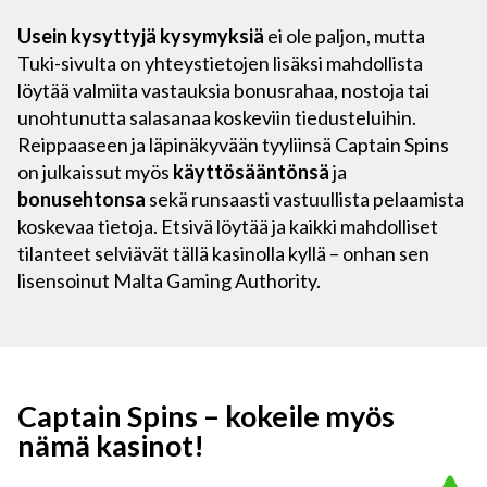
Usein kysyttyjä kysymyksiä
ei ole paljon, mutta
Tuki-sivulta on yhteystietojen lisäksi mahdollista
löytää valmiita vastauksia bonusrahaa, nostoja tai
unohtunutta salasanaa koskeviin tiedusteluihin.
Reippaaseen ja läpinäkyvään tyyliinsä Captain Spins
on julkaissut myös
käyttösääntönsä
ja
bonusehtonsa
sekä runsaasti vastuullista pelaamista
koskevaa tietoja. Etsivä löytää ja kaikki mahdolliset
tilanteet selviävät tällä kasinolla kyllä – onhan sen
lisensoinut Malta Gaming Authority.
Captain Spins – kokeile myös
nämä kasinot!