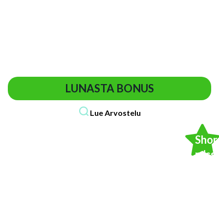
para
LUNASTA BONUS
Lue Arvostelu
Shor
miss
oper
para