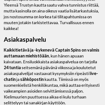
Yleensä Trustyn kautta saatu vahva tunnistus riittää,
mutta kasinolla on aina oikeus vaatia lisätarkastuksia,
jos nostosumma on korkea tai tilitapahtumissa on
muuten jotakin tarkistettavaa. Turvallisuus ennen
kaikkea!
Asiakaspalvelu
Kaikkitietävä ja -kykenevä Captain Spins on valmis
auttamaan miehistöään
, kun hänen apuaan
kaivataan. Ensiluokkaista asiakaspalvelua on tarjolla
24 tuntia
seitsemänä päivänä viikossa ja koulutetut
asiakaspalvelijat vastaavat kysymyksiin ripeästi
live-
chatin
ja
sähköpostin
kautta. Tiimissä on myös
suomenkielistä henkilökuntaa, mikä auttaa erityisesti
vaikeampien asioiden selvittämisessä paljon.
Kielimuurien puuttuessa aikaa ei kulu turhaan
selittelyyn tai sanakirjan käyttöön.