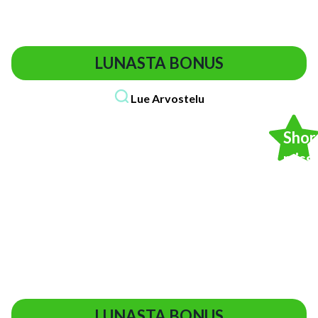
LUNASTA BONUS
Lue Arvostelu
Shor
miss
oper
para
LUNASTA BONUS