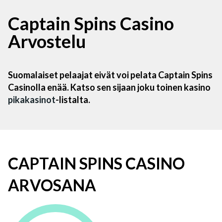
Captain Spins Casino
Arvostelu
Suomalaiset pelaajat eivät voi pelata Captain Spins
Casinolla enää. Katso sen sijaan joku toinen kasino
pikakasinot
-listalta.
CAPTAIN SPINS CASINO
ARVOSANA