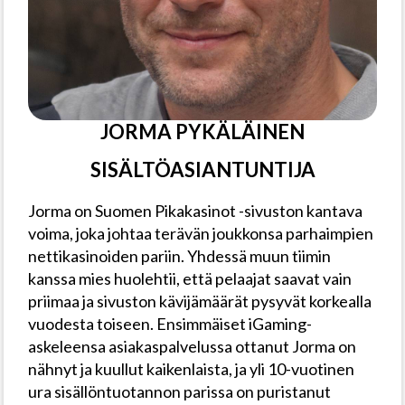
JORMA PYKÄLÄINEN
SISÄLTÖASIANTUNTIJA
Jorma on Suomen Pikakasinot -sivuston kantava
voima, joka johtaa terävän joukkonsa parhaimpien
nettikasinoiden pariin. Yhdessä muun tiimin
kanssa mies huolehtii, että pelaajat saavat vain
priimaa ja sivuston kävijämäärät pysyvät korkealla
vuodesta toiseen. Ensimmäiset iGaming-
askeleensa asiakaspalvelussa ottanut Jorma on
nähnyt ja kuullut kaikenlaista, ja yli 10-vuotinen
ura sisällöntuotannon parissa on puristanut