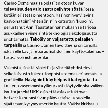
Casino Dome maalaa pelaajien eteen kuvan
tulevaisuuden valoisasta peliyhteisöstä
, jossa
ketään ei jätetä pimentoon. Kasinon hymyilevinä
kasvoina toimii yhteisön, niin kutsutun ”kupolin”,
perustanut Ann. Taustatarinan mukaan se tarjoaa
asukkailleen viimeisintä teknologiaa ekologisuutta
unohtamatta.
Tekoäly on valjastettu pelaajien
tarpeisiin
ja Casino Domen tavoitteena on tarjoilla
jokaiselle kävijälle paras mahdollinen käyttökokemus –
tasa-arvoisesti tietenkin.
Valkoista, sinistä, violettia ja vihreää yhdistelevä
selkeä sivusto tukee utooppista teemaa erinomaisilla
grafiikoilla.
Navigointi käy helposti kategoriasta
toiseen
vasemmasta ylänurkasta löytyvän sivuvalikon
kautta ja sekä UKK-osio että asiakastuki ovat
hetkessä apunasi sivun päinvastaisella puolella
sijaitsevan kysymysmerkin kautta. Vaikka kirkkaalla