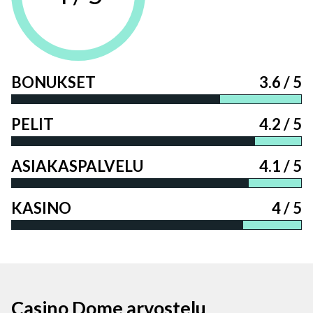
BONUKSET
3.6 / 5
PELIT
4.2 / 5
ASIAKASPALVELU
4.1 / 5
KASINO
4 / 5
Casino Dome arvostelu