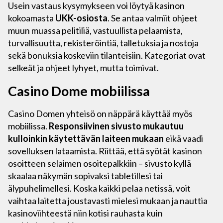
Usein vastaus kysymykseen voi löytyä kasinon
kokoamasta
UKK-osiosta
. Se antaa valmiit ohjeet
muun muassa pelitiliä, vastuullista pelaamista,
turvallisuutta, rekisteröintiä, talletuksia ja nostoja
sekä bonuksia koskeviin tilanteisiin. Kategoriat ovat
selkeät ja ohjeet lyhyet, mutta toimivat.
Casino Dome mobiilissa
Casino Domen yhteisö on näppärä käyttää myös
mobiilissa.
Responsiivinen sivusto mukautuu
kulloinkin käytettävän laiteen mukaan
eikä vaadi
sovelluksen lataamista. Riittää, että syötät kasinon
osoitteen selaimen osoitepalkkiin – sivusto kyllä
skaalaa näkymän sopivaksi tabletillesi tai
älypuhelimellesi. Koska kaikki pelaa netissä, voit
vaihtaa laitetta joustavasti mielesi mukaan ja nauttia
kasinoviihteestä niin kotisi rauhasta kuin