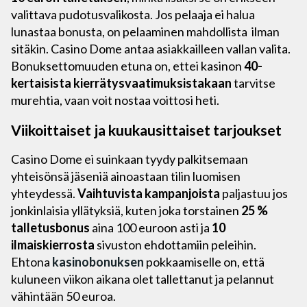
valittava pudotusvalikosta. Jos pelaaja ei halua
lunastaa bonusta, on pelaaminen mahdollista ilman
sitäkin. Casino Dome antaa asiakkailleen vallan valita.
Bonuksettomuuden etuna on, ettei kasinon
40-
kertaisista kierrätysvaatimuksistakaan
tarvitse
murehtia, vaan voit nostaa voittosi heti.
Viikoittaiset ja kuukausittaiset tarjoukset
Casino Dome ei suinkaan tyydy palkitsemaan
yhteisönsä jäseniä ainoastaan tilin luomisen
yhteydessä.
Vaihtuvista kampanjoista
paljastuu jos
jonkinlaisia yllätyksiä, kuten joka torstainen
25 %
talletusbonus
aina 100 euroon asti ja
10
ilmaiskierrosta
sivuston ehdottamiin peleihin.
Ehtona
kasinobonuksen
pokkaamiselle on, että
kuluneen viikon aikana olet tallettanut ja pelannut
vähintään 50 euroa.