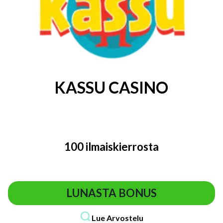
KASSU CASINO
100 ilmaiskierrosta
LUNASTA BONUS
Lue Arvostelu