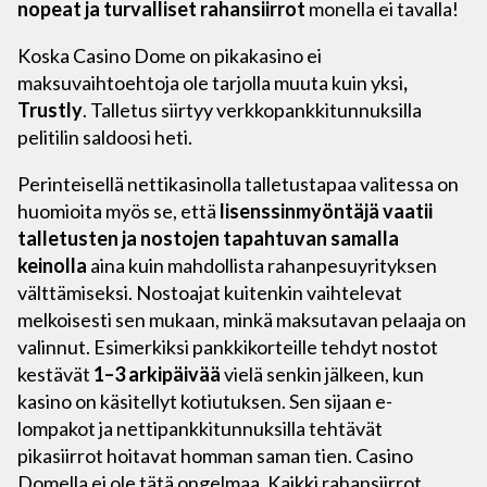
nopeat ja turvalliset rahansiirrot
monella ei tavalla!
Koska Casino Dome on pikakasino ei
maksuvaihtoehtoja ole tarjolla muuta kuin yksi
,
Trustly
. Talletus siirtyy verkkopankkitunnuksilla
pelitilin saldoosi heti.
Perinteisellä nettikasinolla talletustapaa valitessa on
huomioita myös se, että
lisenssinmyöntäjä vaatii
talletusten ja nostojen tapahtuvan samalla
keinolla
aina kuin mahdollista rahanpesuyrityksen
välttämiseksi. Nostoajat kuitenkin vaihtelevat
melkoisesti sen mukaan, minkä maksutavan pelaaja on
valinnut. Esimerkiksi pankkikorteille tehdyt nostot
kestävät
1–3 arkipäivää
vielä senkin jälkeen, kun
kasino on käsitellyt kotiutuksen. Sen sijaan e-
lompakot ja nettipankkitunnuksilla tehtävät
pikasiirrot hoitavat homman saman tien. Casino
Domella ei ole tätä ongelmaa. Kaikki rahansiirrot,