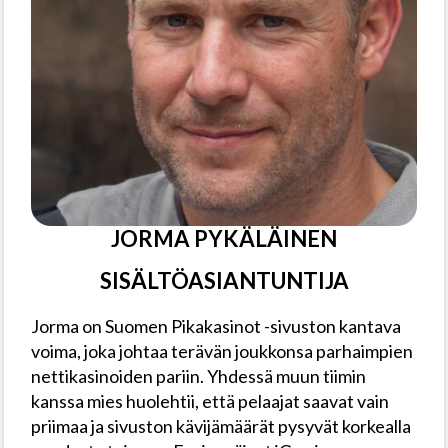
JORMA PYKÄLÄINEN
SISÄLTÖASIANTUNTIJA
Jorma on Suomen Pikakasinot -sivuston kantava
voima, joka johtaa terävän joukkonsa parhaimpien
nettikasinoiden pariin. Yhdessä muun tiimin
kanssa mies huolehtii, että pelaajat saavat vain
priimaa ja sivuston kävijämäärät pysyvät korkealla