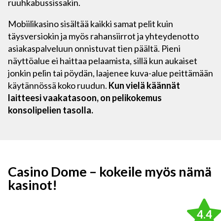
ruuhkabussissakin.
Mobiilikasino sisältää kaikki samat pelit kuin
täysversiokin ja myös rahansiirrot ja yhteydenotto
asiakaspalveluun onnistuvat tien päältä. Pieni
näyttöalue ei haittaa pelaamista, sillä kun aukaiset
jonkin pelin tai pöydän, laajenee kuva-alue peittämään
käytännössä koko ruudun.
Kun vielä käännät
laitteesi vaakatasoon, on pelikokemus
konsolipelien tasolla.
Casino Dome – kokeile myös nämä
kasinot!
4.4