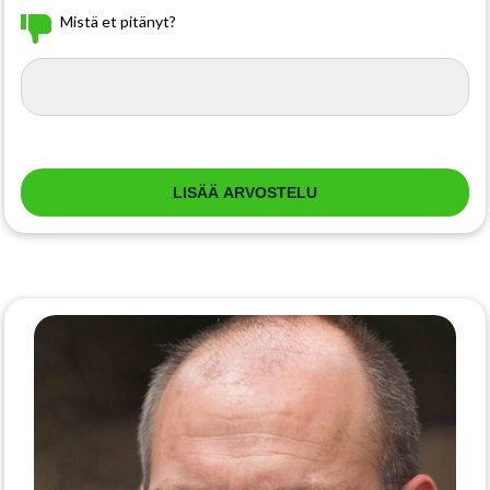
Mistä et pitänyt?
LISÄÄ ARVOSTELU