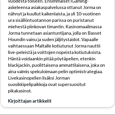
vuodesta toiseen. Ensimmäiset iGaming-
askeleensa asiakaspalvelussa ottanut Jorma on
nähnyt ja kuullut kaikenlaista, ja yli 10-vuotinen
ura sisällöntuotannon parissa on puristanut
miehestä piinkovan timantin. Kasinomaailmassa
Jorma tunnetaan asiantuntijana, jolla on Basset
Houndin vainu ja suden jäljitystaidot. Vapaalle
vaihtaessaan Maltalle kotiutunut Jorma nauttii
live-peleistä ja voittojen nopeista kotiutuksista.
Häntä voidaankin pitää pöytäpelien, etenkin
blackjackin, puolittaisena ammattilaisena, joka on
aina valmis spekuloimaan pelin optimistrategiaa.
Livekasinopelien lisäksi Jorman
suosikkipelipaikkoja ovat supersuositut
pikakasinot.
Kirjoittajan artikkelit