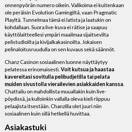
onnenpyörän numero oikein. Valikoima ei kuitenkaan
ole peräisin Evolution Gamingiltä, vaan Pragmatic
Playltä. Tunnelmaa tämä ei latista ja laatukin on
kohdallaan. Suora live-kuva ei rätise ja saapuu
käyttölaitteellesi ympäri maailmaa sijaitsevilta
pelistudioilta ja kivijalkakasinoilta. Jokaisen
pelinaloitusruudulla on sen kuvaus sekä säännöt.
Chanz Casinon sosiaalinen luonne näyttäytyy
pelatessa erinomaisesti.
Voit kutsua ja haastaa
kavereitasi sovitulla pelibudjetilla tai pelata
muiden sivustolla vierailevien asiakkaiden kanssa
.
Chattailu on mahdollista muuallakin kuin live-
pöydissä, ja kulloinkin vallalla oleva kieli riippuu
pelaajista itsestään. Chanzilla olet juuri niin
sosiaalinen kuin sillä hetkellä huvittaa.
Asiakastuki