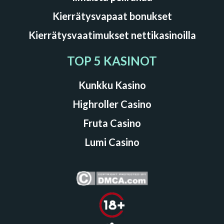
Kierrätysvapaat bonukset
Kierrätysvaatimukset nettikasinoilla
TOP 5 KASINOT
Kunkku Kasino
Highroller Casino
Fruta Casino
Lumi Casino