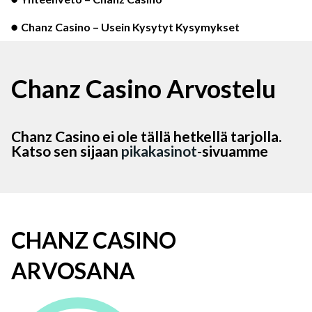
Chanz Casino – Usein Kysytyt Kysymykset
Chanz Casino Arvostelu
Chanz Casino ei ole tällä hetkellä tarjolla.
Katso sen sijaan
pikakasinot
-sivuamme
CHANZ CASINO
ARVOSANA