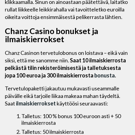
klikkaamalla. Sinun on ainoastaan päätettävä, laitatko
rullat liikkeelle leikkirahalla vai tavoitteletko euroilla
oikeita voittoja ensimmäisestä pelikerrasta lähtien.
Chanz Casino bonukset ja
ilmaiskierrokset
Chanz Casinon tervetulobonus on loistava – eikä vain
siksi, että me sanomme niin.
Saat 10 ilmaiskierrosta
pelkästä tilin rekisteröimisestä ja talletuksesta
jopa 100 euroa ja 300 ilmaiskierrosta
bonusta
.
Tervetulopaketti jakautuu mukavasti useammalle
päivälle eikä tarjoile liikaa makeaa mahan täydeltä.
Saat
ilmaiskierrokset
käyttöösi seuraavasti:
Talletus: 100 % bonus 100 euroon asti + 50
ilmaiskierrosta
Talletus: 50 ilmaiskierrosta