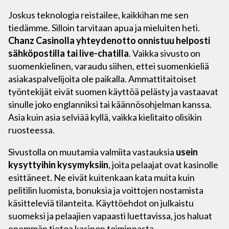
Joskus teknologia reistailee, kaikkihan me sen
tiedämme. Silloin tarvitaan apua ja mieluiten heti.
Chanz Casinolla yhteydenotto onnistuu helposti
sähköpostilla tai live-chatilla
. Vaikka sivusto on
suomenkielinen, varaudu siihen, ettei suomenkieliä
asiakaspalvelijoita ole paikalla. Ammattitaitoiset
työntekijät eivät suomen käyttöä pelästy ja vastaavat
sinulle joko englanniksi tai käännösohjelman kanssa.
Asia kuin asia selviää kyllä, vaikka kielitaito olisikin
ruosteessa.
Sivustolla on muutamia valmiita vastauksia
usein
kysyttyihin kysymyksiin
, joita pelaajat ovat kasinolle
esittäneet. Ne eivät kuitenkaan kata muita kuin
pelitilin luomista, bonuksia ja voittojen nostamista
käsitteleviä tilanteita. Käyttöehdot on julkaistu
suomeksi ja pelaajien vapaasti luettavissa, jos haluat
enemmän tietoa kasinon toiminnasta.