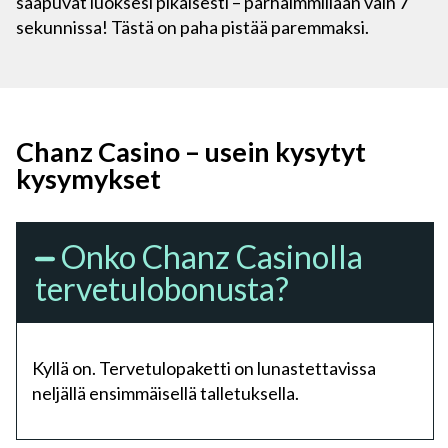
saapuvat luoksesi pikaisesti – parhaimmillaan vain 7
sekunnissa! Tästä on paha pistää paremmaksi.
Chanz Casino – usein kysytyt
kysymykset
Onko Chanz Casinolla
tervetulobonusta?
Kyllä on. Tervetulopaketti on lunastettavissa
neljällä ensimmäisellä talletuksella.