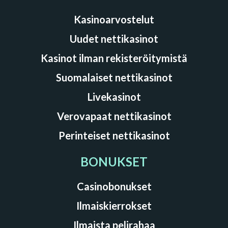
Kasinoarvostelut
Uudet nettikasinot
Kasinot ilman rekisteröitymistä
Suomalaiset nettikasinot
Livekasinot
Verovapaat nettikasinot
Perinteiset nettikasinot
BONUKSET
Casinobonukset
Ilmaiskierrokset
Ilmaista pelirahaa