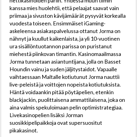
nettikasinoiden pariin. Yhdessä muun tiimin
kanssa mies huolehtii, että pelaajat saavat vain
priimaa ja sivuston kävijämäärät pysyvät korkealla
vuodesta toiseen. Ensimmäiset iGaming-
askeleensa asiakaspalvelussa ottanut Jorma on
nähnyt ja kuullut kaikenlaista, ja yli 10-vuotinen
ura sisällöntuotannon parissa on puristanut
miehestä piinkovan timantin. Kasinomaailmassa
Jorma tunnetaan asiantuntijana, jolla on Basset
Houndin vainu ja suden jäljitystaidot. Vapaalle
vaihtaessaan Maltalle kotiutunut Jorma nauttii
live-peleistä ja voittojen nopeista kotiutuksista.
Häntä voidaankin pitää pöytäpelien, etenkin
blackjackin, puolittaisena ammattilaisena, joka on
aina valmis spekuloimaan pelin optimistrategiaa.
Livekasinopelien lisäksi Jorman
suosikkipelipaikkoja ovat supersuositut
pikakasinot.