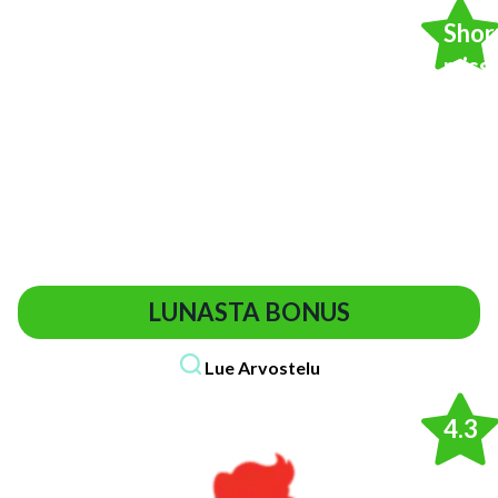
Shor
miss
oper
para
LUNASTA BONUS
Lue Arvostelu
4.3