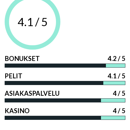
4.1 / 5
BONUKSET
4.2 / 5
PELIT
4.1 / 5
ASIAKASPALVELU
4 / 5
KASINO
4 / 5