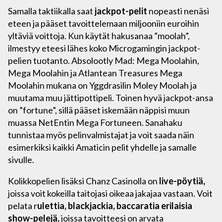
Samalla taktiikalla saat
jackpot-pelit
nopeasti nenäsi
eteen ja pääset tavoittelemaan miljooniin euroihin
yltäviä voittoja. Kun käytät hakusanaa ”moolah”,
ilmestyy eteesi lähes koko Microgamingin jackpot-
pelien tuotanto. Absolootly Mad: Mega Moolahin,
Mega Moolahin ja Atlantean Treasures Mega
Moolahin mukana on Yggdrasilin Moley Moolah ja
muutama muu jättipottipeli. Toinen hyvä jackpot-ansa
on ”fortune”, sillä pääset iskemään näppisi muun
muassa NetEntin Mega Fortuneen. Sanahaku
tunnistaa myös pelinvalmistajat ja voit saada näin
esimerkiksi kaikki Amaticin pelit yhdelle ja samalle
sivulle.
Kolikkopelien lisäksi Chanz Casinolla on
live-pöytiä,
joissa voit kokeilla taitojasi oikeaa jakajaa vastaan. Voit
pelata r
ulettia, blackjackia, baccaratia erilaisia
show-pelejä,
joissa tavoitteesi on arvata