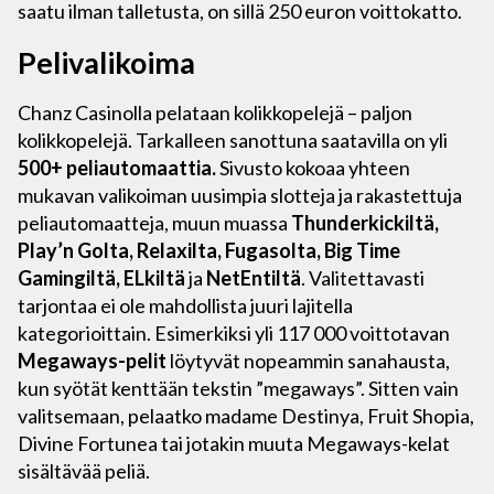
saatu ilman talletusta, on sillä 250 euron voittokatto.
Pelivalikoima
Chanz Casinolla pelataan kolikkopelejä – paljon
kolikkopelejä. Tarkalleen sanottuna saatavilla on yli
500+ peliautomaattia.
Sivusto kokoaa yhteen
mukavan valikoiman uusimpia slotteja ja rakastettuja
peliautomaatteja, muun muassa
Thunderkickiltä,
Play’n Golta, Relaxilta, Fugasolta, Big Time
Gamingiltä, ELkiltä
ja
NetEntiltä
. Valitettavasti
tarjontaa ei ole mahdollista juuri lajitella
kategorioittain. Esimerkiksi yli 117 000 voittotavan
Megaways-pelit
löytyvät nopeammin sanahausta,
kun syötät kenttään tekstin ”megaways”. Sitten vain
valitsemaan, pelaatko madame Destinya, Fruit Shopia,
Divine Fortunea tai jotakin muuta Megaways-kelat
sisältävää peliä.