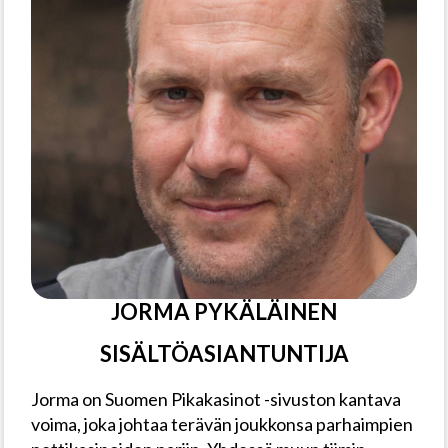
JORMA PYKÄLÄINEN
SISÄLTÖASIANTUNTIJA
Jorma on Suomen Pikakasinot -sivuston kantava
voima, joka johtaa terävän joukkonsa parhaimpien