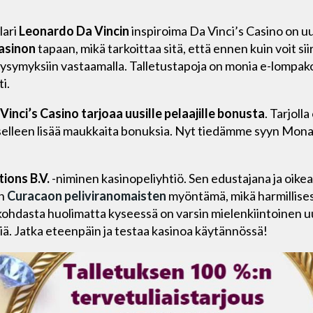
lari
Leonardo Da Vincin
inspiroima Da Vinci’s Casino on 
kasinon
tapaan, mikä tarkoittaa sitä, että ennen kuin voit sii
 kysymyksiin vastaamalla. Talletustapoja on monia e-lompako
i.
Vinci’s Casino tarjoaa uusille pelaajille bonusta
. Tarjoll
 itselleen lisää maukkaita bonuksia. Nyt tiedämme syyn Mo
ions B.V.
-niminen kasinopeliyhtiö. Sen edustajana ja oikea
in
Curacaon peliviranomaisten
myöntämä, mikä harmillisesti
ohdasta huolimatta kyseessä on varsin mielenkiintoinen u
ksiä. Jatka eteenpäin ja testaa kasinoa käytännössä!