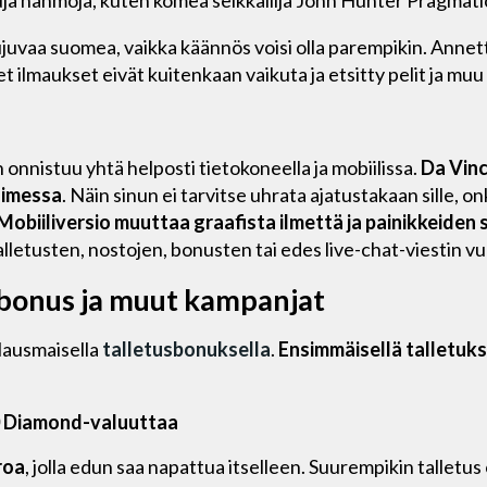
uja hahmoja, kuten komea seikkailija John Hunter Pragmatic
 sujuvaa suomea, vaikka käännös voisi olla parempikin. Anne
set ilmaukset eivät kuitenkaan vaikuta ja etsitty pelit ja muu
n onnistuu yhtä helposti tietokoneella ja mobiilissa.
Da Vinc
aimessa
. Näin sinun ei tarvitse uhrata ajatustakaan sille, o
Mobiiliversio muuttaa graafista ilmettä ja painikkeiden s
talletusten, nostojen, bonusten tai edes live-chat-viestin vu
obonus ja muut kampanjat
lausmaisella
talletusbonuksella
.
Ensimmäisellä talletuks
0 Diamond-valuuttaa
roa
, jolla edun saa napattua itselleen. Suurempikin talletus