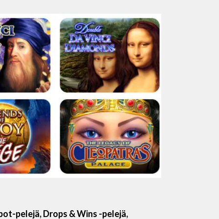
pot-pelejä, Drops & Wins -pelejä,