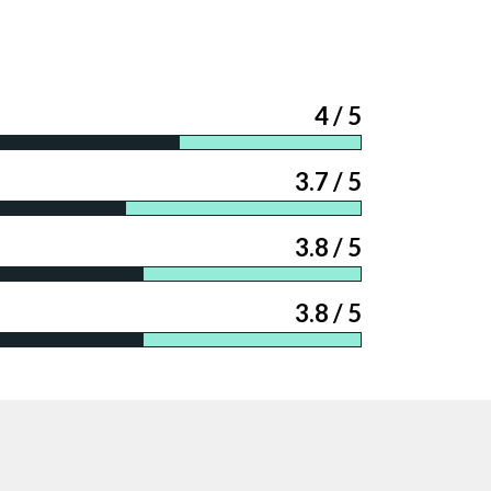
4 / 5
3.7 / 5
3.8 / 5
3.8 / 5