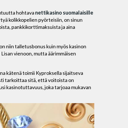
uutuutta hohtava
nettikasino suomalaisille
rtyä kolikkopelien pyörteisiin, on sinun
ista, pankkikorttimaksuista ja aina
a on niin talletusbonus kuin myös kasinon
na Lisan vienoon, mutta äärimmäisen
na kätenä toimii Kyproksella sijaitseva
 tarkoittaa sitä, että voitoista on
usi kasinotuttavuus, joka tarjoaa mukavan