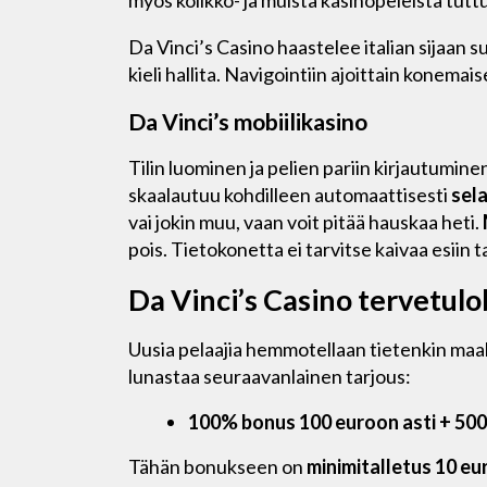
myös kolikko- ja muista kasinopeleistä tutt
Da Vinci’s Casino haastelee italian sijaan
kieli hallita. Navigointiin ajoittain konemai
Da Vinci’s mobiilikasino
Tilin luominen ja pelien pariin kirjautumine
skaalautuu kohdilleen automaattisesti
sel
vai jokin muu, vaan voit pitää hauskaa heti.
pois. Tietokonetta ei tarvitse kaivaa esiin 
Da Vinci’s Casino tervetul
Uusia pelaajia hemmotellaan tietenkin maa
lunastaa seuraavanlainen tarjous:
100% bonus 100 euroon asti + 50
Tähän bonukseen on
minimitalletus 10 eu