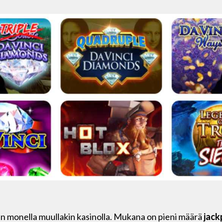
iin monella muullakin kasinolla. Mukana on pieni määrä
jack