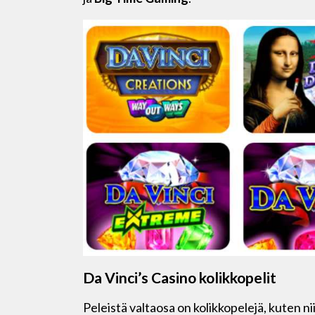
Da Vinci’s Casino kolikkopelit
Peleistä valtaosa on kolikkopelejä, kuten n