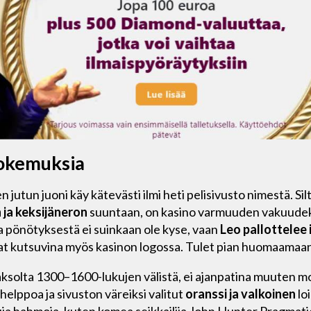
kokemuksia
n jutun juoni käy kätevästi ilmi heti pelisivusto nimestä. Silt
 ja keksijäneron
suuntaan, on kasino varmuuden vakuudeks
pönötyksestä ei suinkaan ole kyse, vaan
Leo pallottelee
vat kutsuvina myös kasinon logossa. Tulet pian huomaamaan, 
aksolta 1300–1600-lukujen välistä, ei ajanpatina muuten m
helppoa ja sivuston väreiksi valitut
oranssi ja valkoinen
lo