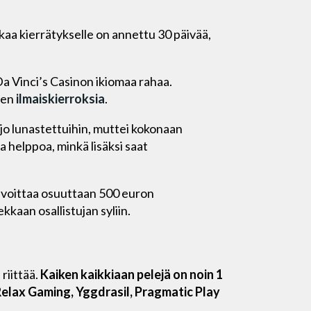
Aikaa kierrätykselle on annettu 30 päivää,
Da Vinci’s Casinon ikiomaa rahaa.
ten
ilmaiskierroksia
.
 jo lunastettuihin, muttei kokonaan
 helppoa, minkä lisäksi saat
ää voittaa osuuttaan 500 euron
aan osallistujan syliin.
 riittää.
Kaiken kaikkiaan pelejä on noin 1
elax Gaming, Yggdrasil, Pragmatic Play