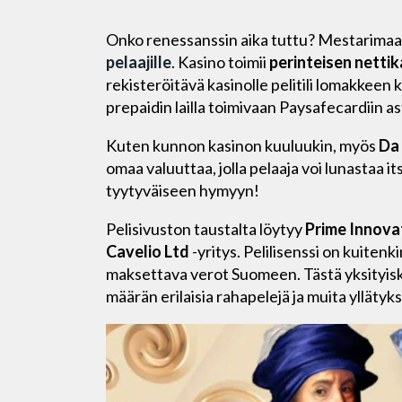
Onko renessanssin aika tuttu? Mestarimaa
pelaajille
. Kasino toimii
perinteisen netti
rekisteröitävä kasinolle pelitili lomakkeen
prepaidin lailla toimivaan Paysafecardiin ast
Kuten kunnon kasinon kuuluukin, myös
Da 
omaa valuuttaa, jolla pelaaja voi lunastaa
tyytyväiseen hymyyn!
Pelisivuston taustalta löytyy
Prime Innovat
Cavelio Ltd
-yritys. Pelilisenssi on kuitenk
maksettava verot Suomeen. Tästä yksityisk
määrän erilaisia rahapelejä ja muita ylläty