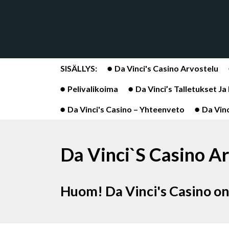
SISÄLLYS:
Da Vinci's Casino Arvostelu
Pelivalikoima
Da Vinci’s Talletukset J
Da Vinci's Casino – Yhteenveto
Da Vin
Da Vinci`s Casino A
Huom! Da Vinci's Casino on