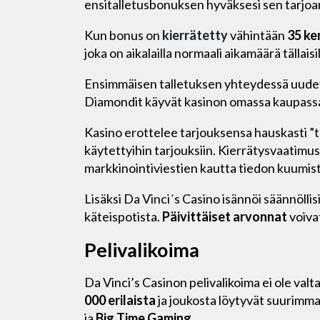
ensitalletusbonuksen hyväksesi sen tarjoam
Kun bonus on
kierrätetty
vähintään
35 ke
joka on aikalailla normaali aikamäärä tällaisi
Ensimmäisen talletuksen yhteydessä uudet
Diamondit käyvät kasinon omassa kaupassa, 
Kasino erottelee tarjouksensa hauskasti ”ta
käytettyihin tarjouksiin. Kierrätysvaatimus
markkinointiviestien kautta tiedon kuumist
Lisäksi Da Vinci´s Casino isännöi säännöllisi
käteispotista.
Päivittäiset arvonnat
voiva
Pelivalikoima
Da Vinci’s Casinon pelivalikoima ei ole valta
000 erilaista
ja joukosta löytyvät suurimmat
ja
Big Time Gaming
.