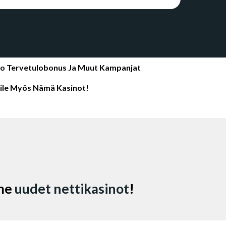
ino Tervetulobonus Ja Muut Kampanjat
eile Myös Nämä Kasinot!
mme
uudet nettikasinot
!