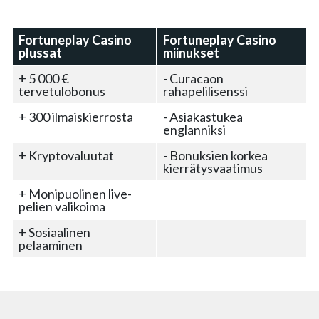
Fortuneplay Casino
Fortuneplay Casino
plussat
miinukset
+ 5 000 €
- Curacaon
tervetulobonus
rahapelilisenssi
+ 300 ilmaiskierrosta
- Asiakastukea
englanniksi
+ Kryptovaluutat
- Bonuksien korkea
kierrätysvaatimus
+ Monipuolinen live-
pelien valikoima
+ Sosiaalinen
pelaaminen