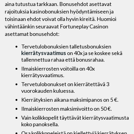
aina tutustua tarkkaan. Bonusehdot asettavat
rajoituksia kasinobonuksien hyödyntämiseen ja
toisinaan ehdot voivat olla hyvin kireitä. Huomioi
vähintäänkin seuraavat Fortuneplay Casinon
asettamat bonusehdot:
Tervetulobonuksien talletusbonuksien
kierrätysvaatimus
on 40x ja se koskee sekä
tallennettua rahaa että bonusrahaa.
Ilmaiskierrosten voitoilla on 40x
kierrätysvaatimus.
Tervetulobonukset on kierrätettävä 3
vuorokauden kuluessa.
Kierrätyksien aikana maksimipanos on 5 €.
Ilmaiskierrosten maksimivoitto on 50 €.
Vain kolikkopelit täyttävät kierrätysvaatimusta
koko panoksella.
Osa kolikkopeleistä on kiellettyjä kierrätyksen