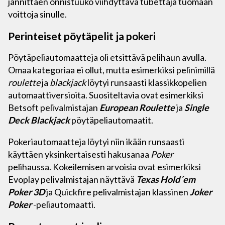
jännittäen onnistuuko viihdyttävä tubettaja tuomaan
voittoja sinulle.
Perinteiset pöytäpelit ja pokeri
Pöytäpeliautomaatteja oli etsittävä pelihaun avulla.
Omaa kategoriaa ei ollut, mutta esimerkiksi pelinimillä
roulette
ja
blackjack
löytyi runsaasti klassikkopelien
automaattiversioita. Suositeltavia ovat esimerkiksi
Betsoft pelivalmistajan
European Roulette
ja
Single
Deck Blackjack
pöytäpeliautomaatit.
Pokeriautomaatteja löytyi niin ikään runsaasti
käyttäen yksinkertaisesti hakusanaa
Poker
pelihaussa. Kokeilemisen arvoisia ovat esimerkiksi
Evoplay pelivalmistajan näyttävä
Texas Hold´em
Poker 3D
ja Quickfire pelivalmistajan klassinen
Joker
Poker
-peliautomaatti.