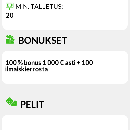
MIN. TALLETUS:
20
BONUKSET
100 % bonus 1 000 € asti + 100
ilmaiskierrosta
PELIT