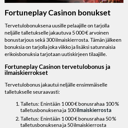
Fortuneplay Casinon bonukset
Tervetulobonuksena uusille pelaajille on tarjolla
neljälle talletukselle jakautuva 5 000 € arvoinen
bonustarjous sekä 300 ilmaiskierrosta. Tämän jälkeen
bonuksia on tarjolla joka viikko ja lisäksi satunnaisia
erikoisbonuksia tarjotaan uutiskirjeen tilaajille.
Fortuneplay Casinon tervetulobonus ja
ilmaiskierrokset
Tervetulobonus jakautui neljälle ensimmäiselle
talletukselle seuraavasti:
Talletus: Enintään 1 000 € bonusrahaa 100 %
talletusbonuksena ja 100
ilmaiskierrosta
Talletus: Enintään 1 000 € bonusrahaa 50 %
talletusbonuksena ja 50 ilmaiskierrosta