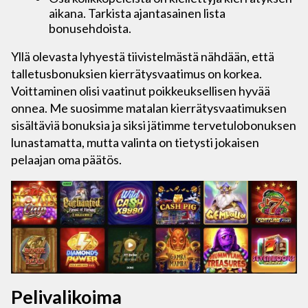
aikana. Tarkista ajantasainen lista
bonusehdoista.
Yllä olevasta lyhyestä tiivistelmästä nähdään, että
talletusbonuksien kierrätysvaatimus on korkea.
Voittaminen olisi vaatinut poikkeuksellisen hyvää
onnea. Me suosimme matalan kierrätysvaatimuksen
sisältäviä bonuksia ja siksi jätimme tervetulobonuksen
lunastamatta, mutta valinta on tietysti jokaisen
pelaajan oma päätös.
Pelivalikoima