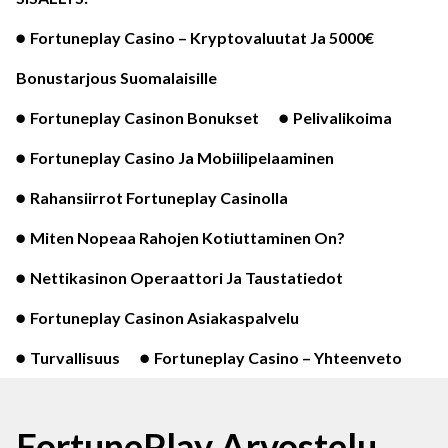
Fortuneplay Casino – Kryptovaluutat Ja 5000€
Bonustarjous Suomalaisille
Fortuneplay Casinon Bonukset
Pelivalikoima
Fortuneplay Casino Ja Mobiilipelaaminen
Rahansiirrot Fortuneplay Casinolla
Miten Nopeaa Rahojen Kotiuttaminen On?
Nettikasinon Operaattori Ja Taustatiedot
Fortuneplay Casinon Asiakaspalvelu
Turvallisuus
Fortuneplay Casino – Yhteenveto
FortunePlay Arvostelu