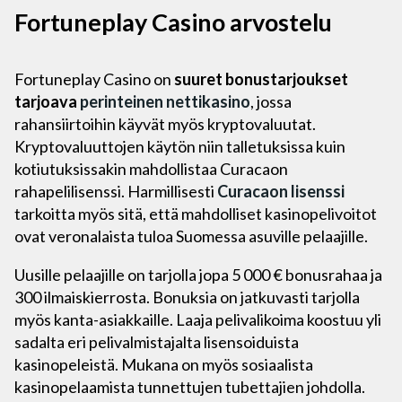
Fortuneplay Casino arvostelu
Fortuneplay Casino on
suuret bonustarjoukset
tarjoava
perinteinen nettikasino
, jossa
rahansiirtoihin käyvät myös kryptovaluutat.
Kryptovaluuttojen käytön niin talletuksissa kuin
kotiutuksissakin mahdollistaa Curacaon
rahapelilisenssi. Harmillisesti
Curacaon lisenssi
tarkoitta myös sitä, että mahdolliset kasinopelivoitot
ovat veronalaista tuloa Suomessa asuville pelaajille.
Uusille pelaajille on tarjolla jopa 5 000 € bonusrahaa ja
300 ilmaiskierrosta. Bonuksia on jatkuvasti tarjolla
myös kanta-asiakkaille. Laaja pelivalikoima koostuu yli
sadalta eri pelivalmistajalta lisensoiduista
kasinopeleistä. Mukana on myös sosiaalista
kasinopelaamista tunnettujen tubettajien johdolla.