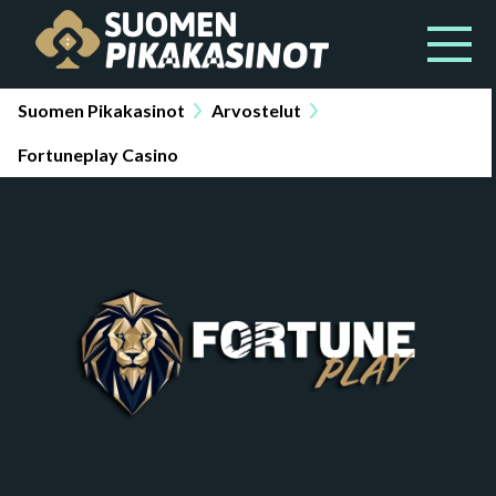
Suomen Pikakasinot
Arvostelut
Fortuneplay Casino