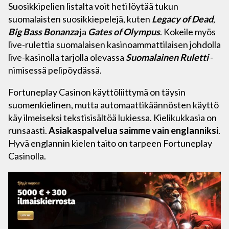
Suosikkipelien listalta voit heti löytää tukun
suomalaisten suosikkiepelejä, kuten
Legacy of Dead
,
Big Bass Bonanza
ja
Gates of Olympus
. Kokeile myös
live-rulettia suomalaisen kasinoammattilaisen johdolla
live-kasinolla tarjolla olevassa
Suomalainen Ruletti
-
nimisessä pelipöydässä.
Fortuneplay Casinon käyttöliittymä on täysin
suomenkielinen, mutta automaattikäännösten käyttö
käy ilmeiseksi tekstisisältöä lukiessa. Kielikukkasia on
runsaasti.
Asiakaspalvelua saimme vain englanniksi
.
Hyvä englannin kielen taito on tarpeen Fortuneplay
Casinolla.