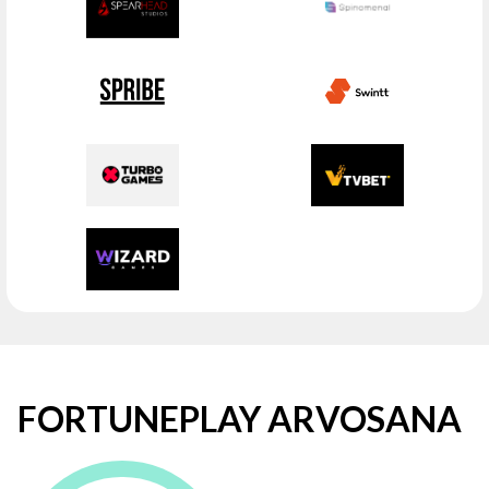
FORTUNEPLAY ARVOSANA