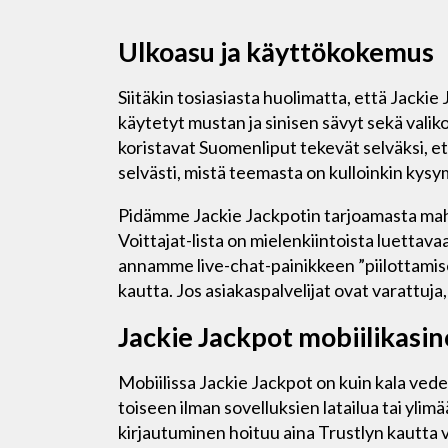
Ulkoasu ja käyttökokemus
Siitäkin tosiasiasta huolimatta, että Jackie
käytetyt mustan ja sinisen sävyt sekä valiko
koristavat Suomenliput tekevät selväksi, e
selvästi, mistä teemasta on kulloinkin kysym
Pidämme Jackie Jackpotin tarjoamasta ma
Voittajat-lista on mielenkiintoista luettava
annamme live-chat-painikkeen ”piilottamises
kautta. Jos asiakaspalvelijat ovat varattuja
Jackie Jackpot mobiilikasin
Mobiilissa Jackie Jackpot on kuin kala ved
toiseen ilman sovelluksien latailua tai ylim
kirjautuminen hoituu aina Trustlyn kautta 