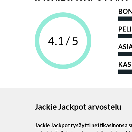
BON
PEL
4.1 / 5
ASI
KAS
Jackie Jackpot arvostelu
Jackie Jackpot rysäytti nettikasinonsa s