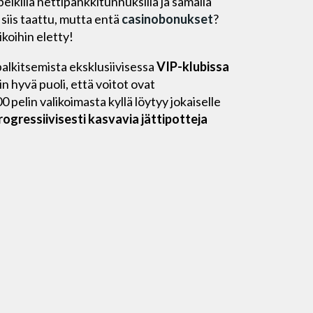
elkillä nettipankkitunnuksilla ja samalla
siis taattu, mutta entä
casinobonukset
?
ikoihin eletty!
palkitsemista eksklusiivisessa
VIP-klubissa
n hyvä puoli, että voitot ovat
 300 pelin valikoimasta kyllä löytyy jokaiselle
rogressiivisesti kasvavia jättipotteja