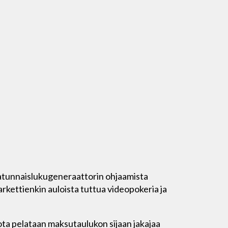
 Satunnaislukugeneraattorin ohjaamista
kettienkin auloista tuttua videopokeria ja
jota pelataan maksutaulukon sijaan jakajaa