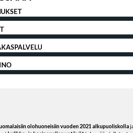
UKSET
IT
AKASPALVELU
INO
uomalaisiin olohuoneisiin vuoden 2021 alkupuoliskolla
j