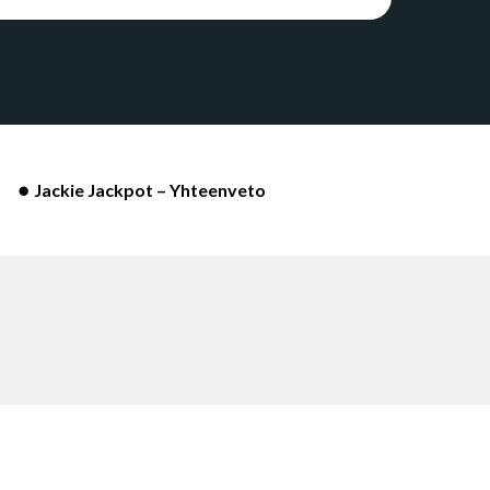
Jackie Jackpot – Yhteenveto