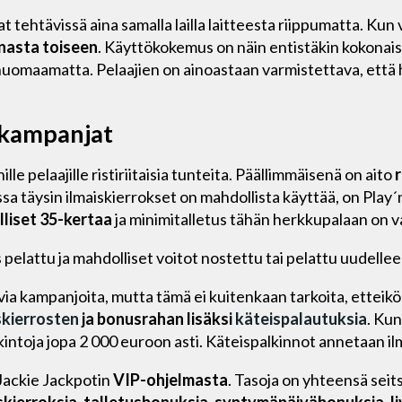
t tehtävissä aina samalla lailla laitteesta riippumatta. Kun 
unasta toiseen
. Käyttökokemus on näin entistäkin kokonais
omaamatta. Pelaajien on ainoastaan varmistettava, että 
 kampanjat
e pelaajille ristiriitaisia tunteita. Päällimmäisenä on aito
r
jossa täysin ilmaiskierrokset on mahdollista käyttää, on Play
liset 35-kertaa
ja minimitalletus tähän herkkupalaan on v
 pelattu ja mahdolliset voitot nostettu tai pelattu uudellee
ia kampanjoita, mutta tämä ei kuitenkaan tarkoita, etteikö ni
skierrosten
ja bonusrahan lisäksi
käteispalautuksia
. Kun
alkintoja jopa 2 000 euroon asti. Käteispalkinnot annetaan i
Jackie Jackpotin
VIP-ohjelmasta
. Tasoja on yhteensä sei