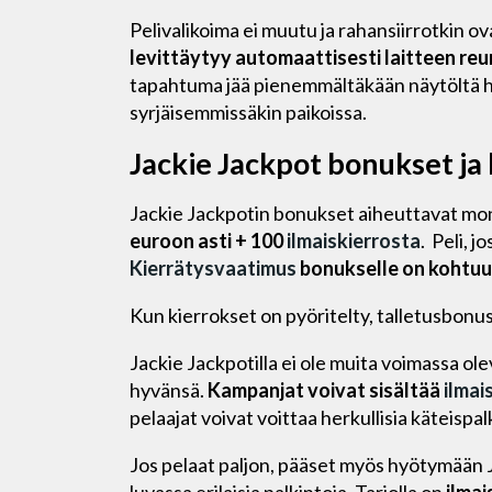
Pelivalikoima ei muutu ja rahansiirrotkin ova
levittäytyy automaattisesti laitteen re
tapahtuma jää pienemmältäkään näytöltä hu
syrjäisemmissäkin paikoissa.
Jackie Jackpot bonukset ja
Jackie Jackpotin bonukset aiheuttavat monill
euroon asti + 100
ilmaiskierrosta
. Peli, 
Kierrätysvaatimus
bonukselle on kohtuul
Kun kierrokset on pyöritelty, talletusbonus
Jackie Jackpotilla ei ole muita voimassa olev
hyvänsä.
Kampanjat voivat sisältää
ilmai
pelaajat voivat voittaa herkullisia käteisp
Jos pelaat paljon, pääset myös hyötymään 