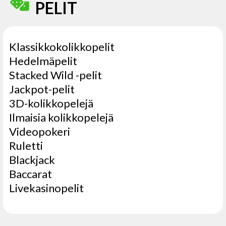
PELIT
Klassikkokolikkopelit
Hedelmäpelit
Stacked Wild -pelit
Jackpot-pelit
3D-kolikkopelejä
Ilmaisia kolikkopelejä
Videopokeri
Ruletti
Blackjack
Baccarat
Livekasinopelit