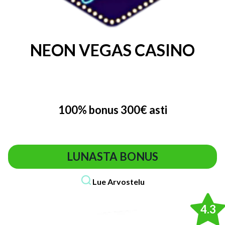
NEON VEGAS CASINO
100% bonus 300€ asti
LUNASTA BONUS
Lue Arvostelu
4.3