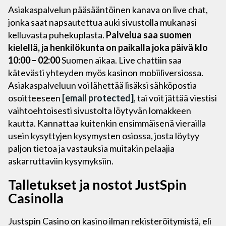
Asiakaspalvelun pääsääntöinen kanava on live chat,
jonka saat napsautettua auki sivustolla mukanasi
kelluvasta puhekuplasta.
Palvelua saa suomen
kielellä, ja henkilökunta on paikalla joka päivä klo
10:00 – 02:00
Suomen aikaa. Live chattiin saa
kätevästi yhteyden myös kasinon mobiiliversiossa.
Asiakaspalveluun voi lähettää lisäksi sähköpostia
osoitteeseen
[email protected]
, tai voit jättää viestisi
vaihtoehtoisesti sivustolta löytyvän lomakkeen
kautta. Kannattaa kuitenkin ensimmäisenä vierailla
usein kysyttyjen kysymysten osiossa, josta löytyy
paljon tietoa ja vastauksia muitakin pelaajia
askarruttaviin kysymyksiin.
Talletukset ja nostot JustSpin
Casinolla
Justspin Casino on kasino ilman rekisteröitymistä, eli