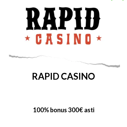
RAPID CASINO
100% bonus 300€ asti