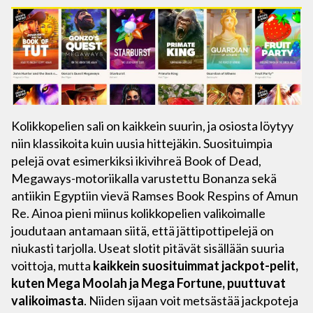
Kolikkopelien sali on kaikkein suurin, ja osiosta löytyy
niin klassikoita kuin uusia hittejäkin. Suosituimpia
pelejä ovat esimerkiksi ikivihreä Book of Dead,
Megaways-motoriikalla varustettu Bonanza sekä
antiikin Egyptiin vievä Ramses Book Respins of Amun
Re. Ainoa pieni miinus kolikkopelien valikoimalle
joudutaan antamaan siitä, että jättipottipelejä on
niukasti tarjolla. Useat slotit pitävät sisällään suuria
voittoja, mutta
kaikkein suosituimmat jackpot-pelit,
kuten Mega Moolah ja Mega Fortune, puuttuvat
valikoimasta
. Niiden sijaan voit metsästää jackpoteja