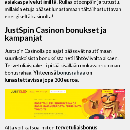
asiakaspalvelutiimiltä
. Rullaa eteenpäin ja tutustu,
millaisia etuja pääset lunastamaan tältä ihastuttavan
energiseltä kasinolta!
JustSpin Casinon bonukset ja
kampanjat
Justspin Casinolla pelaajat pääsevät nauttimaan
suurikokoisista bonuksista heti lähtöviivalta alkaen.
Tervetuliaispaketti pitää sisällään mukavan summan
bonusrahaa.
Yhteensä
bonusrahaa
on
lunastettavissa jopa 300 euroa
.
Alta voit katsoa, miten
tervetuliaisbonus