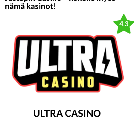
nämä kasinot!
4.3
ULTRA CASINO