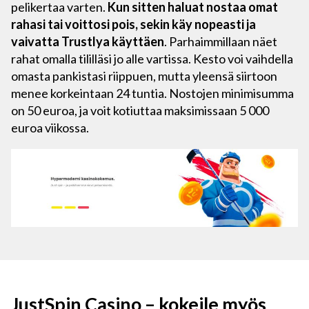
pelikertaa varten.
Kun sitten haluat nostaa omat
rahasi tai voittosi pois, sekin käy nopeasti ja
vaivatta Trustlya käyttäen
. Parhaimmillaan näet
rahat omalla tililläsi jo alle vartissa. Kesto voi vaihdella
omasta pankistasi riippuen, mutta yleensä siirtoon
menee korkeintaan 24 tuntia. Nostojen minimisumma
on 50 euroa, ja voit kotiuttaa maksimissaan 5 000
euroa viikossa.
JustSpin Casino – kokeile myös