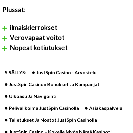
Plussat:
ilmaiskierrokset
Verovapaat voitot
Nopeat kotiutukset
SISÄLLYS:
JustSpin Casino - Arvostelu
JustSpin Casinon Bonukset Ja Kampanjat
Ulkoasu Ja Navigointi
Pelivalikoima JustSpin Casinolla
Asiakaspalvelu
Talletukset Ja Nostot JustSpin Casinolla
JustSpin Casino – Kokeile Myös Nämä Kasinot!