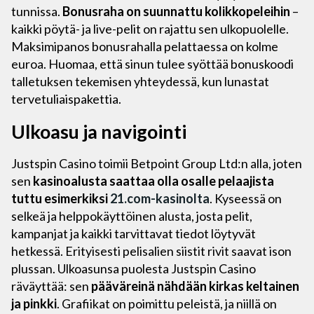
tunnissa.
Bonusraha on suunnattu kolikkopeleihin
–
kaikki pöytä- ja live-pelit on rajattu sen ulkopuolelle.
Maksimipanos bonusrahalla pelattaessa on kolme
euroa. Huomaa, että sinun tulee syöttää bonuskoodi
talletuksen tekemisen yhteydessä, kun lunastat
tervetuliaispakettia.
Ulkoasu ja navigointi
Justspin Casino toimii Betpoint Group Ltd:n alla, joten
sen
kasinoalusta saattaa olla osalle pelaajista
tuttu esimerkiksi
21.com-kasinolta
. Kyseessä on
selkeä ja helppokäyttöinen alusta, josta pelit,
kampanjat ja kaikki tarvittavat tiedot löytyvät
hetkessä. Erityisesti pelisalien siistit rivit saavat ison
plussan. Ulkoasunsa puolesta Justspin Casino
räväyttää: sen
pääväreinä nähdään kirkas keltainen
ja pinkki
. Grafiikat on poimittu peleistä, ja niillä on