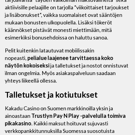
aktiivisille pelaajille on tarjolla ”viikoittaiset tarjoukset
ja lisäbonukset”, vaikka suomalaiset ovat sääntöjen
mukaan bonusten ulkopuolella. Lisäksi tökeröt
käännökset pistävät monesti miettimään, mitä
esimerkiksi bonusehdoissa on haluttu sanoa.
Pelit kuitenkin latautuvat mobiilissakin
nopeasti,
pelialue laajenee tarvittaessa koko
näytön kokoiseksi
ja talletukset ja nostot onnistuvat
ilman ongelmia. Myös asiakaspalveluun saadaan
yhteys liikeellä ollessa.
Talletukset ja kotiutukset
Kakadu Casino on Suomen markkinoilla yksin ja
ainoastaan
Trustlyn Pay N Play -palvelulla toimiva
pikakasino
. Kaikki maksut hoituvat sujuvasti
verkkopankkitunnuksilla Suomessa suosotuista