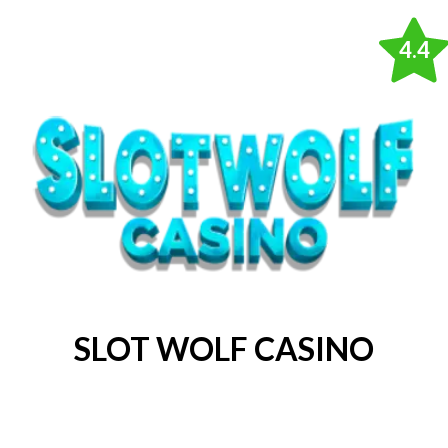
4.4
SLOT WOLF CASINO