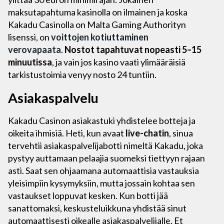
maksutapahtuma kasinolla on ilmainen ja koska
Kakadu Casinolla on Malta Gaming Authorityn
lisenssi, on
voittojen kotiuttaminen
verovapaata
.
Nostot tapahtuvat nopeasti 5–15
minuutissa
, ja vain jos kasino vaati ylimääräisiä
tarkistustoimia venyy nosto 24 tuntiin.
Asiakaspalvelu
Kakadu Casinon asiakastuki yhdistelee botteja ja
oikeita ihmisiä. Heti, kun avaat
live-chatin
, sinua
tervehtii asiakaspalvelijabotti nimeltä Kakadu, joka
pystyy auttamaan pelaajia suomeksi tiettyyn rajaan
asti. Saat sen ohjaamana automaattisia vastauksia
yleisimpiin kysymyksiin, mutta jossain kohtaa sen
vastaukset loppuvat kesken. Kun botti jää
sanattomaksi, keskusteluikkuna yhdistää sinut
automaattisesti oikealle asiakaspalvelijalle. Et