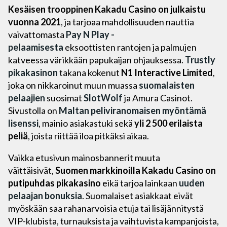
Kesäisen trooppinen Kakadu Casino on julkaistu
vuonna 2021
, ja tarjoaa mahdollisuuden nauttia
vaivattomasta
Pay N Play -
pelaamisesta
eksoottisten rantojen ja palmujen
katveessa värikkään papukaijan ohjauksessa.
Trustly
pikakasinon
takana kokenut
N1 Interactive Limited
,
joka on nikkaroinut muun muassa
suomalaisten
pelaajien
suosimat
SlotWolf
ja Amura Casinot.
Sivustolla on
Maltan peliviranomaisen myöntämä
lisenssi
, mainio asiakastuki sekä
yli 2 500 erilaista
peliä
, joista riittää iloa pitkäksi aikaa.
Vaikka etusivun mainosbannerit muuta
väittäisivät,
Suomen markkinoilla Kakadu Casino on
putipuhdas pikakasino
eikä tarjoa lainkaan
uuden
pelaajan bonuksia
. Suomalaiset asiakkaat eivät
myöskään saa rahanarvoisia etuja tai lisäjännitystä
VIP-klubista, turnauksista ja vaihtuvista kampanjoista,