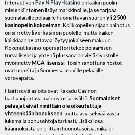
Interactiven
Pay N Play -kasino
on kaikin puolin
mielenkiintoinen lisäys markkinoille, ja se tarjoaa
suomalaisille pelaajille huomattavan suuren
yli 2 500
kasinopelin kokoelman
. Kolikkopelien sijaan painotus
on siirretty
live-kasinon
puolelle, mutta kaiken
kaikkiaan pelattavaa löytyy jokaiseen makuun.
Kokenut kasino-operaattori tekee pelaamisen
turvalliseksi ja yhtenä plussana on vielä sivustolle
myönnetty
MGA-lisenssi
. Toisin sanottuna nostot
ovat nopeita ja Suomessa asuville pelaajille
verovapaita.
Häiritseviä asioita ovat Kakadu Casinon
harhaanjohtava mainostus ja sisältö.
Suomalaiset
pelaajat eivät nimittäin ole oikeutettuja
yhteenkään bonukseen
, mutta asia selviää vasta
lukemalla bonusehtoja tarkasti. Lisäksi osa
käännöksistä on erittäin huonotasoisia, mikä ei