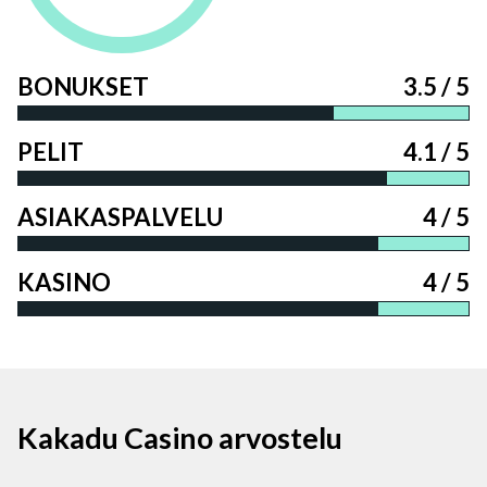
BONUKSET
3.5 / 5
PELIT
4.1 / 5
ASIAKASPALVELU
4 / 5
KASINO
4 / 5
Kakadu Casino arvostelu