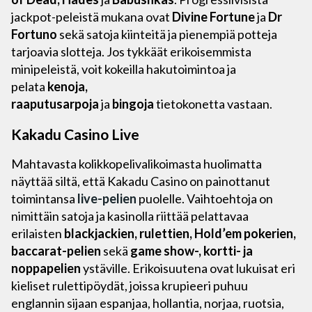
jackpot-peleistä mukana ovat
Divine Fortune
ja
Dr
Fortuno
sekä satoja kiinteitä ja pienempiä potteja
tarjoavia slotteja. Jos tykkäät erikoisemmista
minipeleistä, voit kokeilla hakutoimintoa ja
pelata
kenoja,
raaputusarpoja
ja
bingoja
tietokonetta vastaan.
Kakadu Casino Live
Mahtavasta kolikkopelivalikoimasta huolimatta
näyttää siltä, että Kakadu Casino on painottanut
toimintansa
live-pelien
puolelle. Vaihtoehtoja on
nimittäin satoja ja kasinolla riittää pelattavaa
erilaisten
blackjackien, rulettien, Hold’em pokerien,
baccarat-pelien
sekä
game show-, kortti- ja
noppapelien
ystäville. Erikoisuutena ovat lukuisat eri
kieliset rulettipöydät, joissa krupieeri puhuu
englannin sijaan espanjaa, hollantia, norjaa, ruotsia,