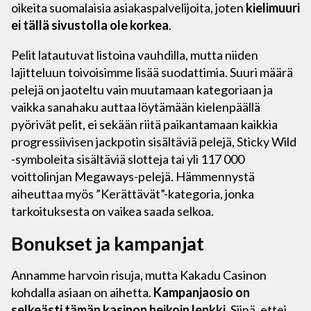
oikeita suomalaisia asiakaspalvelijoita, joten
kielimuuri
ei tällä sivustolla ole korkea
.
Pelit latautuvat listoina vauhdilla, mutta niiden
lajitteluun toivoisimme lisää suodattimia. Suuri määrä
pelejä on jaoteltu vain muutamaan kategoriaan ja
vaikka sanahaku auttaa löytämään kielenpäällä
pyörivät pelit, ei sekään riitä paikantamaan kaikkia
progressiivisen jackpotin sisältäviä pelejä, Sticky Wild
-symboleita sisältäviä slotteja tai yli 117 000
voittolinjan Megaways-pelejä. Hämmennystä
aiheuttaa myös ”Kerättävät”-kategoria, jonka
tarkoituksesta on vaikea saada selkoa.
Bonukset ja kampanjat
Annamme harvoin risuja, mutta Kakadu Casinon
kohdalla asiaan on aihetta.
Kampanjaosio on
selkeästi tämän kasinon heikoin lenkki
. Siinä, ettei