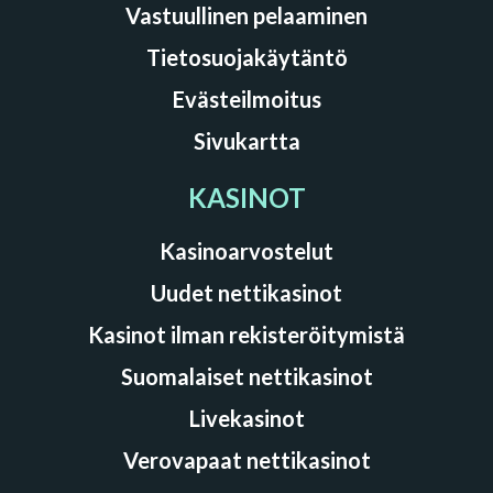
Vastuullinen pelaaminen
Tietosuojakäytäntö
Evästeilmoitus
Sivukartta
KASINOT
Kasinoarvostelut
Uudet nettikasinot
Kasinot ilman rekisteröitymistä
Suomalaiset nettikasinot
Livekasinot
Verovapaat nettikasinot