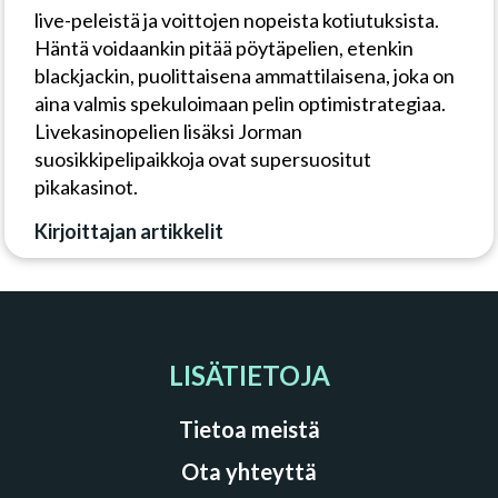
live-peleistä ja voittojen nopeista kotiutuksista.
Häntä voidaankin pitää pöytäpelien, etenkin
blackjackin, puolittaisena ammattilaisena, joka on
aina valmis spekuloimaan pelin optimistrategiaa.
Livekasinopelien lisäksi Jorman
suosikkipelipaikkoja ovat supersuositut
pikakasinot.
Kirjoittajan artikkelit
LISÄTIETOJA
Tietoa meistä
Ota yhteyttä