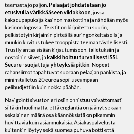
teemasta jo paljon.
Pelaajat johdatetaan jo
etusivulla värikkääseen viidakkoon
, jossa
kakadupapukaija kasinon maskottina ja nähdään myös
kasinon logossa. Tekstit on kirjoitettu suurin,
pelkistetyin kirjaimin pirteällä auringonkeltaisella ja
muukin kuvitus tukee trooppista teemaa täydellisesti.
Trustly antaa sisään kirjautumiseen, talletuksiin ja
nostoihin siivet, ja
kaikki hoituu turvallisesti SSL
Secure -suojattuja yhteyksiä pitkin
. Nopeat
rahansiirrot tapahtuvat suoraan pelaajan pankista, ja
minimitalletus 20 euroa sopii useampaan
pelibudjettiin kuin nokka päähän.
Navigointi sivuston eri osiin onnistuu vaivattomasti
siitäkin huolimatta, että englantia on jäänyt sekaan
sekalainen määrä osa käännöksistä on pikemmin
huvittavia kuin asianmukaisia. Asiakaspalvelusta
kuitenkin löytyy sekä suomea puhuva botti että