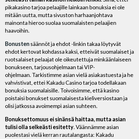
pikakasino tarjoa pelaajille lainkaan bonuksia ei ole
mitään uutta, mutta sivuston harhaanjohtava
mainonta hieroo suolaa suomalaisten pelaajien
haavoihin.
Bonusten
säännöt ja ehdot -linkin takaa löytyvät
ehdot kertovat kohdassa kaksi, etteivät suomalaiset ja
ruotsalaiset pelaajat ole oikeutettuja minkäänlaiseen
bonukseen, tarjousohjelmaan tai VIP-
ohjelmaan. Tarkistimme asian vielä asiakastuesta ja he
vahvistivat, ettei Kakadu Casino tarjoa todellakaan
bonuksia suomalaisille. Toivoisimme, että kasino
poistaisi bonukset suomalaisesta kieliversiostaan ja
olisi jatkossa avoimempi asian suhteen.
Bonuksettomuus ei sinänsä haittaa, mutta asian
tulisi olla selkeästi esitetty
. Väännämme asian
puolestasi vielä kerran rautalangasta: Kakadu