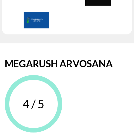
MEGARUSH ARVOSANA
4 / 5