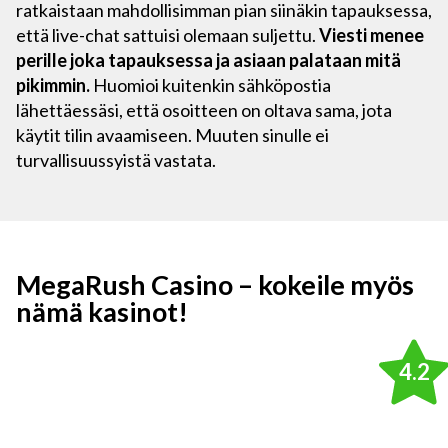
ratkaistaan mahdollisimman pian siinäkin tapauksessa,
että live-chat sattuisi olemaan suljettu.
Viesti menee
perille joka tapauksessa ja asiaan palataan mitä
pikimmin.
Huomioi kuitenkin sähköpostia
lähettäessäsi, että osoitteen on oltava sama, jota
käytit tilin avaamiseen. Muuten sinulle ei
turvallisuussyistä vastata.
MegaRush Casino – kokeile myös
nämä kasinot!
4.2