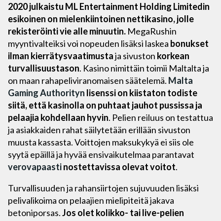
2020 julkaistu ML Entertainment Holding Limitedin
esikoinen on mielenkiintoinen nettikasino, jolle
rekisteröinti vie alle minuutin.
MegaRushin
myyntivalteiksi voi nopeuden lisäksi laskea
bonukset
ilman kierrätysvaatimusta
ja sivuston
korkean
turvallisuustason
. Kasino nimittäin toimii Maltalta ja
on maan rahapeliviranomaisen säätelemä.
Malta
Gaming Authorityn
lisenssi on kiistaton todiste
siitä, että kasinolla on puhtaat jauhot pussissa ja
pelaajia kohdellaan hyvin
. Pelien reiluus on testattua
ja asiakkaiden rahat säilytetään erillään sivuston
muusta kassasta. Voittojen maksukykyä ei siis ole
syytä epäillä ja hyvää ensivaikutelmaa parantavat
verovapaasti
nostettavissa olevat voitot
.
Turvallisuuden ja rahansiirtojen sujuvuuden lisäksi
pelivalikoima on pelaajien mielipiteitä jakava
betoniporsas.
Jos olet kolikko- tai live-pelien