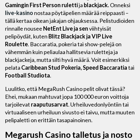
Gamingin First Person ruletti
ja
blackjack.
Onneksi
live-kasino
nostaa pöytäpelien määrää reippaasti –
tällä kertaa oikean jakajan ohjauksessa. Pelistudioiden
rinnalle nousee
NetEnt Live ja sen
viihtyisät
pelipöydät, kuten
Blitz Blackjack ja VIP Live
Roulette
. Baccaratia, pokeria tai show-pelejä on
vähemmän kuin peliaulaa hallitsevia ruletteja ja
blackjackeja, mutta silti hyvä määrä. Voit esimerkiksi
pelata
Caribbean Stud Pokeria, Speed Baccaratia
tai
Football Studiota
.
Luulitko, että MegaRush Casino pelit olivat tässä?
Ehei, mukaan mahtuvat jopa 100 000 euron voittoja
tarjoilevat
raaputusarvat
. Urheiluvedonlyöntiin tai
virtuaaliseen urheiluun sivusto ei taivu, mutta muuten
pelipaletti on erittäin tasapainoinen.
Megarush Casino talletus ja nosto