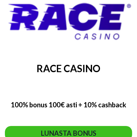
RACE CASINO
100% bonus 100€ asti + 10% cashback
LUNASTA BONUS