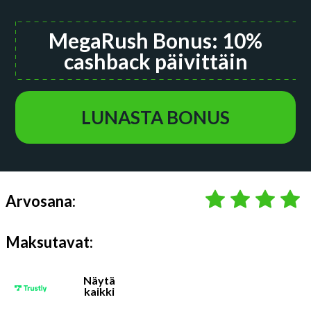
MegaRush Bonus: 10%
cashback päivittäin
LUNASTA BONUS
Arvosana:
Maksutavat:
Näytä
kaikki