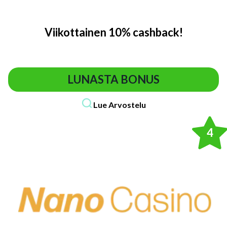
Viikottainen 10% cashback!
LUNASTA BONUS
Lue Arvostelu
4