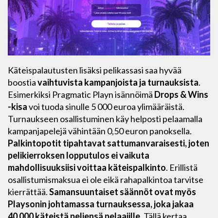
Käteispalautusten lisäksi pelikassasi saa hyvää
boostia
vaihtuvista kampanjoista ja turnauksista
.
Esimerkiksi Pragmatic Playn isännöimä
Drops & Wins
-kisa
voi tuoda sinulle 5 000 euroa ylimääräistä.
Turnaukseen osallistuminen käy helposti pelaamalla
kampanjapelejä vähintään 0,50 euron panoksella.
Palkintopotit tipahtavat sattumanvaraisesti, joten
pelikierroksen lopputulos ei vaikuta
mahdollisuuksiisi voittaa käteispalkinto
. Erillistä
osallistumismaksua ei ole eikä rahapalkintoa tarvitse
kierrättää.
Samansuuntaiset säännöt ovat myös
Playsonin johtamassa turnauksessa, joka jakaa
40 000 käteistä peliensä pelaajille.
Tällä kertaa