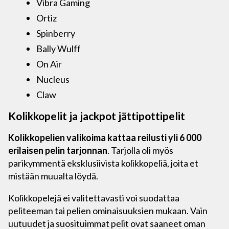
Vibra Gaming
Ortiz
Spinberry
Bally Wulff
On Air
Nucleus
Claw
Kolikkopelit ja jackpot jättipottipelit
Kolikkopelien valikoima kattaa reilusti yli 6 000
erilaisen pelin tarjonnan
. Tarjolla oli myös
parikymmentä eksklusiivista kolikkopeliä, joita et
mistään muualta löydä.
Kolikkopelejä ei valitettavasti voi suodattaa
peliteeman tai pelien ominaisuuksien mukaan. Vain
uutuudet ja suosituimmat pelit ovat saaneet oman