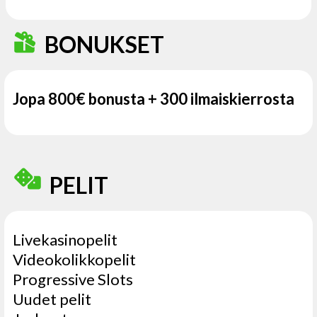
BONUKSET
Jopa 800€ bonusta + 300 ilmaiskierrosta
PELIT
Livekasinopelit
Videokolikkopelit
Progressive Slots
Uudet pelit