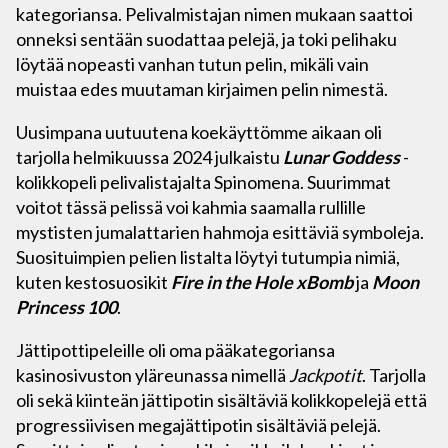
kategoriansa. Pelivalmistajan nimen mukaan saattoi
onneksi sentään suodattaa pelejä, ja toki pelihaku
löytää nopeasti vanhan tutun pelin, mikäli vain
muistaa edes muutaman kirjaimen pelin nimestä.
Uusimpana uutuutena koekäyttömme aikaan oli
tarjolla helmikuussa 2024 julkaistu
Lunar Goddess
-
kolikkopeli pelivalistajalta Spinomena. Suurimmat
voitot tässä pelissä voi kahmia saamalla rullille
mystisten jumalattarien hahmoja esittäviä symboleja.
Suosituimpien pelien listalta löytyi tutumpia nimiä,
kuten kestosuosikit
Fire in the Hole xBomb
ja
Moon
Princess 100
.
Jättipottipeleille oli oma pääkategoriansa
kasinosivuston yläreunassa nimellä
Jackpotit
. Tarjolla
oli sekä kiinteän jättipotin sisältäviä kolikkopelejä että
progressiivisen megajättipotin sisältäviä pelejä.