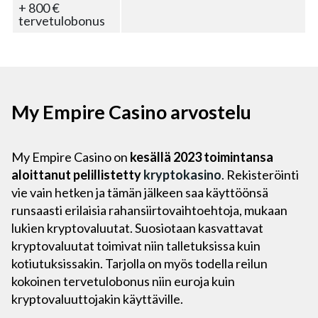
+ 800 €
tervetulobonus
My Empire Casino arvostelu
My Empire Casino on
kesällä 2023 toimintansa
aloittanut pelillistetty
kryptokasino
. Rekisteröinti
vie vain hetken ja tämän jälkeen saa käyttöönsä
runsaasti erilaisia rahansiirtovaihtoehtoja, mukaan
lukien kryptovaluutat. Suosiotaan kasvattavat
kryptovaluutat toimivat niin talletuksissa kuin
kotiutuksissakin. Tarjolla on myös todella reilun
kokoinen tervetulobonus niin euroja kuin
kryptovaluuttojakin käyttäville.