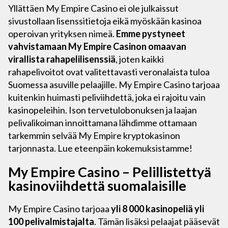
Yllättäen My Empire Casino ei ole julkaissut
sivustollaan lisenssitietoja eikä myöskään kasinoa
operoivan yrityksen nimeä.
Emme pystyneet
vahvistamaan My Empire Casinon omaavan
virallista rahapelilisenssiä
, joten kaikki
rahapelivoitot ovat valitettavasti veronalaista tuloa
Suomessa asuville pelaajille. My Empire Casino tarjoaa
kuitenkin huimasti peliviihdettä, joka ei rajoitu vain
kasinopeleihin. Ison tervetulobonuksen ja laajan
pelivalikoiman innoittamana lähdimme ottamaan
tarkemmin selvää My Empire kryptokasinon
tarjonnasta. Lue eteenpäin kokemuksistamme!
My Empire Casino – Pelillistettyä
kasinoviihdettä suomalaisille
My Empire Casino tarjoaa
yli 8 000 kasinopeliä yli
100 pelivalmistajalta
. Tämän lisäksi pelaajat pääsevät