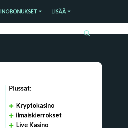
SINOBONUKSET
LISÄÄ
Plussat:
Kryptokasino
ilmaiskierrokset
Live Kasino