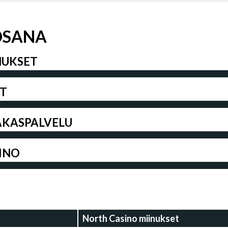
OSANA
UKSET
IT
AKASPALVELU
INO
North Casino miinukset