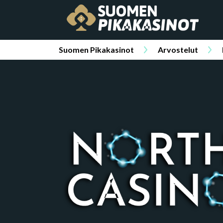
Suomen Pikakasinot
Arvostelut