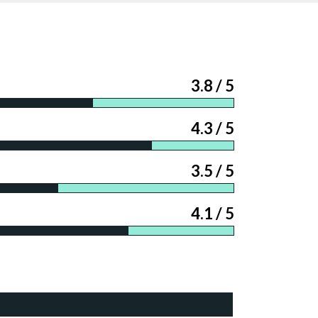
3.8 / 5
4.3 / 5
3.5 / 5
4.1 / 5