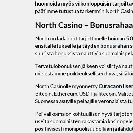
huomioida myös viikonloppuisin tarjoilt
päätimme tutustua tarkemmin North Casin
North Casino – Bonusrahaa j
North on ladannut tarjottimelle huiman 5 0
ensitalletukselle ja täyden
bonusrahan
s
suurista bonuksista nauttivia suomalaispel
Tervetulobonuksen jälkeen voi siirtyä nautti
mielestämme poikkeuksellisen hyvä, sillä k
North Casinolle myönnetty
Curacaon lise
Bitcoin, Ethereum, USDT ja litecoin. Valitet
Suomessa asuville pelaajille veronalaista tu
Pelivalikoima on kohtuullisen hyvä tarjoten s
useita suomalaisten rakastamia kasinopele
positiivisesti monipuolisuudellaan ja ilah