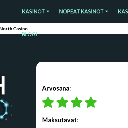
KASINOT
NOPEAT KASINOT
KA
North Casino
BLOGI
Arvosana:
Maksutavat: