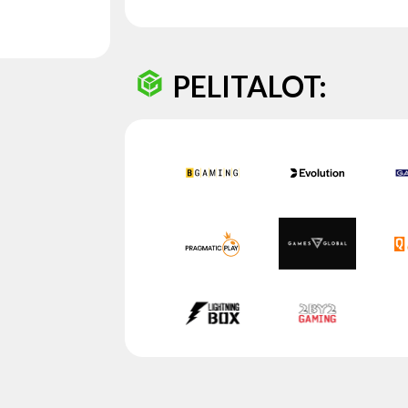
PELITALOT: