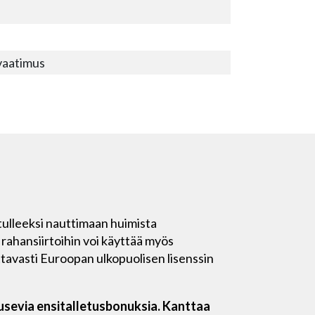
svaatimus
tulleeksi nauttimaan huimista
a rahansiirtoihin voi käyttää myös
ttavasti Euroopan ulkopuolisen lisenssin
ousevia ensitalletusbonuksia. Kanttaa