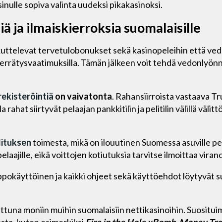
nulle sopiva valinta uudeksi pikakasinoksi.
 ja ilmaiskierroksia suomalaisille
ukuttelevat tervetulobonukset sekä kasinopeleihin että ved
 kierrätysvaatimuksilla. Tämän jälkeen voit tehdä vedonlyön
rekisteröintiä
on vaivatonta
. Rahansiirroista vastaava Tr
rahat siirtyvät pelaajan pankkitilin ja pelitilin välillä väli
llituksen
toimesta, mikä on ilouutinen Suomessa asuville pela
aajille, eikä voittojen kotiutuksia tarvitse ilmoittaa virano
pokäyttöinen ja kaikki ohjeet sekä käyttöehdot löytyvät s
una moniin muihin suomalaisiin nettikasinoihin. Suosituimm