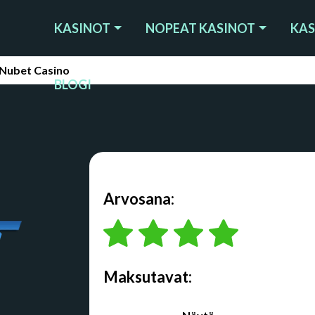
KASINOT
NOPEAT KASINOT
KA
Nubet Casino
BLOGI
Arvosana:
Maksutavat: