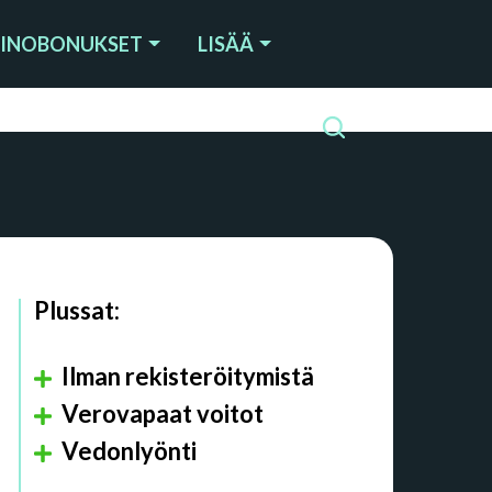
SINOBONUKSET
LISÄÄ
Plussat:
Ilman rekisteröitymistä
Verovapaat voitot
Vedonlyönti