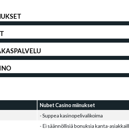
UKSET
IT
AKASPALVELU
INO
Nubet Casino miinukset
- Suppea kasinopelivalikoima
- Ei säännöllisiä bonuksia kanta-asiakkail