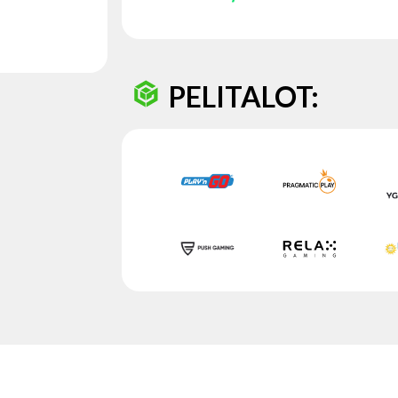
PELITALOT: