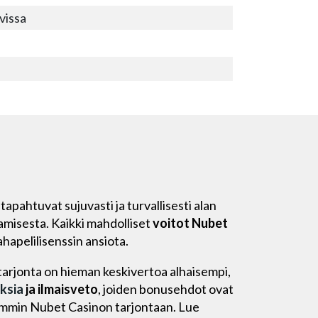
vissa
 tapahtuvat sujuvasti ja turvallisesti alan
amisesta. Kaikki mahdolliset
voitot Nubet
ahapelilisenssin ansiota.
tarjonta on hieman keskivertoa alhaisempi,
oksia
ja ilmaisveto
, joiden bonusehdot ovat
kemmin Nubet Casinon tarjontaan. Lue