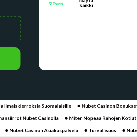
Näytä
kaikki
a Ilmaiskierroksia Suomalaisille
Nubet Casinon Bonukse
hansiirrot Nubet Casinolla
Miten Nopeaa Rahojen Kotiu
Nubet Casinon Asiakaspalvelu
Turvallisuus
Nube