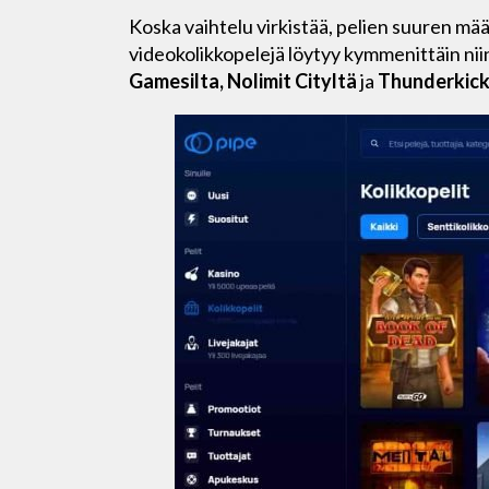
Koska vaihtelu virkistää, pelien suuren mää
videokolikkopelejä löytyy kymmenittäin ni
Gamesilta, Nolimit Cityltä
ja
Thunderkick