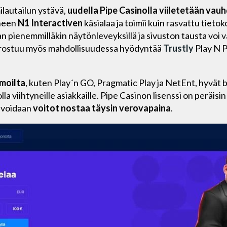
milautailun ystävä,
uudella Pipe Casinolla viiletetään vauh
neen
N1 Interactiven
käsialaa ja toimii kuin rasvattu tietok
ienemmilläkin näytönleveyksillä ja sivuston tausta voi vaih
orostuu myös mahdollisuudessa hyödyntää
Trustly
Play N P
rmoilta
, kuten Play´n GO, Pragmatic Play ja NetEnt, hyvät bo
a viihtyneille asiakkaille. Pipe Casinon lisenssi on peräisi
 voidaan
voitot nostaa täysin verovapaina
.