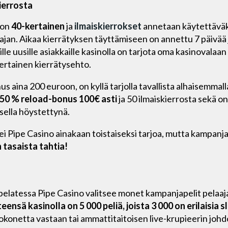
ierrosta
 on
40-kertainen
ja
ilmaiskierrokset
annetaan käytettäväk
 ajan. Aikaa kierrätyksen täyttämiseen on annettu 7 päivä
ille uusille asiakkaille kasinolla on tarjota oma kasinovalaa
ertainen kierrätysehto.
s aina 200 euroon, on kyllä tarjolla tavallista alhaisemmal
50 % reload-bonus 100€ asti
ja 50 ilmaiskierrosta sekä o
sella höystettynä.
ei Pipe Casino ainakaan toistaiseksi tarjoa, mutta kampanjat
n tasaista tahtia!
pelatessa Pipe Casino valitsee monet kampanjapelit pelaaja
eensä kasinolla on 5 000 peliä, joista 3 000 on erilaisia s
etokonetta vastaan tai ammattitaitoisen live-krupieerin johdo