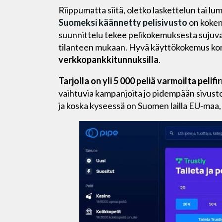
Riippumatta siitä, oletko laskettelun tai lu
Suomeksi käännetty pelisivusto
on koke
suunnittelu tekee pelikokemuksesta sujuvan p
tilanteen mukaan. Hyvä käyttökokemus k
verkkopankkitunnuksilla
.
Tarjolla on yli 5 000 peliä varmoilta pelifi
vaihtuvia kampanjoita jo pidempään sivustoll
ja koska kyseessä on Suomen lailla EU-maa,