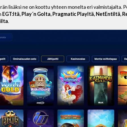
rän lisäksi ne on koottu yhteen monelta eri valmistajalta. 
in
EGT:ltä, Play´n Golta, Pragmatic Playltä, NetEntiltä, 
ilta
.