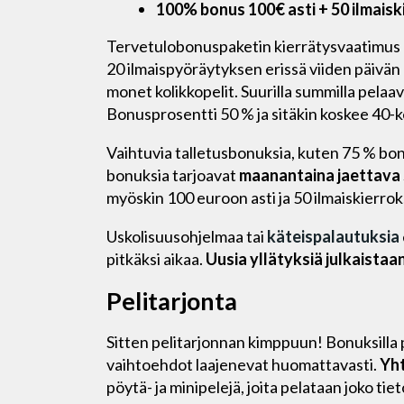
100% bonus 100€ asti + 50 ilmaisk
Tervetulobonuspaketin kierrätysvaatimus
20 ilmaispyöräytyksen erissä viiden päivän
monet kolikkopelit. Suurilla summilla pelaav
Bonusprosentti 50 % ja sitäkin koskee 40-k
Vaihtuvia talletusbonuksia, kuten 75 % bonu
bonuksia tarjoavat
maanantaina jaettava 
myöskin 100 euroon asti ja 50 ilmaiskierrok
Uskolisuusohjelmaa tai
käteispalautuksia
pitkäksi aikaa.
Uusia yllätyksiä julkaistaa
Pelitarjonta
Sitten pelitarjonnan kimppuun! Bonuksilla 
vaihtoehdot laajenevat huomattavasti.
Yht
pöytä- ja minipelejä, joita pelataan joko ti