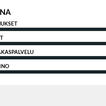
ANA
UKSET
IT
AKASPALVELU
INO