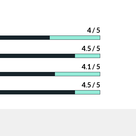
4 / 5
4.5 / 5
4.1 / 5
4.5 / 5