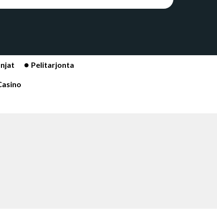
njat
Pelitarjonta
Casino