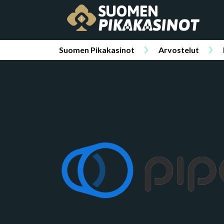
Suomen Pikakasinot
Arvostelut