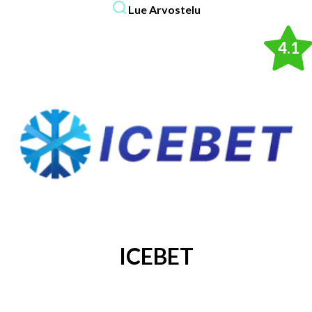
Lue Arvostelu
4.1
ICEBET