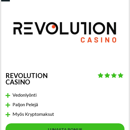
REVOLUTION
CASINO
Vedonlyönti
Paljon Pelejä
Myös Kryptomaksut
LUNASTA BONUS