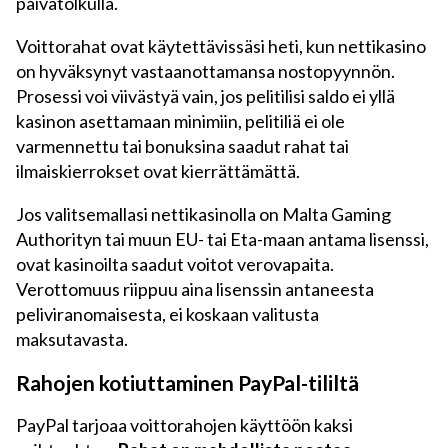
päivätolkulla.
Voittorahat ovat käytettävissäsi heti, kun nettikasino
on hyväksynyt vastaanottamansa nostopyynnön.
Prosessi voi viivästyä vain, jos pelitilisi saldo ei yllä
kasinon asettamaan minimiin, pelitiliä ei ole
varmennettu tai bonuksina saadut rahat tai
ilmaiskierrokset ovat kierrättämättä.
Jos valitsemallasi nettikasinolla on Malta Gaming
Authorityn tai muun EU- tai Eta-maan antama lisenssi,
ovat kasinoilta saadut voitot verovapaita.
Verottomuus riippuu aina lisenssin antaneesta
peliviranomaisesta, ei koskaan valitusta
maksutavasta.
Rahojen kotiuttaminen PayPal-tililtä
PayPal tarjoaa voittorahojen käyttöön kaksi