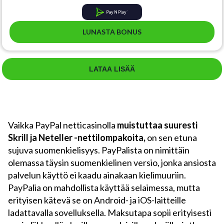
LUNASTA BONUS
LATAA LISÄÄ
Vaikka PayPal netticasinolla
muistuttaa suuresti
Skrill ja Neteller -nettilompakoita,
on sen etuna
sujuva suomenkielisyys. PayPalista on nimittäin
olemassa täysin suomenkielinen versio, jonka ansiosta
palvelun käyttö ei kaadu ainakaan kielimuuriin.
PayPalia on mahdollista käyttää selaimessa, mutta
erityisen kätevä se on Android- ja iOS-laitteille
ladattavalla sovelluksella. Maksutapa sopii erityisesti