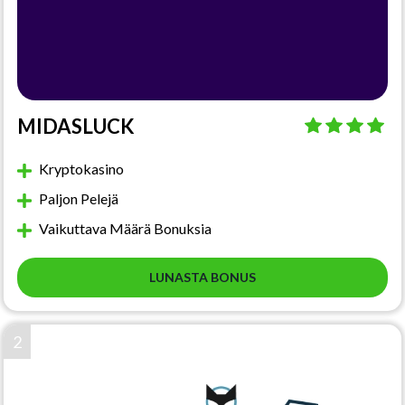
MIDASLUCK
Kryptokasino
Paljon Pelejä
Vaikuttava Määrä Bonuksia
LUNASTA BONUS