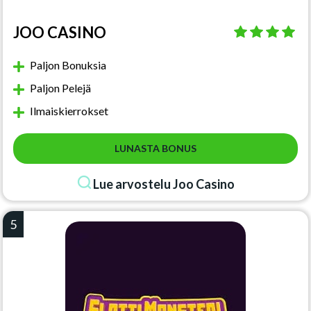
JOO CASINO
Paljon Bonuksia
Paljon Pelejä
Ilmaiskierrokset
LUNASTA BONUS
Lue arvostelu Joo Casino