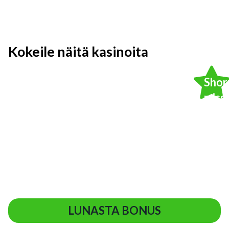
Kokeile näitä kasinoita
Shor
miss
oper
para
LUNASTA BONUS