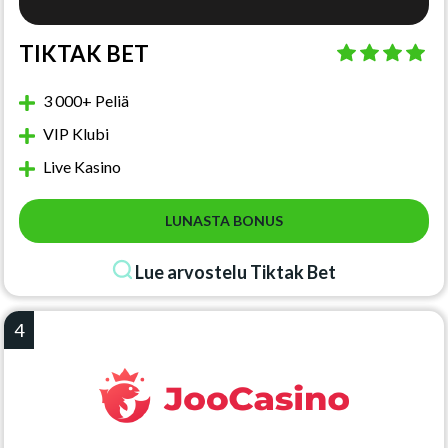
TIKTAK BET
3 000+ Peliä
VIP Klubi
Live Kasino
LUNASTA BONUS
Lue arvostelu Tiktak Bet