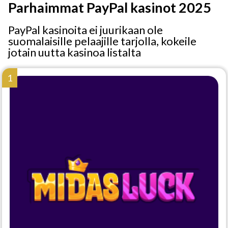
Parhaimmat PayPal kasinot 2025
PayPal kasinoita ei juurikaan ole
suomalaisille pelaajille tarjolla, kokeile
jotain uutta kasinoa listalta