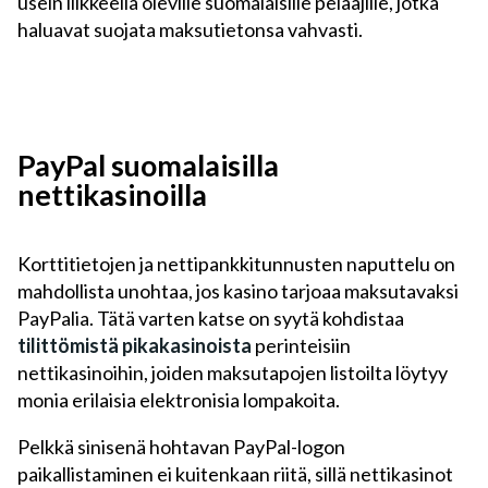
usein liikkeellä oleville suomalaisille pelaajille, jotka
haluavat suojata maksutietonsa vahvasti.
PayPal suomalaisilla
nettikasinoilla
Korttitietojen ja nettipankkitunnusten naputtelu on
mahdollista unohtaa, jos kasino tarjoaa maksutavaksi
PayPalia. Tätä varten katse on syytä kohdistaa
tilittömistä pikakasinoista
perinteisiin
nettikasinoihin, joiden maksutapojen listoilta löytyy
monia erilaisia elektronisia lompakoita.
Pelkkä sinisenä hohtavan PayPal-logon
paikallistaminen ei kuitenkaan riitä, sillä nettikasinot