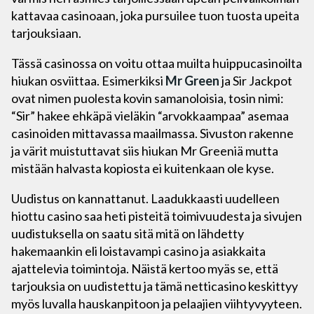
kattavaa casinoaan, joka pursuilee tuon tuosta upeita
tarjouksiaan.
Tässä casinossa on voitu ottaa muilta huippucasinoilta
hiukan osviittaa. Esimerkiksi
Mr Green
ja Sir Jackpot
ovat nimen puolesta kovin samanoloisia, tosin nimi:
“Sir” hakee ehkäpä vieläkin “arvokkaampaa” asemaa
casinoiden mittavassa maailmassa. Sivuston rakenne
ja värit muistuttavat siis hiukan Mr Greeniä mutta
mistään halvasta kopiosta ei kuitenkaan ole kyse.
Uudistus on kannattanut. Laadukkaasti uudelleen
hiottu casino saa heti pisteitä toimivuudesta ja sivujen
uudistuksella on saatu sitä mitä on lähdetty
hakemaankin eli loistavampi casino ja asiakkaita
ajattelevia toimintoja. Näistä kertoo myäs se, että
tarjouksia on uudistettu ja tämä netticasino keskittyy
myös luvalla hauskanpitoon ja pelaajien viihtyvyyteen.