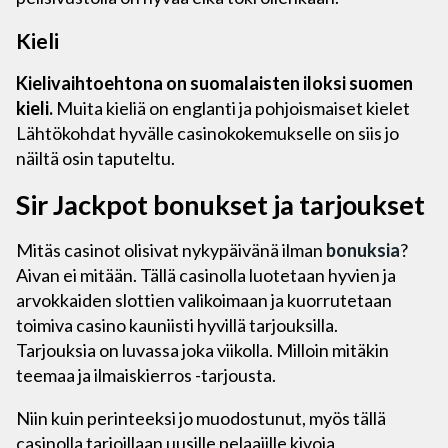
Kieli
Kielivaihtoehtona on suomalaisten iloksi suomen
kieli.
Muita kieliä on englanti ja pohjoismaiset kielet
Lähtökohdat hyvälle casinokokemukselle on siis jo
näiltä osin taputeltu.
Sir Jackpot bonukset ja tarjoukset
Mitäs casinot olisivat nykypäivänä ilman
bonuksia
?
Aivan ei mitään. Tällä casinolla luotetaan hyvien ja
arvokkaiden slottien valikoimaan ja kuorrutetaan
toimiva casino kauniisti hyvillä tarjouksilla.
Tarjouksia on luvassa joka viikolla. Milloin mitäkin
teemaa ja ilmaiskierros -tarjousta.
Niin kuin perinteeksi jo muodostunut, myös tällä
casinolla tarjoillaan uusille pelaajille kivoja