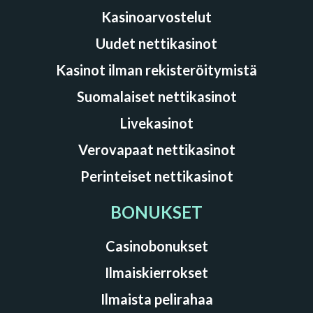
Kasinoarvostelut
Uudet nettikasinot
Kasinot ilman rekisteröitymistä
Suomalaiset nettikasinot
Livekasinot
Verovapaat nettikasinot
Perinteiset nettikasinot
BONUKSET
Casinobonukset
Ilmaiskierrokset
Ilmaista pelirahaa