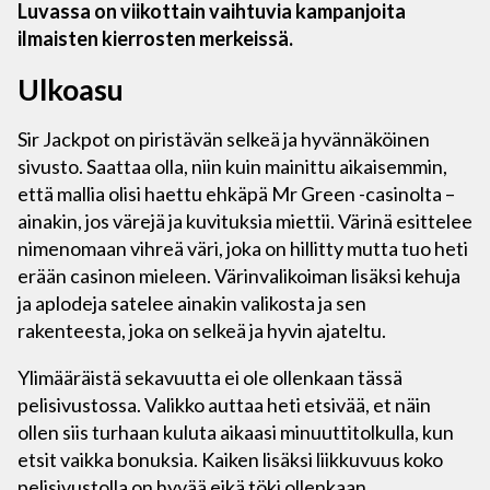
Luvassa on viikottain vaihtuvia kampanjoita
ilmaisten kierrosten merkeissä.
Ulkoasu
Sir Jackpot on piristävän selkeä ja hyvännäköinen
sivusto. Saattaa olla, niin kuin mainittu aikaisemmin,
että mallia olisi haettu ehkäpä Mr Green -casinolta –
ainakin, jos värejä ja kuvituksia miettii. Värinä esittelee
nimenomaan vihreä väri, joka on hillitty mutta tuo heti
erään casinon mieleen. Värinvalikoiman lisäksi kehuja
ja aplodeja satelee ainakin valikosta ja sen
rakenteesta, joka on selkeä ja hyvin ajateltu.
Ylimääräistä sekavuutta ei ole ollenkaan tässä
pelisivustossa. Valikko auttaa heti etsivää, et näin
ollen siis turhaan kuluta aikaasi minuuttitolkulla, kun
etsit vaikka bonuksia. Kaiken lisäksi liikkuvuus koko
pelisivustolla on hyvää eikä töki ollenkaan.