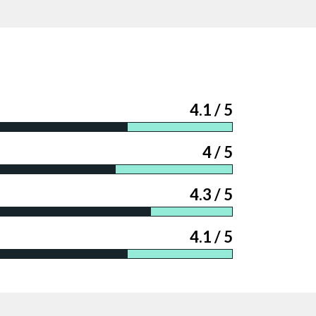
4.1 / 5
4 / 5
4.3 / 5
4.1 / 5