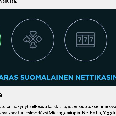
vellusta.
a
atu on näkynyt selkeästi kaikkialla, joten odotuksemme ova
oima koostuu esimerkiksi
Microgamingin, NetEntin, Yggdras