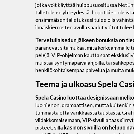
jotka voit käyttää huippusuositussa NetEnt-
talletuksen yhteydessä. Loput kierroksista
ensimmäisen talletuksesi tulee olla vähint
ilmaiskierrosten avulla saadut voitot tulee
Tervetuliaisedun jälkeen bonuksia on ti
paranevat sitä mukaa, mitä korkeammalle ta
pelejä. VIP-ohjelman kautta saat eksklusiivi
muistaa syntymäpäivälahjoilla, tai sähköpost
henkilökohtaisempaa palvelua ja muita muk
Teema ja ulkoasu Spela Casi
Spela Casino luottaa designissaan mel
luo hienon, dramaattisen, mutta kuitenkin s
tummasta että värikkäästä taustasta. Grafii
viidakkomaisemaan, VIP-sivuilla taas siir
pisteet, sillä
kasinon sivuilla on helppo na