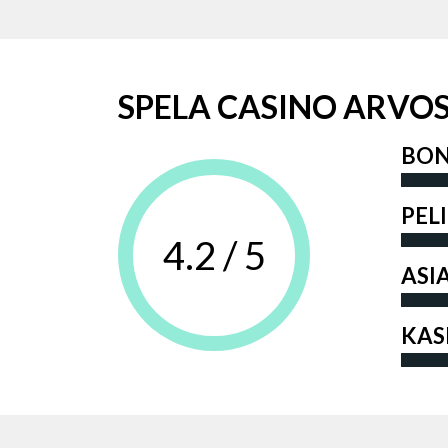
SPELA CASINO ARVO
BON
PEL
4.2 / 5
ASI
KAS