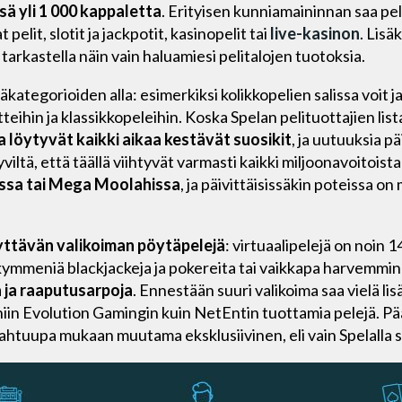
ä yli 1 000 kappaletta
. Erityisen kunniamaininnan saa pel
elit, slotit ja jackpotit, kasinopelit tai
live-kasinon
. Lisä
a tarkastella näin vain haluamiesi pelitalojen tuotoksia.
äkategorioiden alla: esimerkiksi kolikkopelien salissa voit j
lotteihin ja klassikkopeleihin. Koska Spelan pelituottajien lis
a löytyvät kaikki aikaa kestävät suosikit
, ja uutuuksia p
iltä, että täällä viihtyvät varmasti kaikki miljoonavoitoist
ssa tai Mega Moolahissa
, ja päivittäisissäkin poteissa o
ttävän valikoiman pöytäpelejä
: virtuaalipelejä on noin 
, kymmeniä blackjackeja ja pokereita tai vaikkapa harvemmi
a ja raaputusarpoja
. Ennestään suuri valikoima saa vielä li
iin Evolution Gamingin kuin NetEntin tuottamia pelejä. Pä
ahtuupa mukaan muutama eksklusiivinen, eli vain Spelalla s