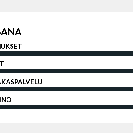
SANA
UKSET
IT
AKASPALVELU
INO