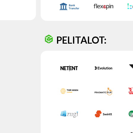
PELITALOT: