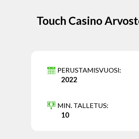
Touch Casino Arvost
PERUSTAMISVUOSI:
2022
MIN. TALLETUS:
10