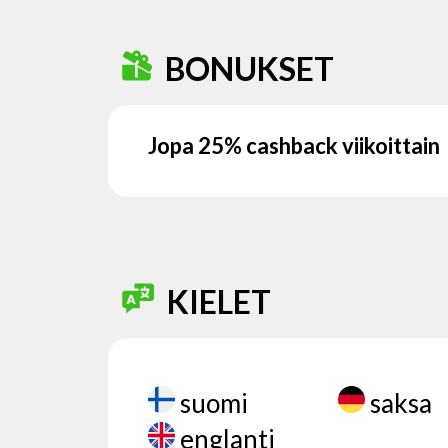
BONUKSET
Jopa 25% cashback viikoittain
KIELET
suomi
saksa
englanti