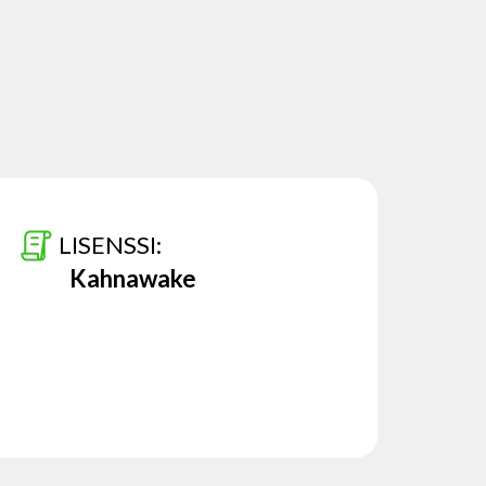
LISENSSI:
Kahnawake