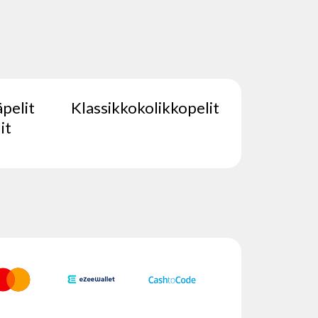
pelit
Klassikkokolikkopelit
it