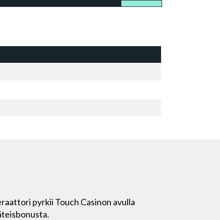
raattori pyrkii Touch Casinon avulla
äteisbonusta.