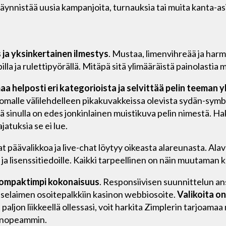
käynnistää uusia kampanjoita, turnauksia tai muita kanta-as
 ja yksinkertainen ilmestys
. Mustaa, limenvihreää ja harm
opilla ja rulettipyörällä. Mitäpä sitä ylimääräistä painolast
aa helposti eri kategorioista ja selvittää pelin teeman yh
ä omalle välilehdelleen pikakuvakkeissa olevista sydän-symbol
tä sinulla on edes jonkinlainen muistikuva pelin nimestä. H
atuksia se ei lue.
t päävalikkoa ja live-chat löytyy oikeasta alareunasta. Ala
le ja lisenssitiedoille. Kaikki tarpeellinen on näin muutaman
 kompaktimpi kokonaisuus
. Responsiivisen suunnittelun an
 selaimen osoitepalkkiin kasinon webbiosoite.
Valikoita on
t paljon liikkeellä ollessasi, voit harkita Zimplerin tarjoam
tä nopeammin.