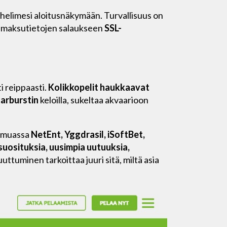
puhelimesi aloitusnäkymään. Turvallisuus on
ja maksutietojen salaukseen
SSL-
i reippaasti.
Kolikkopelit haukkaavat
arburstin
keloilla, sukeltaa akvaarioon
n muassa
NetEnt, Yggdrasil, iSoftBet,
suosituksia, uusimpia uutuuksia,
uttuminen tarkoittaa juuri sitä, miltä asia