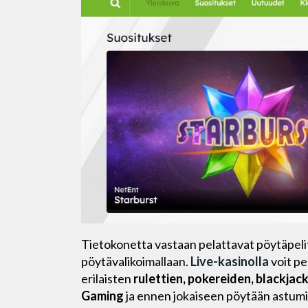
Tietokonetta vastaan pelattavat pöytäpelitki
pöytävalikoimallaan.
Live-kasinolla
voit pe
erilaisten
rulettien, pokereiden, blackjac
Gaming
ja ennen jokaiseen pöytään astumist