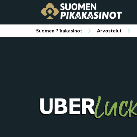
Suomen Pikakasinot
Arvostelut