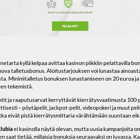
netarta kyllä kelpaa avittaa kasinon piikkiin pelattavilla 
va talletusbonus. Aloitustarjouksen voi lunastaa ainoast
ta. Minimitalletus bonuksen lunastamiseen on 20 euroa ja s
sen tekemistä.
otit ja raaputusarvat kerryttävät kierrätysvaatimusta 100-pr
sesti – pöytäpelit, jackpot-pelit, videopokeri ja muut pelit 
tka eivät pistä kierrätysmittaria värähtämään suuntaan eik
lubia
ei kasinolla näytä olevan, mutta uusia kampanjoita on 
jeen saat tietää, millaisia bonuksia seuraavaksi on luvassa.