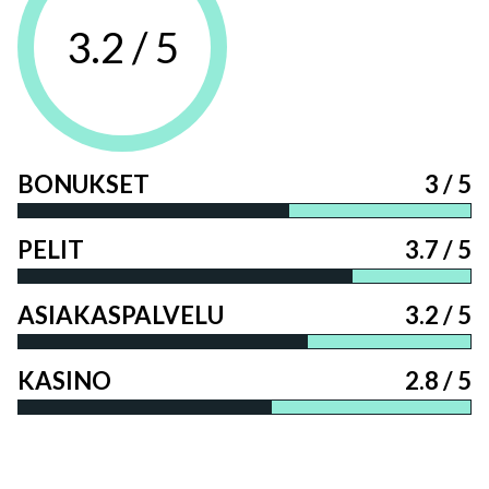
3.2 / 5
BONUKSET
3 / 5
PELIT
3.7 / 5
ASIAKASPALVELU
3.2 / 5
KASINO
2.8 / 5