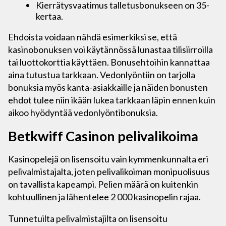
Kierrätysvaatimus talletusbonukseen on 35-
kertaa.
Ehdoista voidaan nähdä esimerkiksi se, että
kasinobonuksen voi käytännössä lunastaa tilisiirroilla
tai luottokorttia käyttäen. Bonusehtoihin kannattaa
aina tutustua tarkkaan. Vedonlyöntiin on tarjolla
bonuksia myös kanta-asiakkaille ja näiden bonusten
ehdot tulee niin ikään lukea tarkkaan läpin ennen kuin
aikoo hyödyntää vedonlyöntibonuksia.
Betkwiff Casinon pelivalikoima
Kasinopelejä on lisensoitu vain kymmenkunnalta eri
pelivalmistajalta, joten pelivalikoiman monipuolisuus
on tavallista kapeampi. Pelien määrä on kuitenkin
kohtuullinen ja lähentelee 2 000 kasinopelin rajaa.
Tunnetuilta pelivalmistajilta on lisensoitu