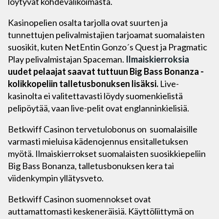
löytyvät kohdevalikoimasta.
Kasinopelien osalta tarjolla ovat suurten ja
tunnettujen pelivalmistajien tarjoamat suomalaisten
suosikit, kuten NetEntin Gonzo´s Quest ja Pragmatic
Play pelivalmistajan Spaceman.
Ilmaiskierroksia
uudet pelaajat saavat tuttuun Big Bass Bonanza -
kolikkopeliin talletusbonuksen lisäksi.
Live-
kasinolta ei valitettavasti löydy suomenkielistä
pelipöytää, vaan live-pelit ovat englanninkielisiä.
Betkwiff Casinon tervetulobonus on suomalaisille
varmasti mieluisa kädenojennus ensitalletuksen
myötä. Ilmaiskierrokset suomalaisten suosikkiepeliin
Big Bass Bonanza, talletusbonuksen kera tai
viidenkympin yllätysveto.
Betkwiff Casinon suomennokset ovat
auttamattomasti keskeneräisiä. Käyttöliittymä on