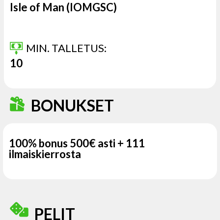
Isle of Man (IOMGSC)
MIN. TALLETUS:
10
BONUKSET
100% bonus 500€ asti + 111
ilmaiskierrosta
PELIT