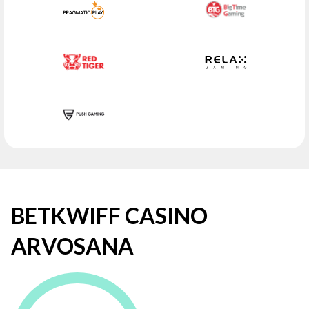
BETKWIFF CASINO
ARVOSANA