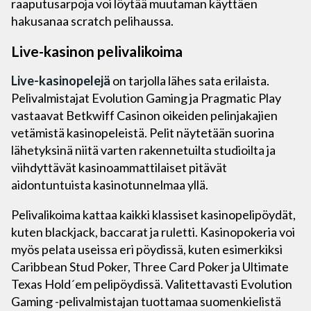
raaputusarpoja voi löytää muutaman käyttäen
hakusanaa scratch pelihaussa.
Live-kasinon pelivalikoima
Live-kasinopelejä
on tarjolla lähes sata erilaista.
Pelivalmistajat Evolution Gaming ja Pragmatic Play
vastaavat Betkwiff Casinon oikeiden pelinjakajien
vetämistä kasinopeleistä. Pelit näytetään suorina
lähetyksinä niitä varten rakennetuilta studioilta ja
viihdyttävät kasinoammattilaiset pitävät
aidontuntuista kasinotunnelmaa yllä.
Pelivalikoima kattaa kaikki klassiset kasinopelipöydät,
kuten blackjack, baccarat ja ruletti. Kasinopokeria voi
myös pelata useissa eri pöydissä, kuten esimerkiksi
Caribbean Stud Poker, Three Card Poker ja Ultimate
Texas Hold´em pelipöydissä. Valitettavasti Evolution
Gaming -pelivalmistajan tuottamaa suomenkielistä