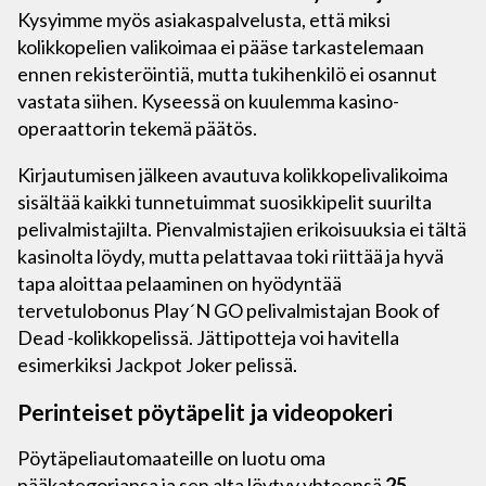
Kysyimme myös asiakaspalvelusta, että miksi
kolikkopelien valikoimaa ei pääse tarkastelemaan
ennen rekisteröintiä, mutta tukihenkilö ei osannut
vastata siihen. Kyseessä on kuulemma kasino-
operaattorin tekemä päätös.
Kirjautumisen jälkeen avautuva kolikkopelivalikoima
sisältää kaikki tunnetuimmat suosikkipelit suurilta
pelivalmistajilta. Pienvalmistajien erikoisuuksia ei tältä
kasinolta löydy, mutta pelattavaa toki riittää ja hyvä
tapa aloittaa pelaaminen on hyödyntää
tervetulobonus Play´N GO pelivalmistajan Book of
Dead -kolikkopelissä. Jättipotteja voi havitella
esimerkiksi Jackpot Joker pelissä.
Perinteiset pöytäpelit ja videopokeri
Pöytäpeliautomaateille on luotu oma
pääkategoriansa ja sen alta löytyy yhteensä
25