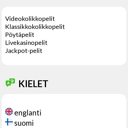
Videokolikkopelit
Klassikkokolikkopelit
Pöytäpelit
Livekasinopelit
Jackpot-pelit
KIELET
englanti
suomi