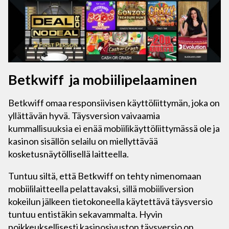
Betkwiff ja mobiilipelaaminen
Betkwiff omaa responsiivisen käyttöliittymän, joka on
yllättävän hyvä. Täysversion vaivaamia
kummallisuuksia ei enää mobiilikäyttöliittymässä ole ja
kasinon sisällön selailu on miellyttävää
kosketusnäytöllisellä laitteella.
Tuntuu siltä, että Betkwiff on tehty nimenomaan
mobiililaitteella pelattavaksi, sillä mobiiliversion
kokeilun jälkeen tietokoneella käytettävä täysversio
tuntuu entistäkin sekavammalta. Hyvin
poikkeuksellisesti kasinosivuston täysversio on