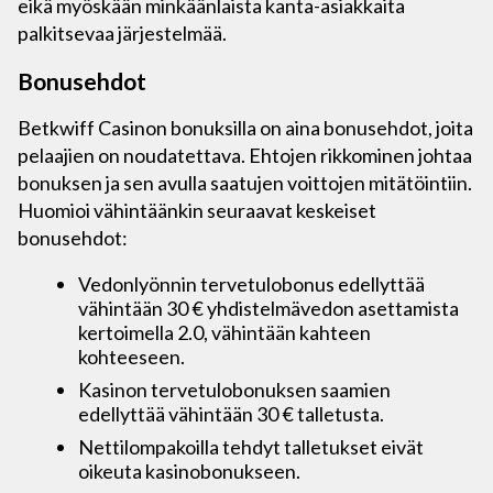
eikä myöskään minkäänlaista kanta-asiakkaita
palkitsevaa järjestelmää.
Bonusehdot
Betkwiff Casinon bonuksilla on aina bonusehdot, joita
pelaajien on noudatettava. Ehtojen rikkominen johtaa
bonuksen ja sen avulla saatujen voittojen mitätöintiin.
Huomioi vähintäänkin seuraavat keskeiset
bonusehdot:
Vedonlyönnin tervetulobonus edellyttää
vähintään 30 € yhdistelmävedon asettamista
kertoimella 2.0, vähintään kahteen
kohteeseen.
Kasinon tervetulobonuksen saamien
edellyttää vähintään 30 € talletusta.
Nettilompakoilla tehdyt talletukset eivät
oikeuta kasinobonukseen.