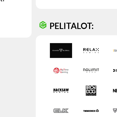
PELITALOT: