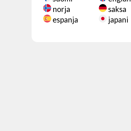
norja
saksa
espanja
japani