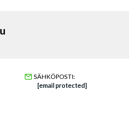
lu
SÄHKÖPOSTI:
[email protected]