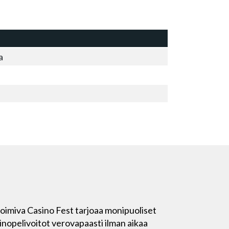
a
toimiva Casino Fest tarjoaa monipuoliset
inopelivoitot verovapaasti ilman aikaa