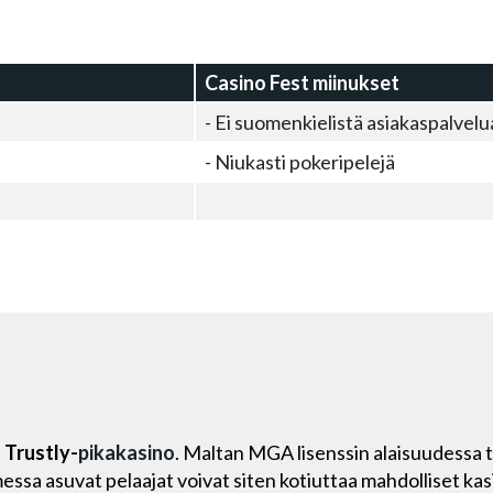
Casino Fest miinukset
- Ei suomenkielistä asiakaspalvelu
- Niukasti pokeripelejä
u
Trustly-
pikakasino
. Maltan MGA lisenssin alaisuudessa 
essa asuvat pelaajat voivat siten kotiuttaa mahdolliset kas