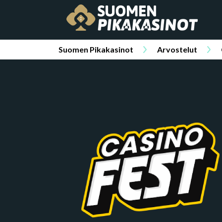
Suomen Pikakasinot
Arvostelut