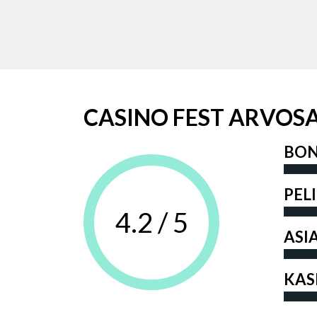
CASINO FEST ARVOS
BON
PEL
4.2 / 5
ASI
KAS