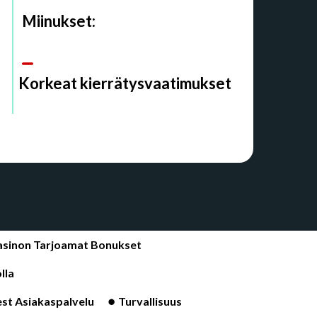
Miinukset:
Korkeat kierrätysvaatimukset
kasinon Tarjoamat Bonukset
lla
est Asiakaspalvelu
Turvallisuus