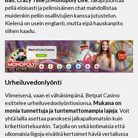
peliä eloisasti ja pelinsisäinen chat mahdollistaa
muidenkin peliin osallistujien kanssa jutustelun.
Kielenä on usein englanti, mutta eipä hauskanpito
siihen kaadu.
Urheiluvedonlyönti
Viimeisenä, vaan ei vähäisimpänä, Betpat Casino
esittelee urheiluvedonlyöntiosionsa.
Mukana on
monia tunnettuja ja tuntemattomampia lajeja
. Voit
yhtä lailla asettaa panoksesi jalkapallomatsiin kuin
krikettiotteluunkin. Tarjolla on sekä kotimaisia että
ulkomaisia liigoja eivätkä kertoimet häviä vertailussa