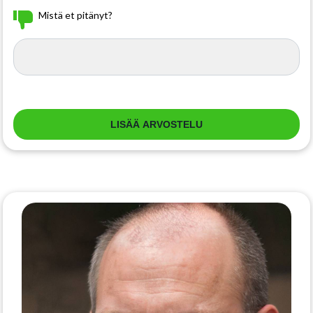
Mistä et pitänyt?
LISÄÄ ARVOSTELU