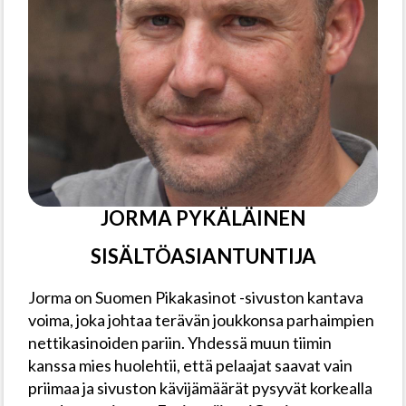
JORMA PYKÄLÄINEN
SISÄLTÖASIANTUNTIJA
Jorma on Suomen Pikakasinot -sivuston kantava
voima, joka johtaa terävän joukkonsa parhaimpien
nettikasinoiden pariin. Yhdessä muun tiimin
kanssa mies huolehtii, että pelaajat saavat vain
priimaa ja sivuston kävijämäärät pysyvät korkealla