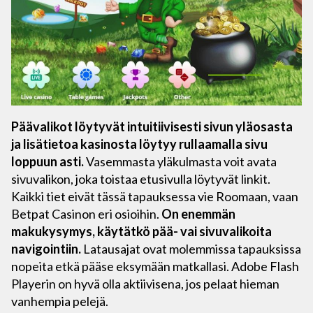
Päävalikot löytyvät intuitiivisesti sivun yläosasta
ja lisätietoa kasinosta löytyy rullaamalla sivu
loppuun asti.
Vasemmasta yläkulmasta voit avata
sivuvalikon, joka toistaa etusivulla löytyvät linkit.
Kaikki tiet eivät tässä tapauksessa vie Roomaan, vaan
Betpat Casinon eri osioihin.
On enemmän
makukysymys, käytätkö pää- vai sivuvalikoita
navigointiin.
Latausajat ovat molemmissa tapauksissa
nopeita etkä pääse eksymään matkallasi. Adobe Flash
Playerin on hyvä olla aktiivisena, jos pelaat hieman
vanhempia pelejä.