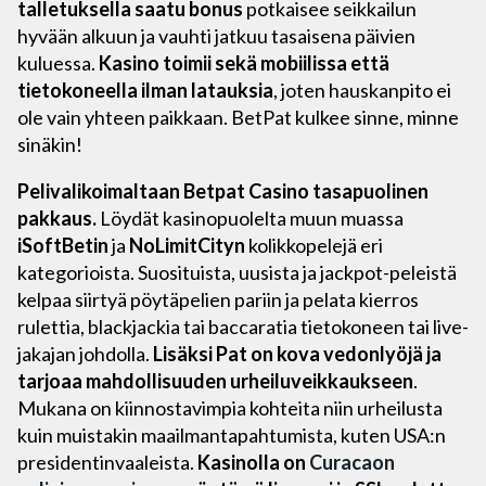
talletuksella saatu bonus
potkaisee seikkailun
hyvään alkuun ja vauhti jatkuu tasaisena päivien
kuluessa.
Kasino toimii sekä mobiilissa että
tietokoneella ilman latauksia
, joten hauskanpito ei
ole vain yhteen paikkaan. BetPat kulkee sinne, minne
sinäkin!
Pelivalikoimaltaan Betpat Casino tasapuolinen
pakkaus.
Löydät kasinopuolelta muun muassa
iSoftBetin
ja
NoLimitCityn
kolikkopelejä eri
kategorioista. Suosituista, uusista ja jackpot-peleistä
kelpaa siirtyä pöytäpelien pariin ja pelata kierros
rulettia, blackjackia tai baccaratia tietokoneen tai live-
jakajan johdolla.
Lisäksi Pat on kova vedonlyöjä ja
tarjoaa mahdollisuuden urheiluveikkaukseen
.
Mukana on kiinnostavimpia kohteita niin urheilusta
kuin muistakin maailmantapahtumista, kuten USA:n
presidentinvaaleista.
Kasinolla on
Curacaon