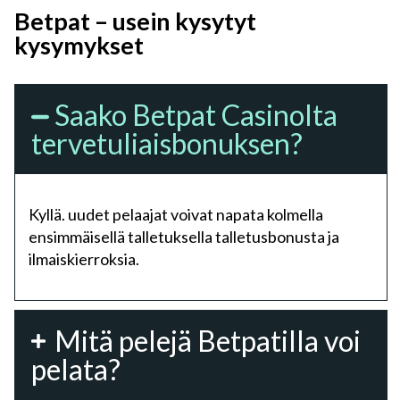
Betpat – usein kysytyt
kysymykset
Saako Betpat Casinolta
tervetuliaisbonuksen?
Kyllä. uudet pelaajat voivat napata kolmella
ensimmäisellä talletuksella talletusbonusta ja
ilmaiskierroksia.
Mitä pelejä Betpatilla voi
pelata?