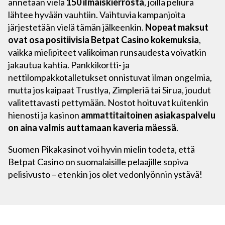
annetaan vielä
150 ilmaiskierrosta
, joilla peliura
lähtee hyvään vauhtiin. Vaihtuvia kampanjoita
järjestetään vielä tämän jälkeenkin.
Nopeat maksut
ovat osa positiivisia Betpat Casino kokemuksia
,
vaikka mielipiteet valikoiman runsaudesta voivatkin
jakautua kahtia. Pankkikortti- ja
nettilompakkotalletukset onnistuvat ilman ongelmia,
mutta jos kaipaat Trustlya, Zimpleriä tai Sirua, joudut
valitettavasti pettymään. Nostot hoituvat kuitenkin
hienosti ja kasinon
ammattitaitoinen asiakaspalvelu
on aina valmis auttamaan kaveria mäessä
.
Suomen Pikakasinot voi hyvin mielin todeta, että
Betpat Casino on suomalaisille pelaajille sopiva
pelisivusto – etenkin jos olet vedonlyönnin ystävä!