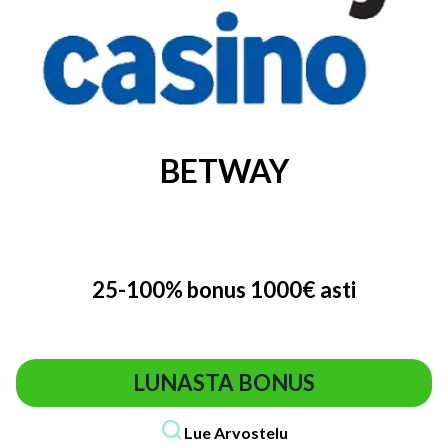
BETWAY
25-100% bonus 1000€ asti
LUNASTA BONUS
Lue Arvostelu