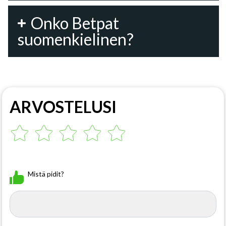
Onko Betpat
suomenkielinen?
ARVOSTELUSI
Mistä pidit?