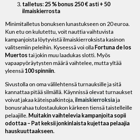
talletus: 25 % bonus 250 € asti + 50
ilmaiskierrosta
Minimitalletus bonuksen lunastukseen on 20 euroa.
Kun etu on kulutettu, voit nauttia vaihtuvista
kampanjoista löytyvistä ilmaiskierroksista kasinon
valitsemiin peleihin. Kyseessä voi olla
Fortuna de los
Muertos
tai jokin muu laadukas slotti. Myös
vapaapyöräytysten määrä vaihtelee, mutta yltää
yleensä
100 spinniin
.
Sivustolla on oma välilehtensä turnauksille ja sitä
kannattaa pitää silmällä. Käynnissä olevat turnaukset
voivat jakaa käteispalkintoja,
ilmaiskierroksia
ja
bonusrahaa tulostaulukon kärkeen tiensä taistelleille
pelaajille.
Muitakin vaihtelevia kampanjoita sopii
odottaa – Pat keksii jonkinlaista kujettaa pelaajia
hauskuuttaakseen.