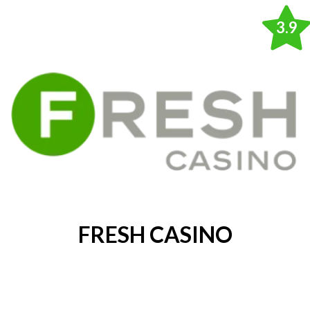
3.9
FRESH CASINO