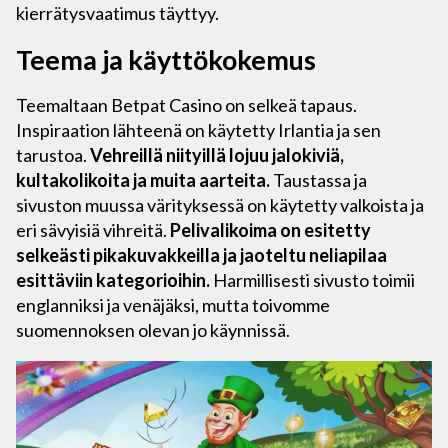
kierrätysvaatimus täyttyy.
Teema ja käyttökokemus
Teemaltaan Betpat Casino on selkeä tapaus.
Inspiraation lähteenä on käytetty Irlantia ja sen
tarustoa.
Vehreillä niityillä lojuu jalokiviä,
kultakolikoita ja muita aarteita.
Taustassa ja
sivuston muussa värityksessä on käytetty valkoista ja
eri sävyisiä vihreitä.
Pelivalikoima on esitetty
selkeästi pikakuvakkeilla ja jaoteltu neliapilaa
esittäviin kategorioihin.
Harmillisesti sivusto toimii
englanniksi ja venäjäksi, mutta toivomme
suomennoksen olevan jo käynnissä.