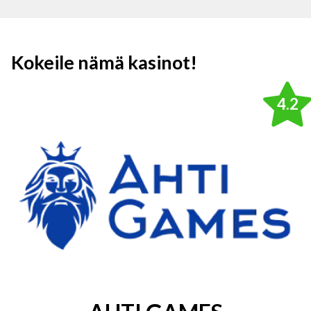
Kokeile nämä kasinot!
4.2