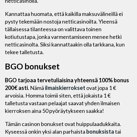
netticasinolla.
Kannattaa huomata, että kaikilla maksuvälineillä ei
pysty tekemään nostoja netticasinoilta. Yleensä
tällaisessa tilanteessa on valittava toinen
kotiutustapa, jonka varmentamiseen menee hetki
netticasinolta. Siksi kannattaakin olla tarkkana, kun
tekee talletusta.
BGO bonukset
BGO tarjoaa tervetuliaisina yhteensä 100% bonus
200€ asti.
Nämä
ilmaiskierrokset
ovat jopa 1 €
arvoisia. Homma toimii siten, että jokaista 1 €
talletusta vastaan pelaajat saavat yhden ilmaisen
kierroksen aina 50 pyöräytykseen saakka!
Tämän casinon bonukset ovat huippulaadukkaita.
Kyseessä onkin yksi alan parhaista
bonuksista
tai