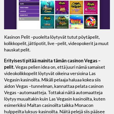
Kasinon Pelit –puolelta löytyvät tutut pöytäpelit,
kolikkopelit, jättipotit, live –pelit, videopokerit ja muut
hauskat pelit.
Erityisesti pitää mainita tämän casinon Vegas –
pelit.
Vegas pelien idea on, että juuri nämä samaiset
videokolikkopelit löytyvät oikeina versioina Las
Vegasin kasinoilta. Mikäli pelaaja haluaa kokea siis
aidon Vegas –tunnelman, kannattaa pelata casinon
Vegas –automaatteja. Tottakai näitä automaatteja
löytyy muualtakin kuin Las Vegasin kasinoilta, kuten
esimerkiksi Maltan casinoilta taikka Monacon
hulppeilta luksus-kasinoilta. Näitä pelejä siis pääsee