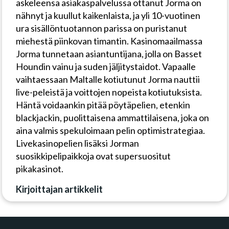
askeleensa asiakaspalvelussa ottanut Jorma on
nähnyt ja kuullut kaikenlaista, ja yli 10-vuotinen
ura sisällöntuotannon parissa on puristanut
miehestä piinkovan timantin. Kasinomaailmassa
Jorma tunnetaan asiantuntijana, jolla on Basset
Houndin vainu ja suden jäljitystaidot. Vapaalle
vaihtaessaan Maltalle kotiutunut Jorma nauttii
live-peleistä ja voittojen nopeista kotiutuksista.
Häntä voidaankin pitää pöytäpelien, etenkin
blackjackin, puolittaisena ammattilaisena, joka on
aina valmis spekuloimaan pelin optimistrategiaa.
Livekasinopelien lisäksi Jorman
suosikkipelipaikkoja ovat supersuositut
pikakasinot.
Kirjoittajan artikkelit