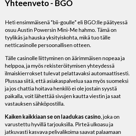
Yhteenveto - BGO
Heti ensimmäisenä “bii-goulle” eli BGO:lle päätyessä
osuu Austin Powersin Mini-Me hahmo. Tämä on
tyylikäs ja hauska yksityiskohta, mikä tuo tälle
netticasinolle persoonallisen otteen.
Tälle casinolle liittyminen on äärimmäisen nopeaa ja
helppoa, ja myös rekisteröitymisen yhteydessä
ilmaiskierrokset tulevat pelattavaksi automaattisesti.
Plussaa siitä, että asiakaspalvelua saa myös suomeksi
ja jos chattia hoitava henkilö ei ole jostain syystä
paikalla, voit lähettää sivujen kautta viestin ja saat
vastauksen sähköpostilla.
Kaiken kaikkiaan se on laadukas casino
, joka on
varustettu hyvillä tarjouksilla. Pirteä ulkoasu ja
jatkuvasti kasvava pelivalikoima saavat palaamaan