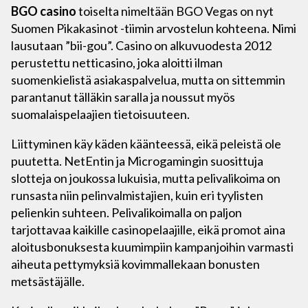
BGO casino
toiselta nimeltään BGO Vegas on nyt
Suomen Pikakasinot -tiimin arvostelun kohteena. Nimi
lausutaan ”bii-gou”. Casino on alkuvuodesta 2012
perustettu netticasino, joka aloitti ilman
suomenkielistä asiakaspalvelua, mutta on sittemmin
parantanut tälläkin saralla ja noussut myös
suomalaispelaajien tietoisuuteen.
Liittyminen käy käden käänteessä, eikä peleistä ole
puutetta. NetEntin ja Microgamingin suosittuja
slotteja on joukossa lukuisia, mutta pelivalikoima on
runsasta niin pelinvalmistajien, kuin eri tyylisten
pelienkin suhteen. Pelivalikoimalla on paljon
tarjottavaa kaikille casinopelaajille, eikä promot aina
aloitusbonuksesta kuumimpiin kampanjoihin varmasti
aiheuta pettymyksiä kovimmallekaan bonusten
metsästäjälle.