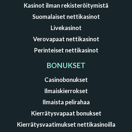
Kasinot ilman rekisteröitymistä
Suomalaiset nettikasinot
Livekasinot
Verovapaat nettikasinot
Perinteiset nettikasinot
BONUKSET
Casinobonukset
Ilmaiskierrokset
Ilmaista pelirahaa
Kierrätysvapaat bonukset
Kierrätysvaatimukset nettikasinoilla