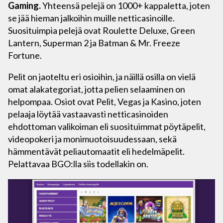
Gaming.
Yhteensä pelejä on 1000+ kappaletta, joten
se jää hieman jalkoihin muille netticasinoille.
Suosituimpia pelejä ovat Roulette Deluxe, Green
Lantern, Superman 2 ja Batman & Mr. Freeze
Fortune.
Pelit on jaoteltu eri osioihin, ja näillä osilla on vielä
omat alakategoriat, jotta pelien selaaminen on
helpompaa. Osiot ovat Pelit, Vegas ja Kasino, joten
pelaaja löytää vastaavasti netticasinoiden
ehdottoman valikoiman eli suosituimmat pöytäpelit,
videopokeri ja monimuotoisuudessaan, sekä
hämmentävät peliautomaatit eli hedelmäpelit.
Pelattavaa BGO:lla siis todellakin on.