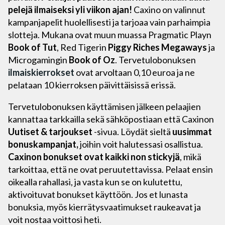
pelejä ilmaiseksi yli viikon ajan!
Caxino on valinnut
kampanjapelit huolellisesti ja tarjoaa vain parhaimpia
slotteja. Mukana ovat muun muassa Pragmatic Playn
Book of Tut
, Red Tigerin
Piggy Riches Megaways
ja
Microgamingin
Book of Oz
. Tervetulobonuksen
ilmaiskierrokset
ovat arvoltaan 0,10 euroa ja ne
pelataan 10 kierroksen päivittäisissä erissä.
Tervetulobonuksen käyttämisen jälkeen pelaajien
kannattaa tarkkailla sekä sähköpostiaan että Caxinon
Uutiset & tarjoukset
-sivua. Löydät sieltä
uusimmat
bonuskampanjat,
joihin voit halutessasi osallistua.
Caxinon bonukset ovat kaikki non stickyjä
, mikä
tarkoittaa, että ne ovat peruutettavissa. Pelaat ensin
oikealla rahallasi, ja vasta kun se on kulutettu,
aktivoituvat bonukset käyttöön. Jos et lunasta
bonuksia, myös kierrätysvaatimukset raukeavat ja
voit nostaa voittosi heti.