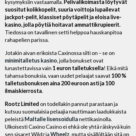
kysymyksiin vastaamalla.
Pelivalikoimasta löytyvät
suositut kolikkopelit, suuria voittoja lupailevat
jackpot-pelit, klassiset pöytäpelit ja eloisa live-
kasino, jolla pöytiä hoitavat ammattikrupieerit.
Tiedossa on tavallinen setti helppoa hauskanpitoa
rahapelien parissa.
Jotakin aivan erikoista Caxinossa silti on – se on
minimitalletus kasino
, jolla bonukset ovat
lunastettavissa vain
1 euron talletuksella
! Eikä mitä
tahansa bonuksia, vaan uudet pelaajat saavat
100 %
talletusbonuksen aina 200 euroon asti ja 100
ilmaiskierrosta
.
Rootz Limited
on todellakin pannut parastaan ja
kutsuu suomalaisia pelaajia nauttimaan laadukkaista
peleistä
Maltalle lisensoidulla
nettikasinolla.
Ulkoisesti Caxino Casino ei ehkä ole yhtä räiskyvä kuin
sen sisaret Wildz ja
Wheelz
, mutta sisällöltään sitä on