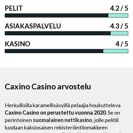
PELIT
4.2 / 5
ASIAKASPALVELU
4.3 / 5
KASINO
4 / 5
Caxino Casino arvostelu
Herkullisilla karamellisävyillä pelaajia houkutteleva
Caxino Casino on perustettu vuonna 2020
. Se on
perinteinen
suomalainen nettikasino
, jolle pelitili
luodaan kaksiosaisen rekisteröintilomakkeen