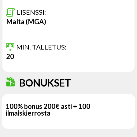
LISENSSI:
Malta (MGA)
MIN. TALLETUS:
20
BONUKSET
100% bonus 200€ asti + 100
ilmaiskierrosta