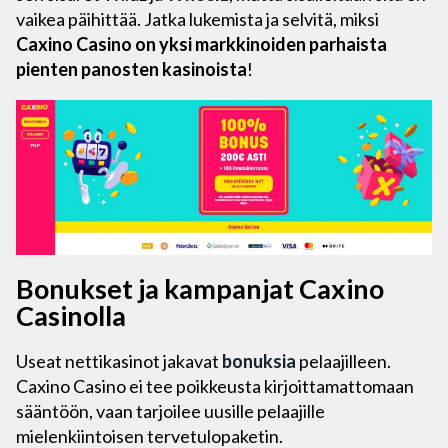
vaikea päihittää. Jatka lukemista ja selvitä, miksi
Caxino Casino on yksi markkinoiden parhaista
pienten panosten kasinoista
!
Bonukset ja kampanjat Caxino
Casinolla
Useat nettikasinot jakavat
bonuksia
pelaajilleen.
Caxino Casino ei tee poikkeusta kirjoittamattomaan
sääntöön, vaan tarjoilee uusille pelaajille
mielenkiintoisen tervetulopaketin.