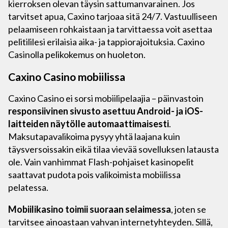
kierroksen olevan täysin sattumanvarainen. Jos
tarvitset apua, Caxino tarjoaa sitä 24/7. Vastuulliseen
pelaamiseen rohkaistaan ja tarvittaessa voit asettaa
pelitililesi erilaisia aika- ja tappiorajoituksia. Caxino
Casinolla pelikokemus on huoleton.
Caxino Casino mobiilissa
Caxino Casino ei sorsi mobiilipelaajia – päinvastoin
responsiivinen sivusto asettuu Android- ja iOS-
laitteiden näytölle automaattimaisesti
.
Maksutapavalikoima pysyy yhtä laajana kuin
täysversoissakin eikä tilaa vievää sovelluksen latausta
ole. Vain vanhimmat Flash-pohjaiset kasinopelit
saattavat pudota pois valikoimista mobiilissa
pelatessa.
Mobiilikasino toimii suoraan selaimessa
, joten se
tarvitsee ainoastaan vahvan internetyhteyden. Sillä,