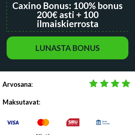
Caxino Bonus: 100% bonus
200€ asti + 100
ilmaiskierrosta
LUNASTA BONUS
Arvosana:
Maksutavat: