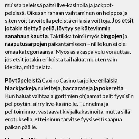
muissa peleissä paitsi live-kasinolla ja jackpot-
peleissä. Oikeaan rahaan vaihtaminen on helppoa ja
siten voit tavoitella peleistä erilaisia voittoja.
Jos etsit
jotakin tiettyä peliä, löytyy se kätevimmin
sanahaun kautta
. Taktiikka toimii myös
bingojen
ja
raaputusarpojen
paikantamiseen – niille kun ei ole
omaa kategoriaansa. Myös asiakaspalvelu voi auttaa,
jos etsit jotakin erikoista tai haluat muuten vain
ideoita, mitä pelata.
Pöytäpeleistä
Caxino Casino tarjoilee
erilaisia
blackjackeja, ruletteja, baccarateja ja pokereita
.
Kun haluat vaihtaa algoritmien ohjaamat pelit fyysisiin
pelipöytiin, siirry live-kasinolle. Tunnelma ja
pelitoiminnot vastaavat kivijalkakasinoita, mutta sillä
erotuksella, ettei sinun tarvitse fyysisesti saapua
paikan päälle.