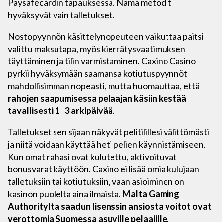
Paysafecardin tapauksessa. Nämä metodit
hyväksyvät vain talletukset.
Nostopyynnön käsittelynopeuteen vaikuttaa paitsi
valittu maksutapa, myös kierrätysvaatimuksen
täyttäminen ja tilin varmistaminen. Caxino Casino
pyrkii hyväksymään saamansa kotiutuspyynnöt
mahdollisimman nopeasti, mutta huomauttaa, että
rahojen saapumisessa pelaajan käsiin kestää
tavallisesti 1–3 arkipäivää
.
Talletukset sen sijaan näkyvät pelitilillesi välittömästi
ja niitä voidaan käyttää heti pelien käynnistämiseen.
Kun omat rahasi ovat kulutettu, aktivoituvat
bonusvarat käyttöön. Caxino ei lisää omia kulujaan
talletuksiin tai kotiutuksiin, vaan asioiminen on
kasinon puolelta aina ilmaista.
Malta Gaming
Authoritylta saadun lisenssin ansiosta voitot ovat
verottomia Suomessa asuville pelaajille
.