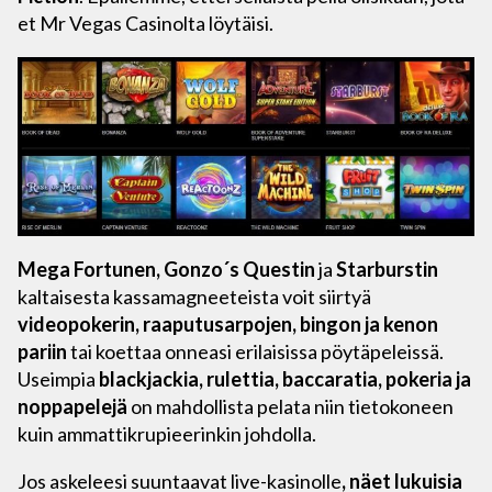
et Mr Vegas Casinolta löytäisi.
Mega Fortunen, Gonzo´s Questin
ja
Starburstin
kaltaisesta kassamagneeteista voit siirtyä
videopokerin, raaputusarpojen, bingon ja kenon
pariin
tai koettaa onneasi erilaisissa pöytäpeleissä.
Useimpia
blackjackia, rulettia, baccaratia, pokeria ja
noppapelejä
on mahdollista pelata niin tietokoneen
kuin ammattikrupieerinkin johdolla.
Jos askeleesi suuntaavat live-kasinolle
, näet lukuisia