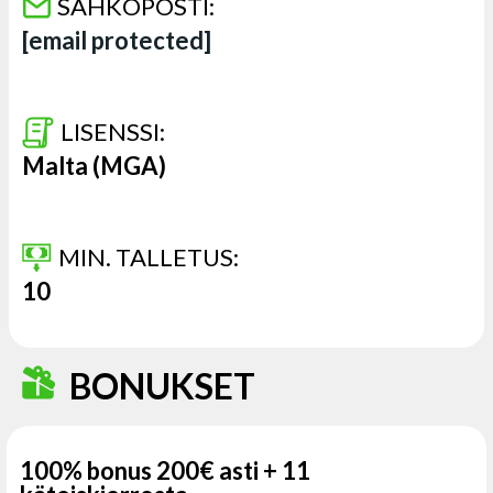
SÄHKÖPOSTI:
[email protected]
LISENSSI:
Malta (MGA)
MIN. TALLETUS:
10
BONUKSET
100% bonus 200€ asti + 11