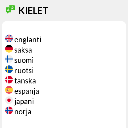
KIELET
englanti
saksa
suomi
ruotsi
tanska
espanja
japani
norja