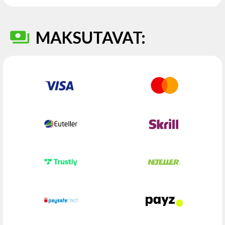
MAKSUTAVAT: