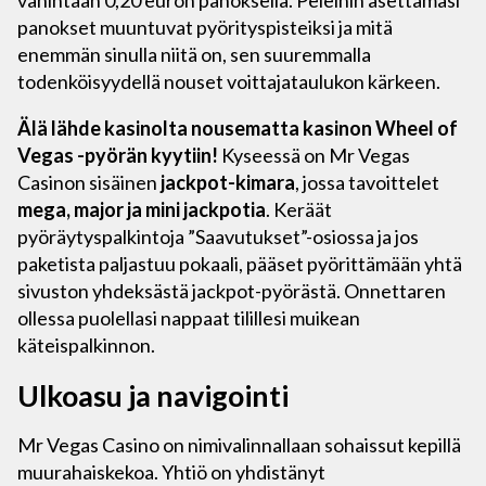
panokset muuntuvat pyörityspisteiksi ja mitä
enemmän sinulla niitä on, sen suuremmalla
todenköisyydellä nouset voittajataulukon kärkeen.
Älä lähde kasinolta nousematta kasinon Wheel of
Vegas -pyörän kyytiin!
Kyseessä on Mr Vegas
Casinon sisäinen
jackpot-kimara
, jossa tavoittelet
mega, major ja mini jackpotia
. Keräät
pyöräytyspalkintoja ”Saavutukset”-osiossa ja jos
paketista paljastuu pokaali, pääset pyörittämään yhtä
sivuston yhdeksästä jackpot-pyörästä. Onnettaren
ollessa puolellasi nappaat tilillesi muikean
käteispalkinnon.
Ulkoasu ja navigointi
Mr Vegas Casino on nimivalinnallaan sohaissut kepillä
muurahaiskekoa. Yhtiö on yhdistänyt