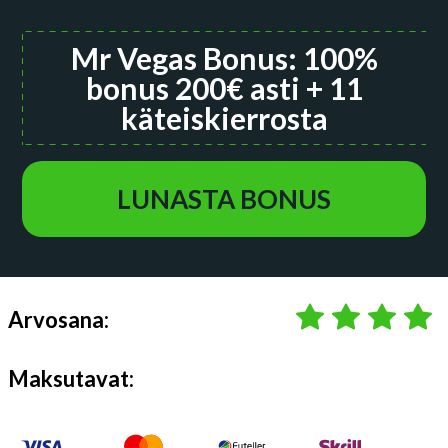
Mr Vegas Bonus: 100%
bonus 200€ asti + 11
käteiskierrosta
LUNASTA BONUS
Arvosana:
Maksutavat: