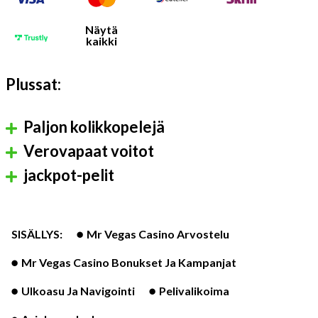
Näytä
kaikki
Plussat:
Paljon kolikkopelejä
Verovapaat voitot
jackpot-pelit
SISÄLLYS:
Mr Vegas Casino Arvostelu
Mr Vegas Casino Bonukset Ja Kampanjat
Ulkoasu Ja Navigointi
Pelivalikoima