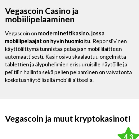
Vegascoin Casino ja
mobiilipelaaminen
Vegascoin on
moderni nettikasino, jossa
mobiilipelaajat on hyvin huomioitu
. Reponsiivinen
käyttöliittymä tunnistaa pelaajaan mobiililaitteen
automaattisesti. Kasinosivu skaalautuu ongelmitta
tablettien ja älypuhelimien erisuuruisille näytöille ja
pelitilin hallinta sekä pelien pelaaminen on vaivatonta
kosketusnäytöllisellä mobiililaitteella.
Vegascoin ja muut kryptokasinot!
4.3