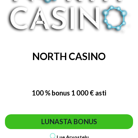
NORTH CASINO
100 % bonus 1 000 € asti
LUNASTA BONUS
Lue Arvostelu