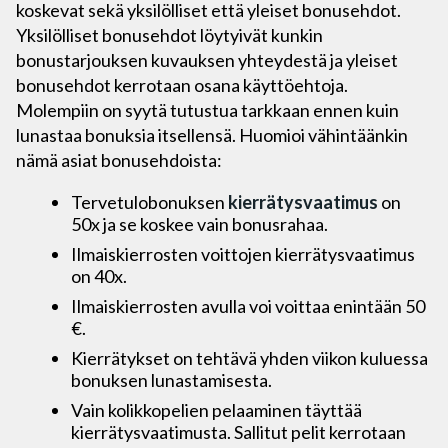
koskevat sekä yksilölliset että yleiset bonusehdot.
Yksilölliset bonusehdot löytyivät kunkin
bonustarjouksen kuvauksen yhteydestä ja yleiset
bonusehdot kerrotaan osana käyttöehtoja.
Molempiin on syytä tutustua tarkkaan ennen kuin
lunastaa bonuksia itsellensä. Huomioi vähintäänkin
nämä asiat bonusehdoista:
Tervetulobonuksen
kierrätysvaatimus
on
50x ja se koskee vain bonusrahaa.
Ilmaiskierrosten voittojen kierrätysvaatimus
on 40x.
Ilmaiskierrosten avulla voi voittaa enintään 50
€.
Kierrätykset on tehtävä yhden viikon kuluessa
bonuksen lunastamisesta.
Vain kolikkopelien pelaaminen täyttää
kierrätysvaatimusta. Sallitut pelit kerrotaan