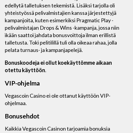
edellytä talletuksen tekemistä. Lisäksi tarjolla oli
yhteistyössä pelivalmistajien kanssa järjestettyjä
kampanjoita, kuten esimerkiksi Pragmatic Play -
pelivalmistajan Drops & Wins -kampanja, jossa niin
ikään saattoi jahdata bonusvoittoja ilman erillistä
talletusta. Toki pelitilillä tuli olla oikeaa rahaa, jolla
pelata turnaus- ja kampanjapelejä.
Bonuskoodeja ei ollut koekäyttömme aikaan
otettu käyttöön
.
VIP-ohjelma
Vegascoin Casino ei ole ottanut käyttöön VIP-
ohjelmaa.
Bonusehdot
Kaikkia Vegascoin Casinon tarjoamia bonuksia