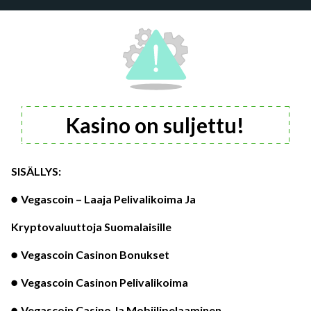
Kasino on suljettu!
SISÄLLYS:
Vegascoin – Laaja Pelivalikoima Ja
Kryptovaluuttoja Suomalaisille
Vegascoin Casinon Bonukset
Vegascoin Casinon Pelivalikoima
Vegascoin Casino Ja Mobiilipelaaminen