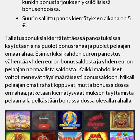
kunkin bonustarjouksen yksilöllisissä
bonusehdoissa.
Suurin sallittu panos kierrätyksen aikana on 5
€.
Talletusbonuksia kierrätettäessä panostuksissa
käytetään aina puolet bonusrahaa ja puolet pelaajan
omaa rahaa. Esimerkiksi kahden euron panostus
vähentää yhden euron bonussaldosta ja yhden euron
pelaajan normaalista saldosta. Kaikki mahdolliset
voitot menevät täysimääräisesti bonussaldoon. Mikäli
pelaajan omat rahat loppuvat, mutta bonussaldossa
on rahaa, jatketaan kierrätysvaatimuksen täyttämistä
pelaamalla pelkästään bonussaldossa olevalla rahalla.