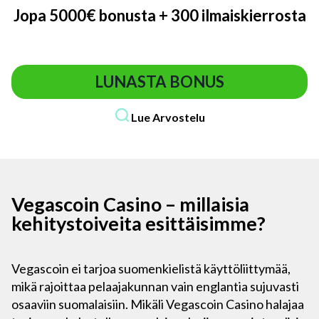
Jopa 5000€ bonusta + 300 ilmaiskierrosta
LUNASTA BONUS
Lue Arvostelu
Vegascoin Casino – millaisia
kehitystoiveita esittäisimme?
Vegascoin ei tarjoa suomenkielistä käyttöliittymää,
mikä rajoittaa pelaajakunnan vain englantia sujuvasti
osaaviin suomalaisiin. Mikäli Vegascoin Casino halajaa