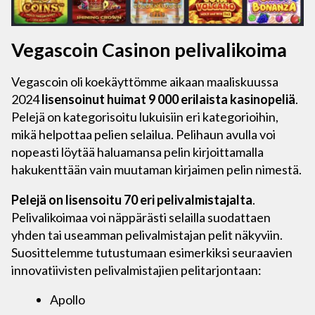
Vegascoin Casinon pelivalikoima
Vegascoin oli koekäyttömme aikaan maaliskuussa
2024
lisensoinut huimat 9 000 erilaista kasinopeliä
.
Pelejä on kategorisoitu lukuisiin eri kategorioihin,
mikä helpottaa pelien selailua. Pelihaun avulla voi
nopeasti löytää haluamansa pelin kirjoittamalla
hakukenttään vain muutaman kirjaimen pelin nimestä.
Pelejä on lisensoitu 70 eri pelivalmistajalta
.
Pelivalikoimaa voi näppärästi selailla suodattaen
yhden tai useamman pelivalmistajan pelit näkyviin.
Suosittelemme tutustumaan esimerkiksi seuraavien
innovatiivisten pelivalmistajien pelitarjontaan:
Apollo