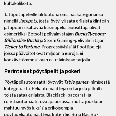
kultakolikoita.
Jättipottipeleille oli luotuna oma pääkategoriansa
nimellä
Jackpots
, josta löytyi yli sata erilaista kiinteän
jättipotin sisältävää kasinopeliä. Suosittuja olivat
esimerkiksi Betsoft pelivalmistajan
BucksTycoons:
Billionaire Bucks
ja Storm Gaming -pelivalmistajan
Ticket to Fortune
. Progressiivisia jättipottipelejä,
joissa päävoitot ovat miljoonia euroja, ei
koekäyttömme aikaan ollut lainkaan tarjolla.
Perinteiset pöytäpelit ja pokeri
Pöytäpeliautomaatit löytyvät
Table games
-nimisestä
kategoriasta. Peliautomaatteja on tarjolla pitkälti
toista sataa erilaista. Blackjack- baccarat- ja
rulettiautomaatit ovat pääosassa, mutta joukkoon
mahtuu myös lukuisia erikoisempia
pöytäpeliautomaatteja, kuten Sic Bo ja Bac Bo -