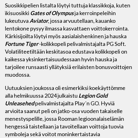
Suosikkipelien listalta löytyi tuttuja klassikkoja, kuten
ikisuosikki
Gates of Olympus
ja kerroinpeleihin
lukeutuva
Aviator
, jossa arvuutellaan, kauanko
lentokone pysyy ilmassa kasvattaen voittokerrointa.
Kärkisijoilta löytyi myös aasialaishenkinen ja hauska
Fortune Tiger
-kolikkopeli pelivalmistajalta PG Soft.
Volatiliteetiltään keskitasoa edustava kolikkopeli on
kaikessa yksinkertaisuudessaan hyvin hauska ja
tarjoilee runsaasti yllätyksiä erilaisten bonusvoittojen
muodossa.
Uutuuksien joukossa oli esimerkiksi koekäyttömme
alla helmikuussa 2024 julkaistu
Legion Gold
Unleasehed
pelivalmistajalta Play´n GO. Hyviä
arvioita saanut peli on jatko-osa vuoden takaiselle
menestyspelille, jossa Rooman legioonalaiselämän
hengessä taistellaan ja tavoitellaan voittoja tuovia
symboleja sekä voitot moninkertaistavia