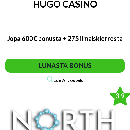
HUGO CASINO
Jopa 600€ bonusta + 275 ilmaiskierrosta
LUNASTA BONUS
Lue Arvostelu
3.9