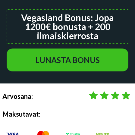
Vegasland Bonus: Jopa
1200€ bonusta + 200
ilmaiskierrosta
LUNASTA BONUS
Arvosana:
Maksutavat: