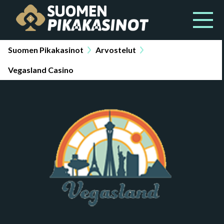
Suomen Pikakasinot
Arvostelut
Vegasland Casino