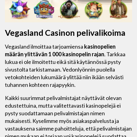
Vegasland Casinon pelivalikoima
Vegasland ilmoittaa tarjoamiensa
kasinopelien
määrän ylittävän 1 000 kasinopelin rajan
. Tarkkaa
lukua ei ole ilmoitettu eikä sitä käytännössä pysty
sivustolta tarkistamaan. Vedonlyönnin puolella
vetokohteiden lukumäärä ylittää niin ikään selvästi
tuhannen kohteen rajapyykin.
Kaikki suurimmat pelivalmistajat näyttävät olevan
edustettuina, mutta valitettavasti kasinopelejä ei
pysty suodattamaan pelivalmistajan nimen
mukaisesti. Kyselimme myös asiakaspalvelusta ja
vastauksena saimme pahoitteluja, että pelivalmistajan
nimen mukaan ei tosiaan voi kasinopelejä suodattaa.