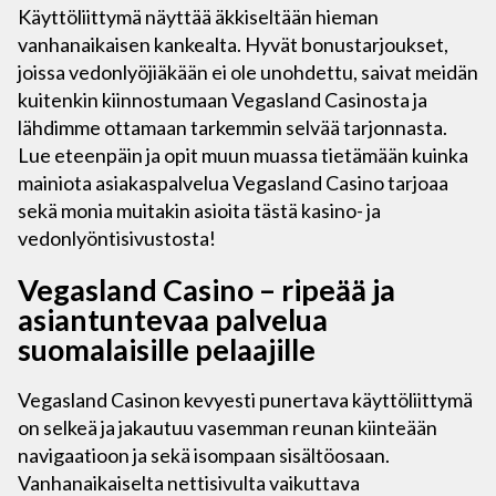
Käyttöliittymä näyttää äkkiseltään hieman
vanhanaikaisen kankealta. Hyvät bonustarjoukset,
joissa vedonlyöjiäkään ei ole unohdettu, saivat meidän
kuitenkin kiinnostumaan Vegasland Casinosta ja
lähdimme ottamaan tarkemmin selvää tarjonnasta.
Lue eteenpäin ja opit muun muassa tietämään kuinka
mainiota asiakaspalvelua Vegasland Casino tarjoaa
sekä monia muitakin asioita tästä kasino- ja
vedonlyöntisivustosta!
Vegasland Casino – ripeää ja
asiantuntevaa palvelua
suomalaisille pelaajille
Vegasland Casinon kevyesti punertava käyttöliittymä
on selkeä ja jakautuu vasemman reunan kiinteään
navigaatioon ja sekä isompaan sisältöosaan.
Vanhanaikaiselta nettisivulta vaikuttava