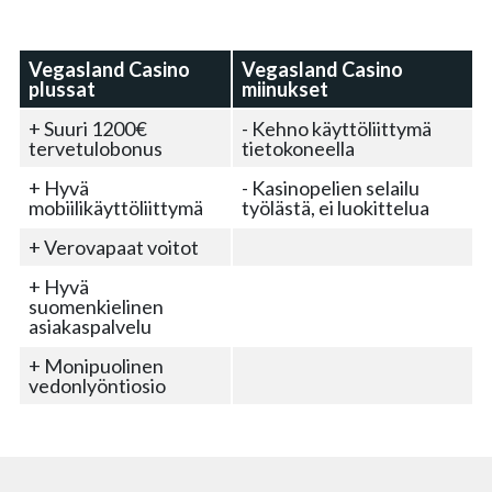
Vegasland Casino
Vegasland Casino
plussat
miinukset
+ Suuri 1200€
- Kehno käyttöliittymä
tervetulobonus
tietokoneella
+ Hyvä
- Kasinopelien selailu
mobiilikäyttöliittymä
työlästä, ei luokittelua
+ Verovapaat voitot
+ Hyvä
suomenkielinen
asiakaspalvelu
+ Monipuolinen
vedonlyöntiosio