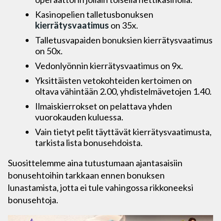
Kasinopelien talletusbonuksen
kierrätysvaatimus
on 35x.
Talletusvapaiden bonuksien kierrätysvaatimus
on 50x.
Vedonlyönnin kierrätysvaatimus on 9x.
Yksittäisten vetokohteiden kertoimen on
oltava vähintään 2.00, yhdistelmävetojen 1.40.
Ilmaiskierrokset on pelattava yhden
vuorokauden kuluessa.
Vain tietyt pelit täyttävät kierrätysvaatimusta,
tarkista lista bonusehdoista.
Suosittelemme aina tutustumaan ajantasaisiin
bonusehtoihin tarkkaan ennen bonuksen
lunastamista, jotta ei tule vahingossa rikkoneeksi
bonusehtoja.