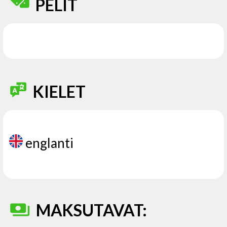
PELIT
KIELET
englanti
MAKSUTAVAT: