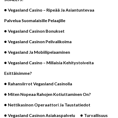
Vegasland Casino – Ripeää Ja Asiantuntevaa
Palvelua Suomalaisille Pelaajille
Vegasland Casinon Bonukset
Vegasland Casinon Pelivalikoima
Vegasland Ja Mobiilipelaaminen
Vegasland Casino – Millaisia Kehitystoiveita
Esittäisimme?
Rahansiirrot Vegasland Casinolla
Miten Nopeaa Rahojen Kotiuttaminen On?
Nettikasinon Operaattori Ja Taustatiedot
Vegasland Casinon Asiakaspalvelu
Turvallisuus