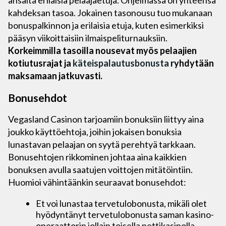
kahdeksan tasoa. Jokainen tasonousu tuo mukanaan
bonuspalkinnon ja erilaisia etuja, kuten esimerkiksi
pääsyn viikoittaisiin ilmaispeliturnauksiin.
Korkeimmilla tasoilla nousevat myös pelaajien
kotiutusrajat ja
käteispalautusbonusta
ryhdytään
maksamaan jatkuvasti.
Bonusehdot
Vegasland Casinon tarjoamiin bonuksiin liittyy aina
joukko käyttöehtoja, joihin jokaisen bonuksia
lunastavan pelaajan on syytä perehtyä tarkkaan.
Bonusehtojen rikkominen johtaa aina kaikkien
bonuksen avulla saatujen voittojen mitätöintiin.
Huomioi vähintäänkin seuraavat bonusehdot:
Et voi lunastaa tervetulobonusta, mikäli olet
hyödyntänyt tervetulobonusta saman kasino-
operaattorin jollain toisella nettikasinolla.