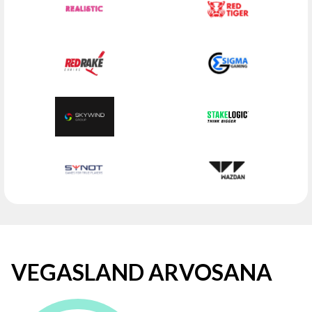
VEGASLAND ARVOSANA