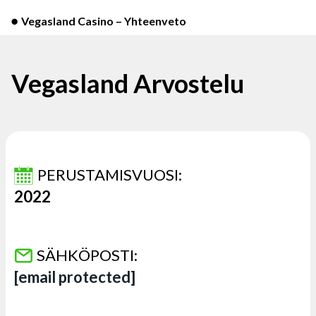
Vegasland Casino – Yhteenveto
Vegasland Arvostelu
PERUSTAMISVUOSI:
2022
SÄHKÖPOSTI:
[email protected]