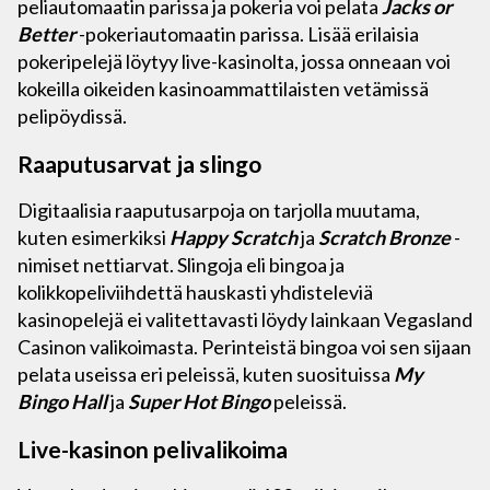
peliautomaatin parissa ja pokeria voi pelata
Jacks or
Better
-pokeriautomaatin parissa. Lisää erilaisia
pokeripelejä löytyy live-kasinolta, jossa onneaan voi
kokeilla oikeiden kasinoammattilaisten vetämissä
pelipöydissä.
Raaputusarvat ja slingo
Digitaalisia raaputusarpoja on tarjolla muutama,
kuten esimerkiksi
Happy Scratch
ja
Scratch Bronze
-
nimiset nettiarvat. Slingoja eli bingoa ja
kolikkopeliviihdettä hauskasti yhdisteleviä
kasinopelejä ei valitettavasti löydy lainkaan Vegasland
Casinon valikoimasta. Perinteistä bingoa voi sen sijaan
pelata useissa eri peleissä, kuten suosituissa
My
Bingo Hall
ja
Super Hot Bingo
peleissä.
Live-kasinon pelivalikoima